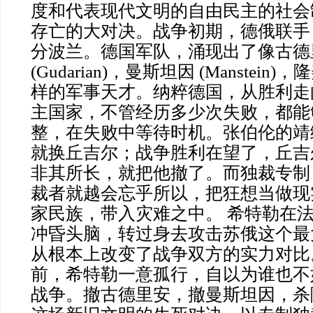
度和代表现代文明的自由民主的社会
存亡的大对决。战争初期，德俄联手
分波兰。德国军队，涌现出了像古德
(Gudarian)，曼斯坦因 (Manstein)，隆
样的军事天才。纳粹德国，从胜利走
主国家，不管经历多少次失败，都能
整，在失败中等待时机。张伯伦的靖
就换丘吉尔；战争胜利在望了，丘吉
非其所长，就把他撤了。而独裁专制
裁者就越会忘乎所以，把狂想当做现
家民族，带入灾难之中。 希特勒在
冲昏头脑，转过身去攻击苏俄这个最
从根本上改变了战争双方的实力对比
前，希特勒一意孤行，自以为谁也不
战争。撤古德里安，撤曼斯坦因，杀