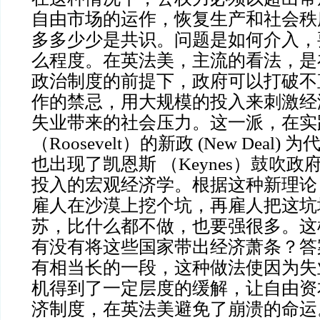
自由市场的运作，恢复生产和社会秩
多多少少是共识。问题是如何介入，
么程度。在英法美，主流的看法，是
政治制度的前提下，政府可以打破不
作的禁忌，用大规模的投入来刺激经
失业带来的社会压力。这一派，在实
（
Roosevelt
）
的新政
(New Deal)
也出现了凯恩斯 （Keynes）鼓吹
投入的宏观经济学。根据这种新理论
雇人在沙漠上挖个坑，再雇人把这坑
苏，比什么都不做，也要强很多。这
有没有将这些国家带出经济萧条？答
有相当长的一段，这种做法使因为失
机得到了一定层度的缓解，让自由资
济制度，在英法美避免了崩溃的命运