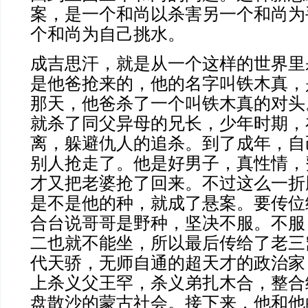
案，是一个和尚以杀害另一个和尚为
个和尚为自己挑水。
成吉思汗，就是从一个这样的世界里
是他爸抢来的，他的名字叫铁木真，
那天，他爸杀了一个叫铁木真的对头
就杀了同父异母的兄长，少年时期，
离，躲避仇人的追杀。到了成年，自
别人抢走了。他是好男子，真性情，
才又把老婆抢了回来。不过这么一折
是不是他的种，就成了悬案。要传位
合台说哥哥是野种，坚决不服。不服
二也就不能坐，所以最后传给了老三
代天骄，无师自通的超天才的政治家
上杀义父王罕，杀义弟扎木合，整合
盘散沙的蒙古社会。接下来，他和他