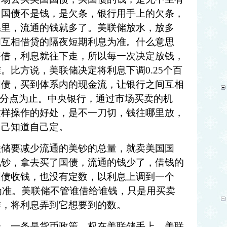
。国债不是钱，是欠条，银行用手上的欠条，
系里，流通的钱就多了。美联储放水，放多
间互相借贷的隔夜短期利息为准。什么意思
好借，利息就往下走，所以每一次决定放钱，
准。比方说，美联储决定将利息下调
0.25个百
国债，买到体系内的现金流，让银行之间互相
个百分点为止。中央银行，通过市场买卖的机
这样操作的好处，是不一刀切，钱往哪里放，
自己知道自己定。
联储要减少流通的美钞的总量，就卖美国国
现钞，拿去买了国债，流通的钱少了，借钱的
国债收钱，也没有定数，以利息上调到一个
分点为准。美联储不管谁借给谁钱，只是用买卖
作，将利息弄到它想要到的数。
径，一条是货币政策，权在美联储手上，美联