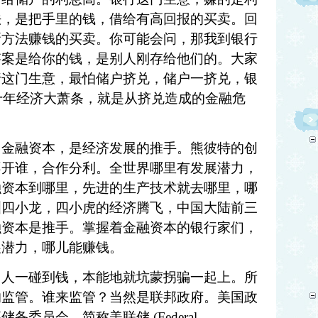
法，是把手里的钱，借给有高回报的买卖。回
新方法赚钱的买卖。你可能会问，那我到银行
答案是给你的钱，是别人刚存给他们的。大家
行这门生意，最怕储户挤兑，储户一挤兑，银
的十年经济大萧条，就是从挤兑造成的金融危
。金融资本，是经济发展的推手。
熊彼
特的创
不开谁，合作分利。全世界哪里有发展潜力，
融资本到哪里，先进的生产技术就去哪里，哪
洲四小龙，四小虎的经济腾飞，中国大陆前三
融资本是推手。掌握着金融资本的银行家们，
展潜力，哪儿能赚钱。
。人一碰到钱，本能地就坑蒙拐骗一起上。所
的监管。谁来监管？当然是联邦政府。美国政
邦储备委员会，简称美联储
(Federal