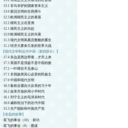
· 13.2 马克思主义灾难性的社会实
· 13.1 非马非驴的国家资本主义
· 13.0 新旧文明的生死搏斗
· 12.3 欧洲殖民主义的衰落
· 12.2 殖民主义在亚洲
· 12.1 殖民主义的兴起
· 12.0 欧洲殖民主义的兴衰
· 11.3 现代文明凤凰涅槃般的重生
· 11.2 经济大萧条引发的世界大战
【现代文明和近代中国（第四部分）】
· 17.4 东边是西边带着，才升上来
· 17.3 美国不是强盗不是中国的敌
· 17.2 一叶障目不见泰山
· 17.1 非我族类其心必异的民族主
· 17.0 中国和现代文明
· 16.3 集权反腐自大反美的习十年
· 16.2 改革开放的邓小平时代
· 16.1 列宁主义的毛泽东时代
· 16.0 威权统治下的近代中国
· 15.3 共产国际和中国共产党
【袁磊的故事】
· 双飞的事业（10）: 新功
· 双飞的事业（9）: 图谋