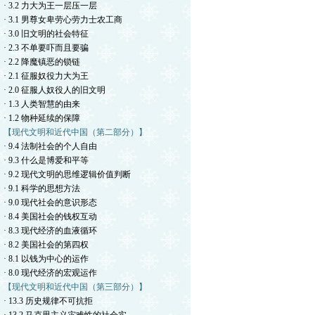
· 3.2 力大为王一层压一层
· 3.1 男尊女卑劳心劳力士农工商
· 3.0 旧文明的社会特征
· 2.3 不单要吓而且要骗
· 2.2 降魔镇恶的锁链
· 2.1 征服奴役力大为王
· 2.0 征服人奴役人的旧文明
· 1.3 人类智慧的由来
· 1.2 物种延续的保障
【现代文明和近代中国（第二部分）】
· 9.4 法制社会的个人自由
· 9.3 什么是博爱和平等
· 9.2 现代文明的思维逻辑价值判断
· 9.1 科学的思想方法
· 9.0 现代社会的意识形态
· 8.4 美国社会的钱权互动
· 8.3 现代经济的血液循环
· 8.2 美国社会的第四权
· 8.1 以钱为中心的运作
· 8.0 现代经济的宏观运作
【现代文明和近代中国（第三部分）】
· 13.3 历史规律不可抗拒