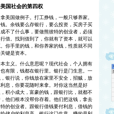
.2 美国社会的第四权
是拿美国做例子。打工挣钱，一般只够养家。
余钱。余钱要么存银行，要么投资，买房子买
，成不了什么事，要做
熊彼
特的创业者，必须
银行借。找到借到了，
你就有了资本，就可以
源。你手里的钱，和你养家的钱，性质就不同
的关键是资本。
资本主义。什么意思呢？现代社会，个人拥有
，也有限，钱都在银行里。银行是门生意。一
钱，银行说，你钱放在家里不安全，招贼，放
你利息，你要花随时来拿。对你这当然是好
里，积小成大，富豪的钱，跟银行比，就都不
行，他们根本没帮你存着。他们把这钱，拿去
彼
特的创业者。跟银行借钱要付利息，借钱的
行给储户的利息高。银行这门生意，赚的是利