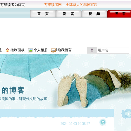
设万维读者为首页
万维读者网 -- 全球华人的精神家园
首 页
新 闻
视 频
博 客
志
控制面板
个人相册
给我留言
铭的博客
国美国的事，讲现代文明的故事。
2024-05-05 16:58:27