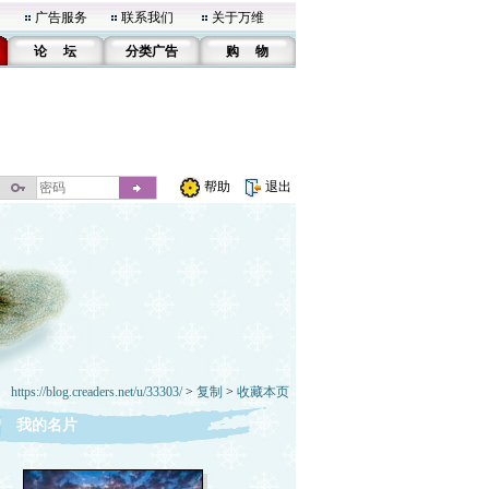
广告服务
联系我们
关于万维
论 坛
分类广告
购 物
帮助
退出
https://blog.creaders.net/u/33303/
>
复制
>
收藏本页
我的名片