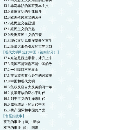
· 13.2 马克思主义灾难性的社会实
· 13.1 非马非驴的国家资本主义
· 13.0 新旧文明的生死搏斗
· 12.3 欧洲殖民主义的衰落
· 12.2 殖民主义在亚洲
· 12.1 殖民主义的兴起
· 12.0 欧洲殖民主义的兴衰
· 11.3 现代文明凤凰涅槃般的重生
· 11.2 经济大萧条引发的世界大战
【现代文明和近代中国（第四部分）】
· 17.4 东边是西边带着，才升上来
· 17.3 美国不是强盗不是中国的敌
· 17.2 一叶障目不见泰山
· 17.1 非我族类其心必异的民族主
· 17.0 中国和现代文明
· 16.3 集权反腐自大反美的习十年
· 16.2 改革开放的邓小平时代
· 16.1 列宁主义的毛泽东时代
· 16.0 威权统治下的近代中国
· 15.3 共产国际和中国共产党
【袁磊的故事】
· 双飞的事业（10）: 新功
· 双飞的事业（9）: 图谋