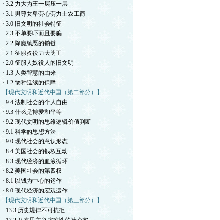
· 3.2 力大为王一层压一层
· 3.1 男尊女卑劳心劳力士农工商
· 3.0 旧文明的社会特征
· 2.3 不单要吓而且要骗
· 2.2 降魔镇恶的锁链
· 2.1 征服奴役力大为王
· 2.0 征服人奴役人的旧文明
· 1.3 人类智慧的由来
· 1.2 物种延续的保障
【现代文明和近代中国（第二部分）】
· 9.4 法制社会的个人自由
· 9.3 什么是博爱和平等
· 9.2 现代文明的思维逻辑价值判断
· 9.1 科学的思想方法
· 9.0 现代社会的意识形态
· 8.4 美国社会的钱权互动
· 8.3 现代经济的血液循环
· 8.2 美国社会的第四权
· 8.1 以钱为中心的运作
· 8.0 现代经济的宏观运作
【现代文明和近代中国（第三部分）】
· 13.3 历史规律不可抗拒