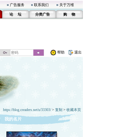
广告服务
联系我们
关于万维
论 坛
分类广告
购 物
帮助
退出
https://blog.creaders.net/u/33303/
>
复制
>
收藏本页
我的名片