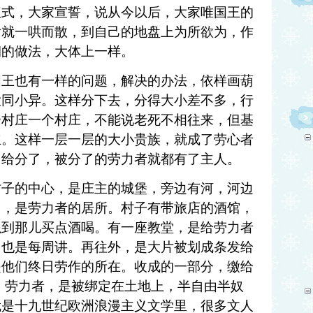
仪式，大家宣誓，说从今以后，大家唯国王的
后就一哄而散，到自己的地盘上为所欲为，作
朝的做法，大体上一样。
国王也有一样的问题，解决的办法，依样画葫
大同小异。这样分下去，分得大小差不多，行
个村庄一个村庄，不能说老死不相往来，但基
立。这样一层一层的大小贵族，就成了劳心者
，给分了，被分了的劳力者就都有了主人。
村子的中心，是庄主的城堡，旁边有河，河边
围，是劳力者的居所。村子有带旅店的酒馆，
以到那儿买点酒喝。有一座教堂，是给劳力者
，也是每周讲。再往外，是大片被划成条发给
是他们终日劳作的所在。收成的一部分，缴给
 劳力者，是被绑定在土地上，半自由半奴
就是十九世纪欧洲浪漫主义文学里，很多文人