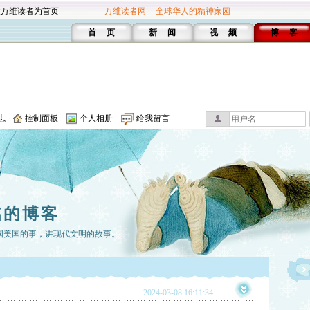
设万维读者为首页
万维读者网 -- 全球华人的精神家园
首 页
新 闻
视 频
博 客
志
控制面板
个人相册
给我留言
铭的博客
国美国的事，讲现代文明的故事。
2024-03-08 16:11:34