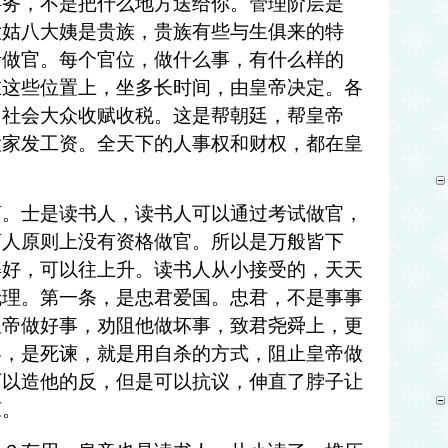
事务，不是把什么地方送给你。管理阶层是
大姑八大姨是贵族，贵族有些与生俱来的特
括做官。每个官位，做什么事，有什么样的
在这些位置上，坐多长时间，由皇帝决定。各
向社会大众收赋收税。这是帮朝廷，帮皇帝
大家发工资。全天下的人事权和财权，都在皇
。
商。士是读书人，读书人可以通过考试做官，
商人原则上没有资格做官。所以是万般皆下
得好，可以往上升。读书人从小接受的，天天
伦理。第一条，是忠君爱国。忠君，不是事事
皇帝做好事，劝阻他做坏事，致君尧舜上，更
界，是死谏，就是用自杀的方式，阻止皇帝做
可以造他的反，但是可以抗议，伸直了脖子让
谏。