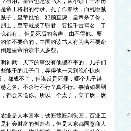
用？有用。皇帝也是读书人，从小读了一堆历
都是帝王将相的行录。孔子作春秋，而乱臣贼
臣贼子，皇帝也怕。犯颜直谏，皇帝杀了你，
臣烈士，皇帝就成了昏君，要担千古骂名，了
么都有， 但是死后的名声，由不得他。要
横的怕不要命的，中国的读书人有为名不要命
，倒是皇帝怕读书人多些。
英明神武，天下的事没有他摆不平的，儿子们
这些能干的儿子们，弄得他一天到晚心惊肉
反，都成不了，但谋反是死罪，哪个儿子谋
不慈之名。不杀行不行？真不行。事情如果到
人，都会来逼你。所以一个太子，立了废，废
，农业是人本国本；铁匠篾匠剃头匠，百业工
，是社会财富的创造者，但是大家都同意商人