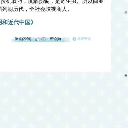
们投机取巧，坑蒙拐骗，是寄生虫。所以商业
国列朝历代，全社会歧视商人。
明和近代中国》
浏览(2079)
(2)
评论(0)
发表评论