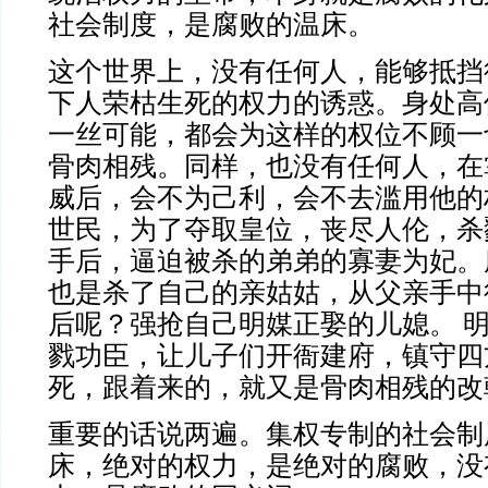
社会制度，是腐败的温床。
这个世界上，没有任何人，能够抵挡
下人荣枯生死的权力的诱惑。身处高
一丝可能，都会为这样的权位不顾一
骨肉相残。同样，也没有任何人，在
威后，会不为己利，会不去滥用他的
世民，为了夺取皇位，丧尽人伦，杀
手后，逼迫被杀的弟弟的寡妻为妃。
也是杀了自己的亲姑姑，从父亲手中
后呢？强抢自己明媒正娶的儿媳。 
戮功臣，让儿子们开衙建府，镇守四
死，跟着来的，就又是骨肉相残的改
重要的话说两遍。集权专制的社会制
床，绝对的权力，是绝对的腐败，没