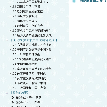
颠倒黑白讲历史（
· 13.1 非马非驴的国家资本主义
· 13.0 新旧文明的生死搏斗
· 12.3 欧洲殖民主义的衰落
· 12.2 殖民主义在亚洲
· 12.1 殖民主义的兴起
· 12.0 欧洲殖民主义的兴衰
· 11.3 现代文明凤凰涅槃般的重生
· 11.2 经济大萧条引发的世界大战
【现代文明和近代中国（第四部分）】
· 17.4 东边是西边带着，才升上来
· 17.3 美国不是强盗不是中国的敌
· 17.2 一叶障目不见泰山
· 17.1 非我族类其心必异的民族主
· 17.0 中国和现代文明
· 16.3 集权反腐自大反美的习十年
· 16.2 改革开放的邓小平时代
· 16.1 列宁主义的毛泽东时代
· 16.0 威权统治下的近代中国
· 15.3 共产国际和中国共产党
【袁磊的故事】
· 双飞的事业（10）: 新功
· 双飞的事业（9）: 图谋