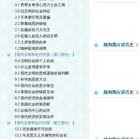
· 3.1 男尊女卑劳心劳力士农工商
· 3.0 旧文明的社会特征
· 2.3 不单要吓而且要骗
· 2.2 降魔镇恶的锁链
· 2.1 征服奴役力大为王
· 2.0 征服人奴役人的旧文明
· 1.3 人类智慧的由来
颠倒黑白讲历史（
· 1.2 物种延续的保障
【现代文明和近代中国（第二部分）】
· 9.4 法制社会的个人自由
· 9.3 什么是博爱和平等
· 9.2 现代文明的思维逻辑价值判断
· 9.1 科学的思想方法
· 9.0 现代社会的意识形态
· 8.4 美国社会的钱权互动
颠倒黑白讲历史（
· 8.3 现代经济的血液循环
· 8.2 美国社会的第四权
· 8.1 以钱为中心的运作
· 8.0 现代经济的宏观运作
【现代文明和近代中国（第三部分）】
· 13.3 历史规律不可抗拒
· 13.2 马克思主义灾难性的社会实