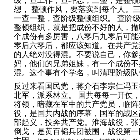
级，查工作，查斗志；三整，是整顿
想，
整顿作风，要落实到每个人。
一查一整，查阶级整顿组织。
查阶
整顿组织，就是把成份不好的人，撤
个成份有多厉害，八零后九零后可能
零后六零后，都应该知道。在共产党
的人绝对没得混。不要说自己，你爹
妈，他们的兄弟姐妹，有一个成份不
混。这个事有个学名，叫清理阶级队
反过来看国民党，蒋介石李宗仁冯玉
北军，派系林立。
国共每每一开仗
将领，暗藏在军中的共产党员，临阵
役，是国共内战的序幕，国军的战区
部起义，投奔共产党。淮海战役，张
倒戈，是黄百韬兵团被围，战役第一