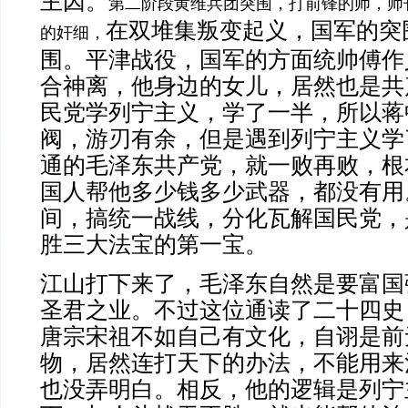
主因。
第二阶段黄维兵团突围，打前锋的师，师
在双堆集叛变起义，国军的突
的奸细，
围。平津战役，国军的方面统帅傅作
合神离，他身边的女儿，居然也是共
民党学列宁主义，学了一半，所以蒋
阀，游刃有余，但是遇到列宁主义学
通的毛泽东共产党，就一败再败，根
国人帮他多少钱多少武器，都没有用
间，搞统一战线，分化瓦解国民党，
胜三大法宝的第一宝。
江山打下来了，毛泽东自然是要富国
圣君之业。不过这位通读了二十四史
唐宗宋祖不如自己有文化，自诩是前
物，居然连打天下的办法，不能用来
也没弄明白。相反，他的逻辑是列宁