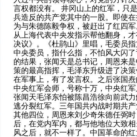
言权都没有。
井冈山上的红军，只
兵造反的共产党其中的一股。即使在
为与朱德陈毅争权，被赶出了红四军
从上海代表中央发指示帮他翻身，才
决议》。《杜鹃山》里唱，毛委员指
中央委员，指什么指，不怕风大闪了
的结果，张闻天是总书记，周恩来是
策的最高指挥，毛泽东升级进了决策
在军事上，有了发言权。之后张国焘
中央红军会师，号称十万，中央红军
张闻天毛泽东怕被陈昌浩徐向前武力
逃分裂红军。三年国共内战时期共产
其他四位，周恩来刘少奇朱德任弼时
后，在党内军内，都与他地位大致相
风之后，就不一样了。中国革命的红