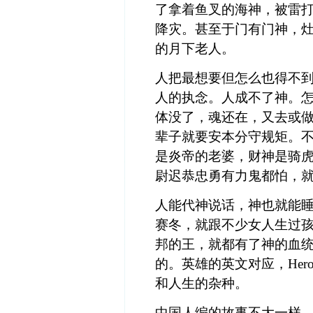
了拿着鱼叉的海神，被雷
降灾。甚至于门有门神，
的月下老人。
人把最想要但怎么也得不
人的执念。人成不了神。
体没了，魂还在，又去或
辈子就要安本分守规矩。
是炎帝的老婆，财神是骑
尉迟恭忠勇有力鬼都怕，
人能代神说话，神也就能
赛冬，就跟不少女人生过
邦的王，就都有了神的血
的。英雄的英文对应，
Her
和人生的杂种。
中国人编的故事不大一样