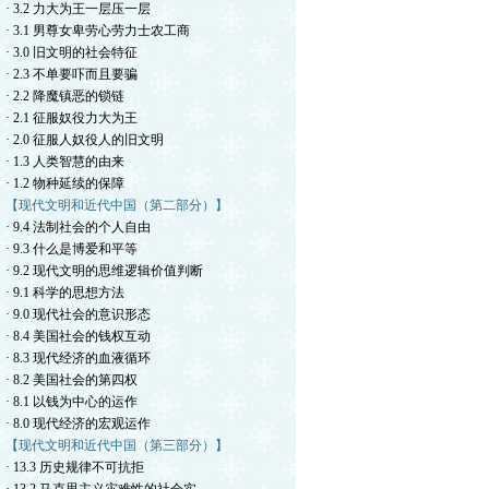
· 3.2 力大为王一层压一层
· 3.1 男尊女卑劳心劳力士农工商
· 3.0 旧文明的社会特征
· 2.3 不单要吓而且要骗
· 2.2 降魔镇恶的锁链
· 2.1 征服奴役力大为王
· 2.0 征服人奴役人的旧文明
· 1.3 人类智慧的由来
· 1.2 物种延续的保障
【现代文明和近代中国（第二部分）】
· 9.4 法制社会的个人自由
· 9.3 什么是博爱和平等
· 9.2 现代文明的思维逻辑价值判断
· 9.1 科学的思想方法
· 9.0 现代社会的意识形态
· 8.4 美国社会的钱权互动
· 8.3 现代经济的血液循环
· 8.2 美国社会的第四权
· 8.1 以钱为中心的运作
· 8.0 现代经济的宏观运作
【现代文明和近代中国（第三部分）】
· 13.3 历史规律不可抗拒