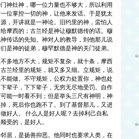
神门神灶神，哪一位力量也不够大，所以利用
有一位掌控一切的神，让他来发话。于是犹太
同源，开讲就是一神论。旧约里的神，蛮怕人
送给摩西的；古兰经是神让穆默德传的话。穆
代神传话的先知。神对人的教导，到他那儿说
知们是神的徒弟，穆罕默德是神的关门徒弟。
人不多地方不大，规矩不复杂，就十条，摩西
，古兰经里的规矩，就又多又细。立规矩，说
么不能做。不守规矩，公权力处置你，神也处
，下辈子，下下辈子，无穷无尽地受罚。自作
府可能一时看不到；但是举头三尺有神明，神
得掉，死后你也跑不了。到了基督那儿，又进
要做好人。
什么人是好人呢？去掉利己自私
来顺受的，是好人。
的邻居，是扬善抑恶。他同时也要求人类，在