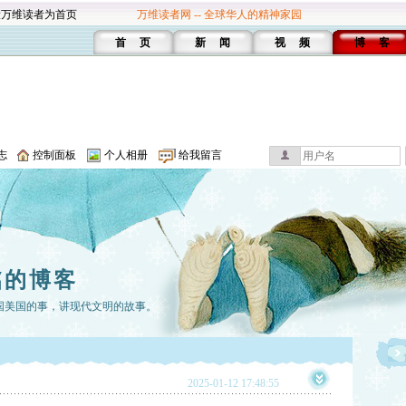
设万维读者为首页
万维读者网 -- 全球华人的精神家园
首 页
新 闻
视 频
博 客
志
控制面板
个人相册
给我留言
铭的博客
国美国的事，讲现代文明的故事。
2025-01-12 17:48:55