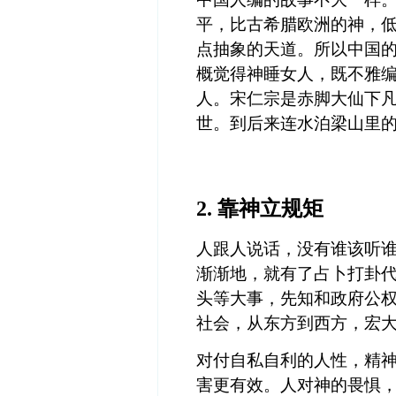
平，比古希腊欧洲的神，
点抽象的天道。所以中国
概觉得神睡女人，既不雅
人。宋仁宗是赤脚大仙下
世。到后来连水泊梁山里
2.
靠神立规矩
人跟人说话，没有谁该听
渐渐地，就有了占卜打卦
头等大事，先知和政府公
社会，从东方到西方，宏
对付自私自利的人性，精
害更有效。人对神的畏惧