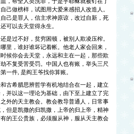
的血，帮全人类洗罪，于是乎耶稣就被钉在了
拿自己做榜样，试图用大爱来感招人改造人。
认自己是罪人，信主求神原谅，改过自新，死
且还可以去天堂得永生。
子还是过不好，贫穷困顿，被别人欺凌压榨。
稣哪里，谁好谁坏记着帐。他老人家会回来，
到时候你会去天堂，永远和主在一起，那些欺
万劫不复受苦受罚。中国人也有账，举头三尺
的第一件
,
是阎王爷找你算账。
经和古希腊思辨哲学有机地结合在一起，建立
论，并以这一理论为基础，由下至上建立了完
力之外的天主教会。教会教导普通人，日常事
威，但是凯撒的归凯撒，上帝的归上帝，精神
所有的王公贵族，必须服从神，服从天主教会