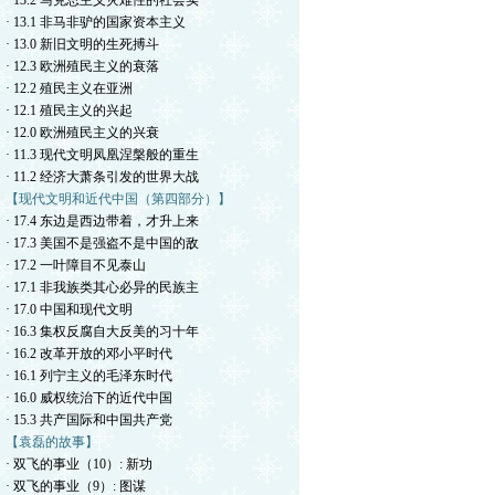
· 13.2 马克思主义灾难性的社会实
· 13.1 非马非驴的国家资本主义
· 13.0 新旧文明的生死搏斗
· 12.3 欧洲殖民主义的衰落
· 12.2 殖民主义在亚洲
· 12.1 殖民主义的兴起
· 12.0 欧洲殖民主义的兴衰
· 11.3 现代文明凤凰涅槃般的重生
· 11.2 经济大萧条引发的世界大战
【现代文明和近代中国（第四部分）】
· 17.4 东边是西边带着，才升上来
· 17.3 美国不是强盗不是中国的敌
· 17.2 一叶障目不见泰山
· 17.1 非我族类其心必异的民族主
· 17.0 中国和现代文明
· 16.3 集权反腐自大反美的习十年
· 16.2 改革开放的邓小平时代
· 16.1 列宁主义的毛泽东时代
· 16.0 威权统治下的近代中国
· 15.3 共产国际和中国共产党
【袁磊的故事】
· 双飞的事业（10）: 新功
· 双飞的事业（9）: 图谋