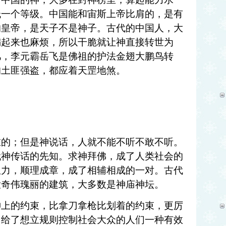
低一个等级。中国能和宙斯上帝比肩的，是有
的皇帝，是天子不是神子。古代的中国人，大
编起来也麻烦，所以干脆就让神直接转世为
凡，李元霸岳飞是佛祖的护法金翅大鹏鸟转
的土匪强盗，都应着天罡地煞。
谁的；但是神说话，人就不能不听不敢不听。
代神传话的先知。求神拜佛，成了人类社会的
权力，顺理成章，成了相辅相成的一对。古代
大奇伟瑰丽的建筑，大多数是神庙神坛。
神上的约束，比拿刀拿枪比划着的约束，更厉
，给了想立规则控制社会大众的人们一种有效