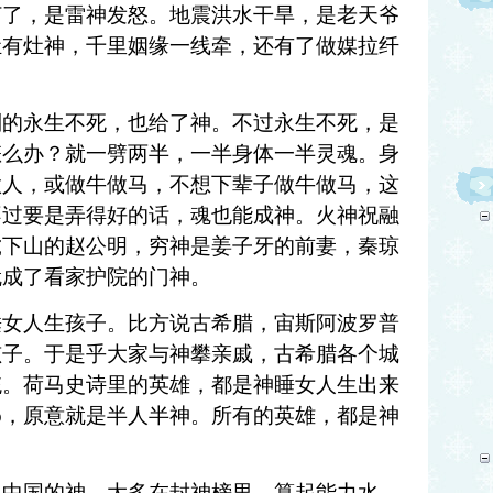
打了，是雷神发怒。地震洪水干旱，是老天爷
灶有灶神，千里姻缘一线牵，还有了做媒拉纤
到的永生不死，也给了神。
不过永生不死，是
怎么办？就一劈两半，一半身体一半灵魂。身
做人，或做牛做马，不想下辈子做牛做马，这
不过要是弄得好的话，魂也能成神。火神祝融
虎下山的赵公明，穷神是姜子牙的前妻，秦琼
就成了看家护院的门神。
睡女人生孩子。比方说古希腊，宙斯阿波罗普
孩子。于是乎大家与神攀亲戚，古希腊各个城
统。荷马史诗里的英雄，都是神睡女人生出来
o
，原意就是半人半神。所有的英雄，都是神
。中国的神，大多在封神榜里，算起能力水