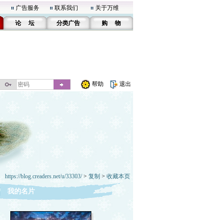
广告服务
联系我们
关于万维
论 坛
分类广告
购 物
帮助
退出
https://blog.creaders.net/u/33303/
>
复制
>
收藏本页
我的名片