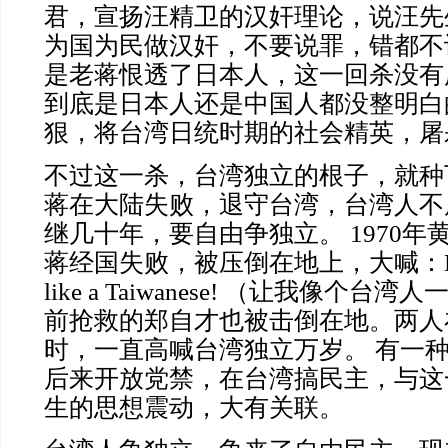
君，宣扬汪精卫的汉奸理论，说汪先
为国为民做汉奸，不要说罪，错都不
是老蒋恨透了日本人，这一回杀没有
到底是日本人还是中国人都没整明白
狠，将台湾日统时期的社会精英，屠
不过这一杀，台湾独立的根子，就种
蒋在大陆失败，退守台湾，台湾人不
继几十年，要自由争独立。
1970
蒋经国失败，被压倒在地上，大喊：
like a Taiwanese!
（让我像个台湾人一
前抢救的郑自才也被击倒在地。两人
时，一直高喊台湾独立万岁。 有一
后来开放党禁，在台湾搞民主，与这
生的思想震动，大有关联。