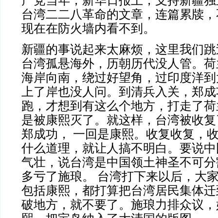
产党当年，新华日报上，支持新疆独
台湾二二八革命的文章，连篇累牍，
现在在防火墙内看不到。
新疆的事说起来太麻烦，这里我们跳
台湾孤悬海外，历朝历代没人管。荷
海岸向南，绕过好望角，过印度洋到
上了岸也没人问。到清兵入关，郑成
跑，才想到有这么个地方，打走了荷
是被康熙灭了。就这样，台湾被收复
郑成功， 一回是康熙。收复收复，
什么道理，就让人搞不明白。要说中
气壮，说台湾是中国领土神圣不可分
多亏了施琅。 台湾打下来以后，大
包括康熙，都打算把台湾居民集体迁
破地方，就不要了。施琅力排众议，