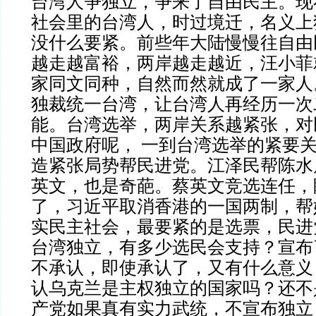
台湾人争独立，争来了自由民主。现
社会里的台湾人，时过境迁，名义上
没什么要紧。前些年大陆慢慢往自由
越走越富裕，两岸越走越近，汪小菲
家同文同种，自然而然就成了一家人
独裁统一台湾，让台湾人再经历一次
能。台湾选举，两岸关系越紧张，对
中国政府呢， 一到台湾选举的紧要
造紧张局势帮民进党。江泽民帮陈水
英文，也是奇葩。蔡英文竞选连任，
了，习近平取消香港的一国两制，帮
实民主社会，最要紧的是选票，民进
台湾独立，有多少选民会支持？宣布
不承认，即使承认了，又有什么意义
认乌克兰是主权独立的国家吗？还不
产党如果真有实力武统，不宣布独立