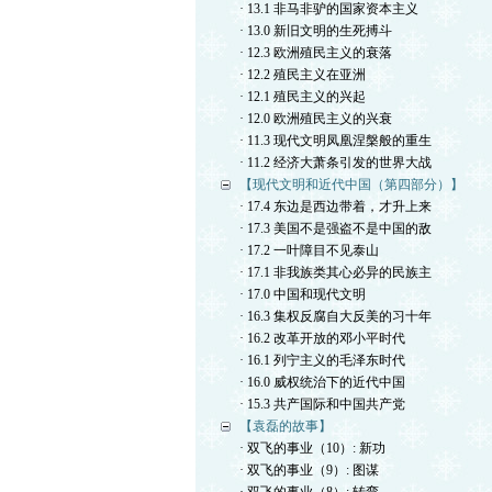
· 13.1 非马非驴的国家资本主义
· 13.0 新旧文明的生死搏斗
· 12.3 欧洲殖民主义的衰落
· 12.2 殖民主义在亚洲
· 12.1 殖民主义的兴起
· 12.0 欧洲殖民主义的兴衰
· 11.3 现代文明凤凰涅槃般的重生
· 11.2 经济大萧条引发的世界大战
【现代文明和近代中国（第四部分）】
· 17.4 东边是西边带着，才升上来
· 17.3 美国不是强盗不是中国的敌
· 17.2 一叶障目不见泰山
· 17.1 非我族类其心必异的民族主
· 17.0 中国和现代文明
· 16.3 集权反腐自大反美的习十年
· 16.2 改革开放的邓小平时代
· 16.1 列宁主义的毛泽东时代
· 16.0 威权统治下的近代中国
· 15.3 共产国际和中国共产党
【袁磊的故事】
· 双飞的事业（10）: 新功
· 双飞的事业（9）: 图谋