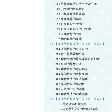
· 3.1 男尊女卑劳心劳力士农工商
· 3.0 旧文明的社会特征
· 2.3 不单要吓而且要骗
· 2.2 降魔镇恶的锁链
· 2.1 征服奴役力大为王
· 2.0 征服人奴役人的旧文明
· 1.3 人类智慧的由来
· 1.2 物种延续的保障
【现代文明和近代中国（第二部分）】
· 9.4 法制社会的个人自由
· 9.3 什么是博爱和平等
· 9.2 现代文明的思维逻辑价值判断
· 9.1 科学的思想方法
· 9.0 现代社会的意识形态
· 8.4 美国社会的钱权互动
· 8.3 现代经济的血液循环
· 8.2 美国社会的第四权
· 8.1 以钱为中心的运作
· 8.0 现代经济的宏观运作
【现代文明和近代中国（第三部分）】
· 13.3 历史规律不可抗拒
· 13.2 马克思主义灾难性的社会实