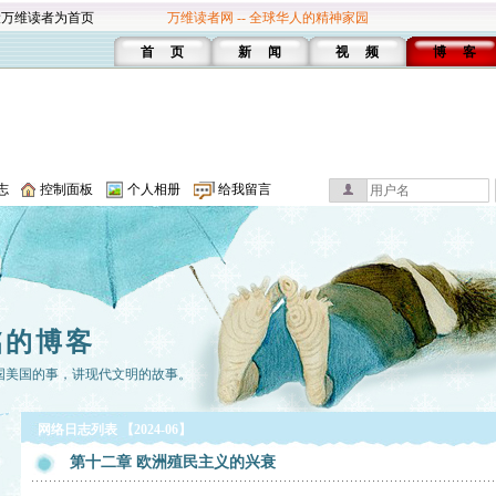
设万维读者为首页
万维读者网 -- 全球华人的精神家园
首 页
新 闻
视 频
博 客
志
控制面板
个人相册
给我留言
铭的博客
国美国的事，讲现代文明的故事。
网络日志列表 【2024-06】
第十二章 欧洲殖民主义的兴衰