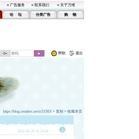
广告服务
联系我们
关于万维
论 坛
分类广告
购 物
帮助
退出
https://blog.creaders.net/u/33303/
>
复制
>
收藏本页
2024-06-29 16:30:48