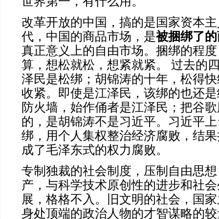
世界第一，有什么用。
改革开放的中国，搞的是国家资本主
代，中国的商品市场，是
被捆绑了的
真正意义上的自由市场。捆绑的程度
算，想松就松，想紧就紧。 过去的
泽民是松绑；胡锦涛的十年，松得快
收紧。即使是江泽民，该绑的也还是
防火墙，始作俑者是江泽民；把谷歌
的，是胡锦涛不是习近平。习近平上
绑，用个人集权整治经济腐败，结果
成了毛泽东式的权力腐败。
专制独裁的社会制度，压制自由思想
产，与科学技术原创性的进步和社会
展，格格不入。旧文明的社会，国家
身处顶端的政治人物的才智谋略的较