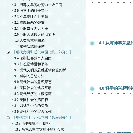
· 3.1 男尊女卑劳心劳力士农工商
· 3.0 旧文明的社会特征
· 2.3 不单要吓而且要骗
· 2.2 降魔镇恶的锁链
· 2.1 征服奴役力大为王
· 2.0 征服人奴役人的旧文明
· 1.3 人类智慧的由来
4.1 从与神攀亲
· 1.2 物种延续的保障
【现代文明和近代中国（第二部分）】
· 9.4 法制社会的个人自由
· 9.3 什么是博爱和平等
· 9.2 现代文明的思维逻辑价值判断
· 9.1 科学的思想方法
· 9.0 现代社会的意识形态
· 8.4 美国社会的钱权互动
4.0 科学的兴起
· 8.3 现代经济的血液循环
· 8.2 美国社会的第四权
· 8.1 以钱为中心的运作
· 8.0 现代经济的宏观运作
【现代文明和近代中国（第三部分）】
· 13.3 历史规律不可抗拒
· 13.2 马克思主义灾难性的社会实