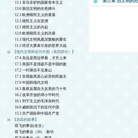
第三章 旧文明的
· 13.1 非马非驴的国家资本主义
· 13.0 新旧文明的生死搏斗
· 12.3 欧洲殖民主义的衰落
· 12.2 殖民主义在亚洲
· 12.1 殖民主义的兴起
· 12.0 欧洲殖民主义的兴衰
· 11.3 现代文明凤凰涅槃般的重生
· 11.2 经济大萧条引发的世界大战
【现代文明和近代中国（第四部分）】
· 17.4 东边是西边带着，才升上来
· 17.3 美国不是强盗不是中国的敌
· 17.2 一叶障目不见泰山
· 17.1 非我族类其心必异的民族主
· 17.0 中国和现代文明
· 16.3 集权反腐自大反美的习十年
· 16.2 改革开放的邓小平时代
· 16.1 列宁主义的毛泽东时代
· 16.0 威权统治下的近代中国
· 15.3 共产国际和中国共产党
【袁磊的故事】
· 双飞的事业(全文）
· 双飞的事业（10）: 新功