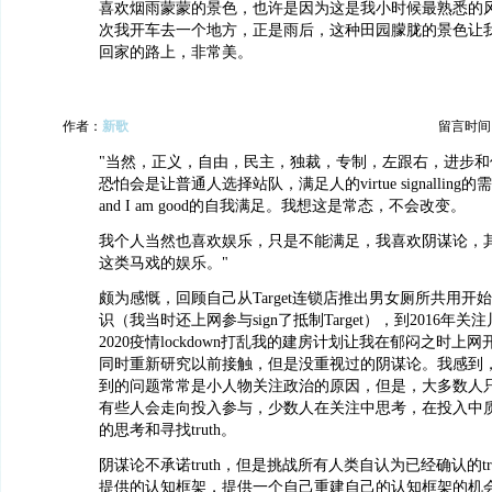
喜欢烟雨蒙蒙的景色，也许是因为这是我小时候最熟悉的
次我开车去一个地方，正是雨后，这种田园朦胧的景色让
回家的路上，非常美。
作者：
新歌
留言时间：20
"当然，正义，自由，民主，独裁，专制，左跟右，进步和
恐怕会是让普通人选择站队，满足人的virtue signalling的需求，I
and I am good的自我满足。我想这是常态，不会改变。
我个人当然也喜欢娱乐，只是不能满足，我喜欢阴谋论，
这类马戏的娱乐。"
颇为感慨，回顾自己从Target连锁店推出男女厕所共用开
识（我当时还上网参与sign了抵制Target），到2016年
2020疫情lockdown打乱我的建房计划让我在郁闷之时上
同时重新研究以前接触，但是没重视过的阴谋论。我感到
到的问题常常是小人物关注政治的原因，但是，大多数人
有些人会走向投入参与，少数人在关注中思考，在投入中
的思考和寻找truth。
阴谋论不承诺truth，但是挑战所有人类自认为已经确认的tr
提供的认知框架，提供一个自己重建自己的认知框架的机