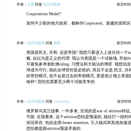
作者：
天雅
回复
远方的孤独
留言时间：20
Corporations Model?
加州不少新的地方政府，都称作Corporated。新建的居民
作者：
远方的孤独
回复
新歌
留言时间：20
美国是民主, 共和, 还是帝国? 我想只要进入上述任何一个narr
瘾, 自以为是正义的代理. 我认为美国是一个试验场, 开始fron
可避免参考老欧洲ruling. 习惯法和大陆法的博弈. 我想
球成为可行, 因此全球管控是必然的, 而且不会是,民主, 共
的管控模式, 也不会是过去的帝国模式, 那是抢占领土资源
啥样? 恐怕也需要至少两个试验竞争的.
作者：
远方的孤独
回复
Siubuding
留言时间：20
俄罗斯乌克兰战事, 一年多来, 呈现的是war of attrition
可能. 在我看来, 这个attrition恐怕是预谋的, 稳住打一段
掉旧库存, 包括这类cluster munition, 引入核武和其他
恐怕都是跟attrition预谋矛盾的.