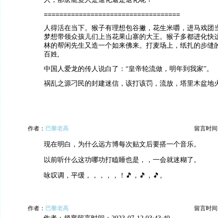
===================================
人得活在当下。猴子有理想包谷撇，花生米嚼，进马戏团
梦想带领众孩儿们上当花果山寨的大王。猴子多都进化快
林的帮闲先生又造一个如来佛来。打麦场上，纸扎的步缝
百姓,
中国人爱龙的传人说白了：“皇帝轮流做，明年到我家”。
祸乱之源刁民的封建迷信，该打该罚，流放，塔里木盆地
作者：
巴黎老高
留言时间：20
现在明白，为什么远方博每次贴文后要搭一个音乐。
以前听什么这功哪功打瞌睡也是，，一会就迷糊了。
咏叹调，平缓，，，，，！🎵，🎵，🎵。
作者：
巴黎老高
留言时间：20