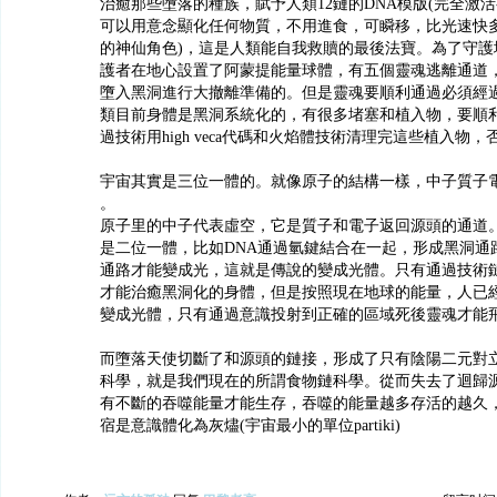
治癒那些墮落的種族，賦予人類12鏈的DNA模版(完全激
可以用意念顯化任何物質，不用進食，可瞬移，比光速快
的神仙角色)，這是人類能自我救贖的最後法寶。為了守護
護者在地心設置了阿蒙提能量球體，有五個靈魂逃離通道
墮入黑洞進行大撤離準備的。但是靈魂要順利通過必須經
類目前身體是黑洞系統化的，有很多堵塞和植入物，要順
過技術用high veca代碼和火焰體技術清理完這些植入物
宇宙其實是三位一體的。就像原子的結構一樣，中子質子電
。
原子里的中子代表虛空，它是質子和電子返回源頭的通道
是二位一體，比如DNA通過氫鍵結合在一起，形成黑洞通
通路才能變成光，這就是傳說的變成光體。只有通過技術鏈
才能治癒黑洞化的身體，但是按照現在地球的能量，人已
變成光體，只有通過意識投射到正確的區域死後靈魂才能飛
而墮落天使切斷了和源頭的鏈接，形成了只有陰陽二元對
科學，就是我們現在的所謂食物鏈科學。從而失去了迴歸
有不斷的吞噬能量才能生存，吞噬的能量越多存活的越久
宿是意識體化為灰燼(宇宙最小的單位partiki)