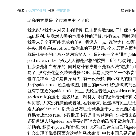
作者：
远方的孤独
回复
巴黎老高
留言时间：20
老高的意思是"全过程民主"? 哈哈.
我来说说我个人对民主的理解. 民主是多数rule, 同时保护
right权利. 从我对人类的本质本性的理解, 多数rule, 同时
我看来是个不可能完成的任务. 我深入一点, 说说为什么
任务, 最多是best effort, 如你说的不是结果. 个人层面东西方都有
就是孔夫子的己所不慾勿施於人. 但是还有一个变通的golden rule,
gold makes rules. 假设人人都是严格的按照己所不欲勿施于
社会会是相当有序的, 同时这种有序是不是就没法"进步"了
易了, 没有变化怎么带来进步? OK, 我是人类中的一个权贵者,
也许是继承, 也许是自身努力, 有一夜做梦, 自己有飞的能
那个golden rule, 还是会试图用自己的power和资源试试
就有了变通的golden rule. 民主, 无论是普通人的golden r
golden rule的运用, 最多只是一种努力. 我们经常看到
常厉害, 人家没有惹他或者她, 在我看来, 显然持有民主
通人的golden rule, 以为自己有理念就要施于人, 因此
容易变成mob rule. 多数欺压少数是非常普遍的. 对权贵来
还是普通人的golden rule重要? 再说大众的己所不欲勿
差劲的, 权贵有power和资源, 为什么不自己建立自己的golden
社会出现了像美国西方这样的马戏表演. 中共中国只是还处于1