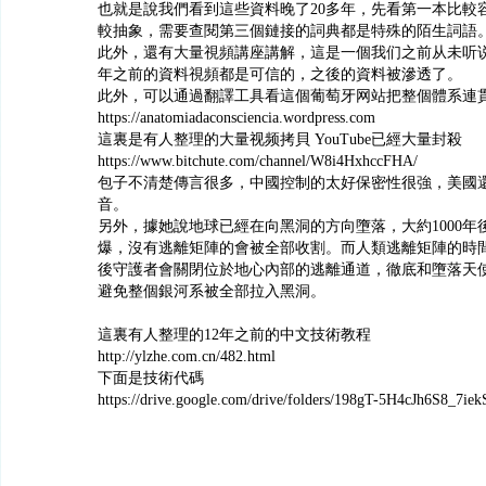
也就是說我們看到這些資料晚了20多年，先看第一本比較
較抽象，需要查閱第三個鏈接的詞典都是特殊的陌生詞語
此外，還有大量視頻講座講解，這是一個我们之前从未听说的
年之前的資料視頻都是可信的，之後的資料被滲透了。
此外，可以通過翻譯工具看這個葡萄牙网站把整個體系連
https://anatomiadaconsciencia.wordpress.com
這裏是有人整理的大量视频拷貝 YouTube已經大量封殺
https://www.bitchute.com/channel/W8i4HxhccFHA/
包子不清楚傳言很多，中國控制的太好保密性很強，美國
音。
另外，據她說地球已經在向黑洞的方向墮落，大約1000年
爆，沒有逃離矩陣的會被全部收割。而人類逃離矩陣的時間只
後守護者會關閉位於地心內部的逃離通道，徹底和墮落天
避免整個銀河系被全部拉入黑洞。
這裏有人整理的12年之前的中文技術教程
http://ylzhe.com.cn/482.html
下面是技術代碼
https://drive.google.com/drive/folders/198gT-5H4cJh6S8_7