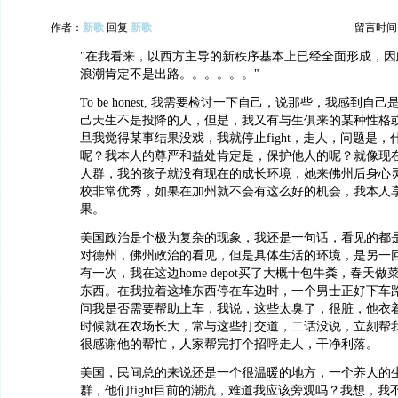
作者：
新歌
回复
新歌
留言时间：20
"在我看来，以西方主导的新秩序基本上已经全面形成，因
浪潮肯定不是出路。。。。。。"
To be honest, 我需要检讨一下自己，说那些，我感到
己天生不是投降的人，但是，我又有与生俱来的某种性格
旦我觉得某事结果没戏，我就停止fight，走人，问题是，什么是w
呢？我本人的尊严和益处肯定是，保护他人的呢？就像现
人群，我的孩子就没有现在的成长环境，她来佛州后身心
校非常优秀，如果在加州就不会有这么好的机会，我本人享受
果。
美国政治是个极为复杂的现象，我还是一句话，看见的都
对德州，佛州政治的看见，但是具体生活的环境，是另一
有一次，我在这边home depot买了大概十包牛粪，春天
东西。在我拉着这堆东西停在车边时，一个男士正好下车
问我是否需要帮助上车，我说，这些太臭了，很脏，他衣
时候就在农场长大，常与这些打交道，二话没说，立刻帮
很感谢他的帮忙，人家帮完打个招呼走人，干净利落。
美国，民间总的来说还是一个很温暖的地方，一个养人的
群，他们fight目前的潮流，难道我应该旁观吗？我想，