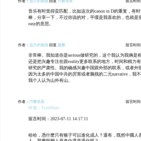
作者：
远方的孤独
回复
巴黎老高
留言时间：20
音乐有时觉得蛮匹配，比如这次的canon in D的重复，
棒，分享一下，不过你说的对，平缓是我喜欢的，也就是别太当回
easy的意思。
作者：
远方的孤独
回复
趙襄
留言时间：20
非常棒。我知道你是serious做研究的，这个我认为我俩
还是把兴趣专注在跟reality更多联系的地方，时间和精
研究的严肃性。我的确感兴趣中国跟外部的联系，或者外
因为太多的中国中共的厉害或者脑残的二元narrative，
我个人认为山外有山。
作者：
巴黎老高
留言时间：20
作者：FreeHiker
留言时间：2023-07-11 14:17:11
哈哈，憑什麽只有猴子可以進化成人？還有，既然中國人
人，那麽龍變人是進化還是退化呢？