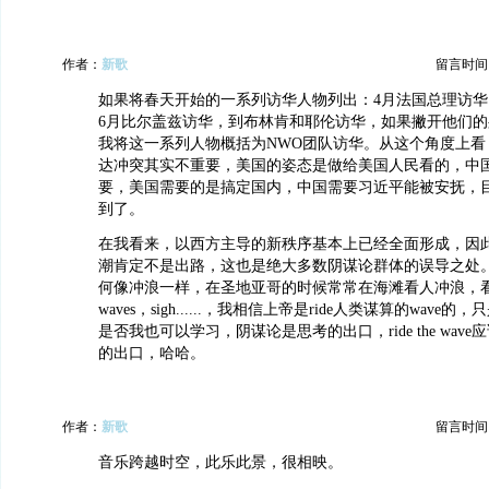
作者：
新歌
留言时间：20
如果将春天开始的一系列访华人物列出：4月法国总理访华
6月比尔盖兹访华，到布林肯和耶伦访华，如果撇开他们
我将这一系列人物概括为NWO团队访华。从这个角度上看
达冲突其实不重要，美国的姿态是做给美国人民看的，中
要，美国需要的是搞定国内，中国需要习近平能被安抚，
到了。
在我看来，以西方主导的新秩序基本上已经全面形成，因
潮肯定不是出路，这也是绝大多数阴谋论群体的误导之处
何像冲浪一样，在圣地亚哥的时候常常在海滩看人冲浪，看那些高
waves，sigh......，我相信上帝是ride人类谋算的wav
是否我也可以学习，阴谋论是思考的出口，ride the wave应该是wha
的出口，哈哈。
作者：
新歌
留言时间：20
音乐跨越时空，此乐此景，很相映。