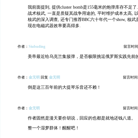
我前面提到, 提供cluster bomb是155毫米的炮弹库存不足了
战术核武, 一直是质疑其战争用途的, 平时维护成本太高,
核武的深入调查, 还专门推荐BBC六十年代一个show, 核武
现在电磁武器效率要高得多.
作者：
Siubuding
留言时间：20
美帝最近给乌克兰集簇弹，是否极限挑逗俄罗斯实践先前
作者：
金无明
回复
金无明
留言时间：20
倒是这三百年前的大提琴乐音还不赖！
作者：
金无明
留言时间：20
作者固然是漫天要价胡说，回应的也都是就地还钱八道。
整一个湿梦群体！醒醒吧！