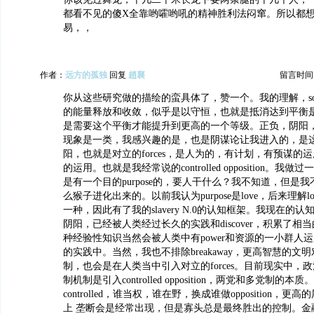
都看不见的傻X全靠哟嚯哟吼的精神胜利法闷窜。所以都
易，，
作者：
远方的孤独
回复
趙襄
留言时间：20
你从这些研究做的描绘的蛮具体了，赞一个。我的理解，som
的能量释放和收敛，似乎是以守恒，也就是抵消达到平衡是最为
是需要这个平衡才能提升到更高的一个等级。正负，阴阳
现象是一类，我感兴趣的是，也是阴谋论让我进入的，是
阳，也就是对立的forces，是人为的，有计划，有预谋的
的运用。也就是我经常说的controlled opposition。我
是有一个目的purpose的，要人干什么？我不知道，但是
么猴子进化出来的。以前我认为purpose是love，后来理解love
一种，因此有了我的slavery N.0的认知框架。我现在的
阴阳，已经被人类经过长久的实践和discover，积累了相
种经验性知识当然会被人类中有power和资源的一小群人
的实践中。当然，我也不排除breakaway，更高智慧的文
制，也会是在人类当中引入对立的forces。目前现实中，
制机制是引入controlled opposition，两党和多党制的
controlled，谁当权，谁在野，换成谁做opposition，
上 垄断会是经常出现，但是寡头总是最终胜出的控制。金