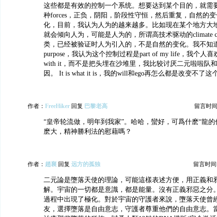
这些都是有效的控制一个系统。想要达到某个目的，就需
种forces，正负，阴阳，阶段性守恒，然后重复，自然的
化，目前，我认为人为的越来越多。比如现在某个地方大
就会倾向人为，可能是人为的，所谓高技术驱动的climate cha
类，已经被验证时人为引入的，不是自然的变化。我不知
purpose，我认为这个控制过程是part of my life，我个人喜欢选
with it，而不是把头埋在沙堆里，我比较讨厌二元啦啦
因。 It is what it is，我的will和ego再怎么都是改变不了这
作者：
FreeHiker
回复
巴黎老高
留言时间：20
“皇帝轮流做，明年到我家”。哈哈，蠻好，可爲什麽“龍的
麽大，精神勝利法的慰藉嗎？
作者：
趙襄
回复
远方的孤独
留言时间：20
二元論是墮落天使的理論，可能這樣表述方便，用正義和
解。宇宙的一切都是意識，都是能量。沒有正義邪惡之分
過程中出現了極化。對於宇宙的守護者來說，墮落天使曾
友，選擇墮落是自由意志，守護者尊重他們的自由意志。