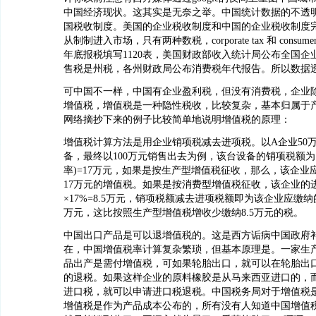
中国经济现状。这其实是无奈之举。中国统计数据的不透
国税收制度。美国的企业税收制度和中国的企业税收制度
从制制进入市场，只有两种数税，corporate tax 和 consumer tax
年底报税填写1120表，美国财政部收入统计局公布全国企
售税是州税，各州财政局公布消费税年代报告。所以数据
可中国不一样，中国有企业盈利税，但没有消费税，企业
增值税，增值税是一种隐性税收，比较复杂，基本归属于
网络摘抄下来的例子比较简单地说明增值税的原理：
增值税计算方法是用企业销项税减去进项税。以A企业50
备，最终以100万元销售出去为例，该台设备的销项税额为10
率)=17万元，如果是按生产型增值税征收，那么，该企业
17万元的增值税。如果是按消费型增值税征收，该企业的进
×17%=8.5万元，销项税额减去进项税额即为该企业应缴纳
万元，这比按照生产型增值税增收少缴纳8.5万元的税。
中国出口产品是可以退增值税的。这是西方诟病中国政府
在，中国增值税率计算复杂繁琐，但基本原理是。一家生
品出产是需付增值税，可如果轮胎出口，就可以在轮胎出
的退税。如果这样企业的原料橡胶是从马来西亚进口的，
进口税，就可以申请进口税退税。中国税务局对于增值税
增值税是作为产品成本公布的，所有没有人知道中国增值