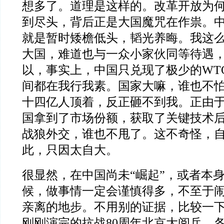
想多了。道理是这样的。改革开放为
到尽头，背后正是大国魔咒在作祟。中
就是暂时矮檐低头，韬光养晦。我这
大国，难道也与一众小家伙同等待遇
以，事实上，中国只兑现了极少的WT
间都在我行我素。国家大嘛，谁也不
十四亿人顶着，反正砸不到我。正由
国拿到了市场份额，获取了关键技术
战狼外交，谁也不甩了。这不奇怪，
此，只因太自大。
很显然，在中国尚未“崛起”，或者本
候，做事情一定会谨慎得多，不至于
亲离的地步。不用别的证据，比较一下
刚刚演完的抗战80周年北京大阅兵，