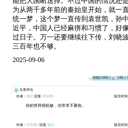
能把大国断送掉。不过中国的情况还
为从两千多年前的秦始皇开始，就一
统一梦，这个梦一直传到袁世凯，孙
近平，中国人已经麻痹和习惯了，好
过日子。万一还要继续往下传，刘晓
三百年也不够。
2025-09-06
浏览(5389)
(38)
文章评论
作者：
施化
回复
洋知青1
留言时间：20
你的答辩很机敏，但常常不聚焦。
作者：
洋知青1
回复
施化
留言时间：20