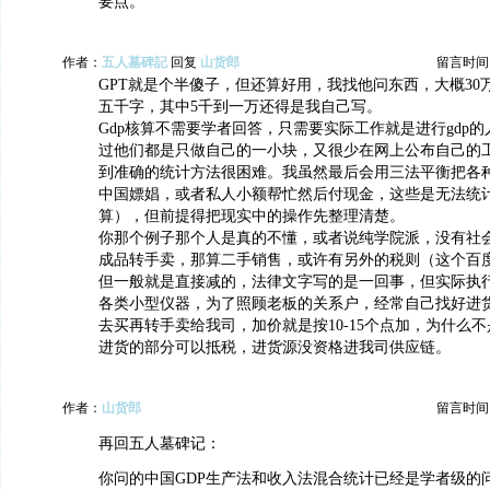
要点。
作者：
五人墓碑記
回复
山货郎
留言时间：20
GPT就是个半傻子，但还算好用，我找他问东西，大概30
五千字，其中5千到一万还得是我自己写。
Gdp核算不需要学者回答，只需要实际工作就是进行gdp
过他们都是只做自己的一小块，又很少在网上公布自己的
到准确的统计方法很困难。我虽然最后会用三法平衡把各
中国嫖娼，或者私人小额帮忙然后付现金，这些是无法统
算），但前提得把现实中的操作先整理清楚。
你那个例子那个人是真的不懂，或者说纯学院派，没有社
成品转手卖，那算二手销售，或许有另外的税则（这个百
但一般就是直接减的，法律文字写的是一回事，但实际执
各类小型仪器，为了照顾老板的关系户，经常自己找好进
去买再转手卖给我司，加价就是按10-15个点加，为什么不
进货的部分可以抵税，进货源没资格进我司供应链。
作者：
山货郎
留言时间：20
再回五人墓碑记：
你问的中国GDP生产法和收入法混合统计已经是学者级的