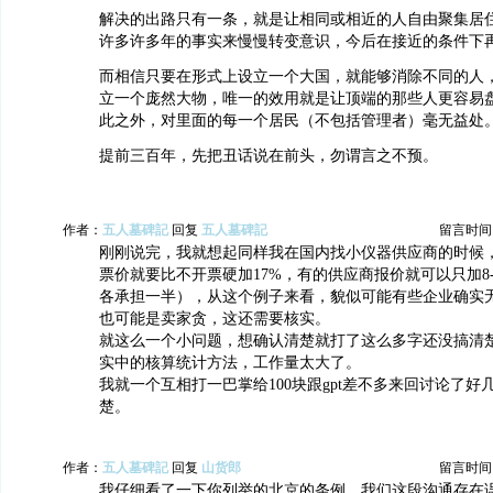
解决的出路只有一条，就是让相同或相近的人自由聚集居
许多许多年的事实来慢慢转变意识，今后在接近的条件下
而相信只要在形式上设立一个大国，就能够消除不同的人
立一个庞然大物，唯一的效用就是让顶端的那些人更容易
此之外，对里面的每一个居民（不包括管理者）毫无益处
提前三百年，先把丑话说在前头，勿谓言之不预。
作者：
五人墓碑記
回复
五人墓碑記
留言时间：20
刚刚说完，我就想起同样我在国内找小仪器供应商的时候
票价就要比不开票硬加17%，有的供应商报价就可以只加8
各承担一半），从这个例子来看，貌似可能有些企业确实
也可能是卖家贪，这还需要核实。
就这么一个小问题，想确认清楚就打了这么多字还没搞清楚
实中的核算统计方法，工作量太大了。
我就一个互相打一巴掌给100块跟gpt差不多来回讨论了好
楚。
作者：
五人墓碑記
回复
山货郎
留言时间：20
我仔细看了一下你列举的北京的条例，我们这段沟通存在