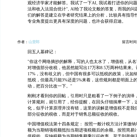
观经济学家才能解答。我试了一下AI, 我试着打进你的问题：
法和收入法混合统计", AI给了我论文般的答复，而我的
们的解答是建立在学者研究结果上的分析，比较具有指导
专业角度提出更具有深度的问题，也许会获得启迪。
作者：
山货郎
留言时间：20
回五人墓碑记：
"你这个网络摘抄的解释，写的人也太水了，增值税，从名
对增值部分收税，他居然能写出17万和8.5万两种结果来。计
17%，没有歧义的，但中国有很多可以抵税的政策，比如
抵税，但最高只能3%还是5%来着，这些规则都是明面上
动，把百分比改一下。"
刚刚才看到你的回帖，引用时只是粗看了一下例子的演绎
计算规则，就引用了，经你提醒，在回头仔细揣摩一下，
化，似乎计算原理并没有错，这里的误解是增值税不是我
部分征收的税收，而是对于销售总额征收的税收。
中国增值税法第十四条规定： 按照一般计税方法计算缴纳
额为当期销项税额抵扣当期进项税额后的余额。按照简易
值税的，应纳税额为当期销售额乘以征收率。至于列举例子