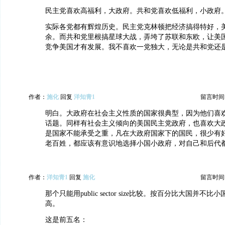
民主党喜欢高福利，大政府。共和党喜欢低福利，小政府
实际各党都有辉煌历史。民主党克林顿把经济搞得特好，
余。而共和党里根搞星球大战，弄垮了苏联和东欧，让美
竞争美国才有发展。我不喜欢一党独大，无论是共和党还
作者：
施化
回复
洋知青1
留言时间：20
明白。大政府在社会主义性质的国家很典型，因为他们喜
话题。同样有社会主义倾向的美国民主党政府，也喜欢大
是国家不能承受之重，凡在大政府国家下的国民，很少有
老百姓，都应该有意识地选择小国小政府，对自己和后代
作者：
洋知青1
回复
施化
留言时间：20
那个只能用public sector size比较。按百分比大国并不
高。
这是前五名：