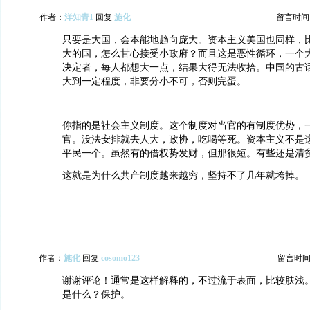
作者：
洋知青1
回复
施化
留言时间：20
只要是大国，会本能地趋向庞大。资本主义美国也同样，
大的国，怎么甘心接受小政府？而且这是恶性循环，一个
决定者，每人都想大一点，结果大得无法收拾。中国的古
大到一定程度，非要分小不可，否则完蛋。
=======================
你指的是社会主义制度。这个制度对当官的有制度优势，
官。没法安排就去人大，政协，吃喝等死。资本主义不是
平民一个。虽然有的借权势发财，但那很短。有些还是清
这就是为什么共产制度越来越穷，坚持不了几年就垮掉。
作者：
施化
回复
cosomo123
留言时间：20
谢谢评论！通常是这样解释的，不过流于表面，比较肤浅
是什么？保护。