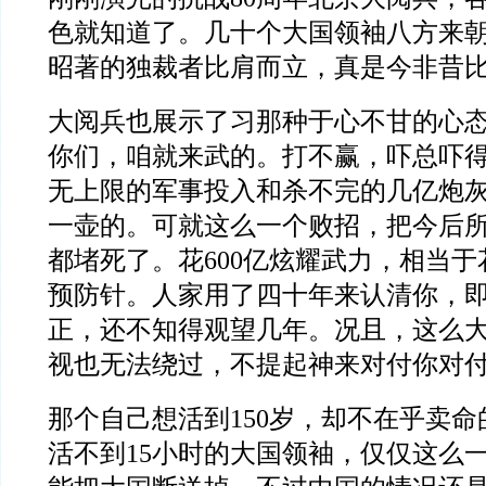
色就知道了。几十个大国领袖八方来
昭著的独裁者比肩而立，真是今非昔
大阅兵也展示了习那种于心不甘的心
你们，咱就来武的。打不赢，吓总吓
无上限的军事投入和杀不完的几亿炮
一壶的。可就这么一个败招，把今后
都堵死了。花600亿炫耀武力，相当于
预防针。人家用了四十年来认清你，
正，还不知得观望几年。况且，这么
视也无法绕过，不提起神来对付你对
那个自己想活到150岁，却不在乎卖
活不到15小时的大国领袖，仅仅这么