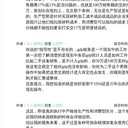
售额乘17%或13%是没问题的，也就是100万销售额的交的
万，差别出在抵扣上，北京那个条例，无论是生产型还是
的。生产型那是针对买原材料加工成半成品或成品的企业
原因只让他们抵扣原材料成本，而消费型可以抵扣的就多
分钱都不能抵扣要实打实交17万是明显错误的。
作者：
五人墓碑記
回复
山货郎
留言时间：20
你说的“指导性”是不存在的，gdp核算是一个现实中的工
第一步想了解清楚的是现实中各层gdp统计人员是如何工
比如二手设备销售，是不计入gdp的，你50万进100万卖对g
使这笔交易交了税对gdp也没有影响，但何为二手这个界
操作中如果把这类交易统计进入肯定也会发生，但规则是
则才能汇整成整体。
说直接点，我想知道的就是你吵架那个1934还是35年出的具
现实操作。
作者：
五人墓碑記
回复
山货郎
留言时间：20
况且，即使真的执行中严格按生产性和消费型区分，这个
后我归纳各国税制的时候会详细说明。
但以我的视角来看，这不过是各种苛捐杂税增加复杂度而