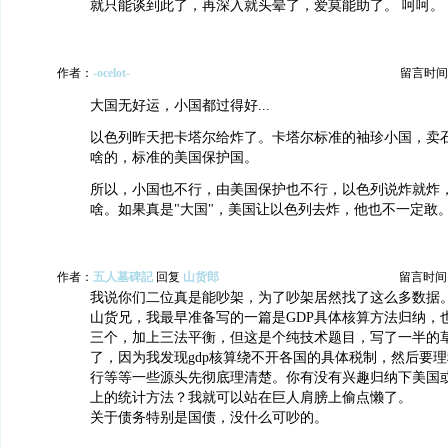
就只能谈到此了，再深入就头晕了，爱莫能助了。 呵呵。
作者：
-ocelot-
留言时间：20
大国无好运，小国都过得好...
以色列昨天把卡塔尔给炸了。卡塔尔标准的袖珍小国，卖
啥的，标准的美国保护国。
所以，小国也不行，由美国保护也不行，以色列说炸就炸
啥。如果真是"大国"，美国让以色列去炸，他也不一定敢
作者：
五人墓碑記
回复
山货郎
留言时间：20
我说你们二位真是能吵架，为了吵架居然找了这么多数据
山货兄，我最早准备写的一篇是GDP具体核算方法归纳，
三个，加上三法平衡，但这是个纯技术题目，写了一半的
了，因为我发现gdp核算绕不开各国的具体税制，然后要
行等等一些源头先彻底理清楚。你有没有兴趣归纳下美国或
上的统计方法？我就可以站在巨人肩膀上偷点懒了。
关于债务特别是国债，没什么可吵的。