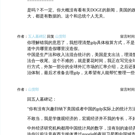
===========
是吗？不一定。你大概没有看有关DOGE的新闻，美国的
大，都是有数据的。这个和总统个人无关。
作者：
五人墓碑記
回复
山货郎
留言时间：20
你理解错我的意思了，我想理清楚gdp具体核算方式，不
道中共哪里造假哪里没造假。
中国是生产法和收入法混合统计的，美国是支出法，理清
法合一收尾。这个不难的，就是要花时间，我正在写完全
行方式，外加一部分的全球外汇市场的汇率介绍，之后还
治体制，最后才准备去理gdp，太希望有人能帮忙整理一
作者：
山货郎
留言时间：20
回五人墓碑记：
“你有没有兴趣归纳下美国或者中国的gdp实际上的统计方法
不敢当，我是学微观经济的，宏观经济并不我的专长，不
中外经济研究机构都用中国统计局的数字，没有别的途径
许你以前注意有西方媒体透过google的夜间卫星图中国城