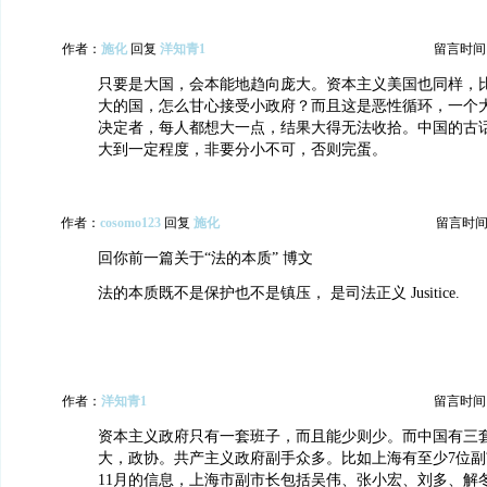
作者：
施化
回复
洋知青1
留言时间：20
只要是大国，会本能地趋向庞大。资本主义美国也同样，
大的国，怎么甘心接受小政府？而且这是恶性循环，一个
决定者，每人都想大一点，结果大得无法收拾。中国的古
大到一定程度，非要分小不可，否则完蛋。
作者：
cosomo123
回复
施化
留言时间：20
回你前一篇关于“法的本质” 博文
法的本质既不是保护也不是镇压， 是司法正义 Jusitice.
作者：
洋知青1
留言时间：20
资本主义政府只有一套班子，而且能少则少。而中国有三
大，政协。共产主义政府副手众多。比如上海有至少7位副市
11月的信息，上海市副市长包括吴伟、张小宏、刘多、解