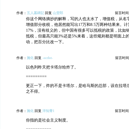
作者：
五人墓碑記
回复
山货郎
留言时间：20
你这个网络摘抄的解释，写的人也太水了，增值税，从名
增值部分收税，他居然能写出17万和8.5万两种结果来。计算方
17%，没有歧义的，但中国有很多可以抵税的政策，比如
抵税，但最高只能3%还是5%来着，这些规则都是明面上
动，把百分比改一下。
作者：
施化
回复
-ocelot-
留言时间：20
以色列昨天把卡塔尔给炸了。
=========
更正一下，炸的不是卡塔尔，是哈马斯的总部，设在拉塔
之不得。
作者：
施化
回复
洋知青1
留言时间：20
你指的是社会主义制度。