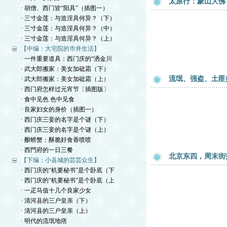
太原行：蒙山大佛
· 胡僧、西门皆“阳具”（插图一）
· 三寸金莲：与造淫具何异？（下）
· 三寸金莲：与造淫具何异？（中）
· 三寸金莲：与造淫具何异？（上）
【中编：大宅院的市井生活】
· 一件重要道具：西门庆的“洒金川
· 武大郎搬家：美女加砒霜（下）
流氓、强盗、土匪
· 武大郎搬家：美女加砒霜（上）
· 西门府怎样过元宵节〔插图版〕
· 食中见色 色中见食
· 良家妇女的身价（插图一）
· 西门庆三妾的名字是个谜（下）
· 西门庆三妾的名字是个谜（上）
· 酿螃蟹：酥脆好食香喷喷
· 西門府的一日三餐
北京东四，周末街
【下编：小县城的芸芸众生】
· 西门庆的“机要秘书”是个卧底（下
· 西门庆的“机要秘书”是个卧底（上
· 一疋马值十几个良家少女
· 清河县的三户皇亲（下）
· 清河县的三户皇亲（上）
· 明代的流氓地痞