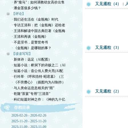
· 养“瘦马”：如何调教幼女高价出售
又见暹粒（4）：
· 潘金莲值多少钱？
【评论】
· 我们还生活在《金瓶梅》时代
· 专访王清和：把《金瓶梅》还给老
· 王清和解读中国古典巨著《金瓶梅
· 王清和再谈《金瓶梅》
· 不是淫书，是警世奇书
又见暹粒（3）
· 《金瓶梅》是哪朝的事？
【读读写写】
· 新体诗：远足（AI配图）
· 短篇小说：桥洞下的诗贩之二（AI
· 短篇小说：壶公传人费火亮(AI配
· 行吟草·《呼和浩特·昭君墓》（三
· 《不劳费心》（插图均为AI制作）
· 与人类命运息息相关的“雨”
又见暹粒（2）
· 乾隆“茶宴”专用“三清茶”
· 科幻短篇封神之作：《神的九十亿
存档目录
2026-02-26 - 2026-02-26
2025-11-20 - 2025-11-20
2023-11-09 - 2023-11-09