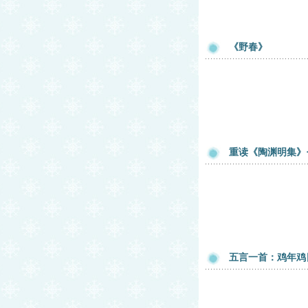
《野春》
重读《陶渊明集》
五言一首：鸡年鸡