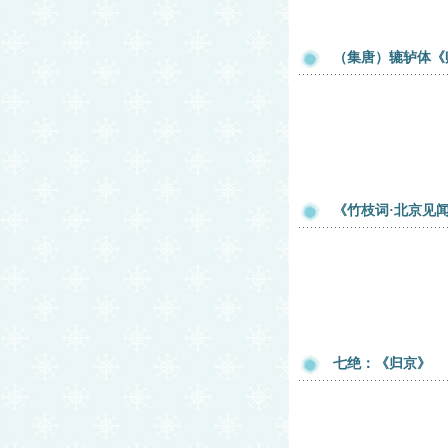
（集唐）辘轳体《
《竹枝词·北京见闻
七绝：《归京》