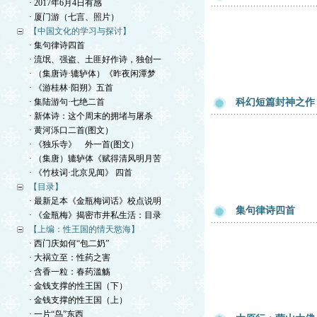
· 2017年6月4日有感
· 厦门游（七言、照片）
【中国文化的学习与探讨】
· 集句律诗四首
· 流氓、强盗、土匪好作诗，独创一
· （集唐诗·辘轳体）《昨夜闲潭梦
· 《游桂林·阳朔》五首
· 集陆游句·七绝二首
科幻短篇封神之作
· 新体诗：这个周末的拥堵与屠杀
· 黄河泺口二首(图文）
· 《独乐寺》 外一首(图文）
· （集唐）辘轳体《赋得清风明月苦
· 《竹枝词·北京见闻》 四首
【目录】
· 最新足本《金瓶梅词话》校点说明
集句律诗四首
· 《金瓶梅》揭密市井私生活：目录
【上编：性王国的情天慾海】
· 西门庆如何“包二奶”
· 大祸立至：性药之害
· 含香一粒：春药滥觞
· 金钱支撑的性王国（下）
· 金钱支撑的性王国（上）
· 一片“鸟”东西