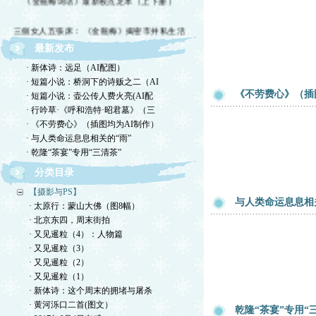
三個女人五張床： 《金瓶梅》揭密市井私生活
最新发布
· 新体诗：远足（AI配图）
· 短篇小说：桥洞下的诗贩之二（AI
《不劳费心》（插
· 短篇小说：壶公传人费火亮(AI配
· 行吟草·《呼和浩特·昭君墓》（三
· 《不劳费心》（插图均为AI制作）
· 与人类命运息息相关的“雨”
· 乾隆“茶宴”专用“三清茶”
分类目录
【摄影与PS】
与人类命运息息相
· 太原行：蒙山大佛（图8幅）
· 北京东四，周末街拍
· 又见暹粒（4）：人物篇
· 又见暹粒（3）
· 又见暹粒（2）
· 又见暹粒（1）
· 新体诗：这个周末的拥堵与屠杀
· 黄河泺口二首(图文）
乾隆“茶宴”专用“