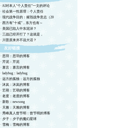
· AI对本人“个人责任”一文的评论
· 社会第一性原理：个人责任
· 现代战争目的：摧毁战争意志（20
· 西方有“十戒”，东方也有～
· 美国已陷入中东泥淖？
· 三战已经开打了？这就是，
· 川普原来并不说大话？
友好链接
· 思羽：思羽的博客
· 芹泥：芹泥
· 寡言：寡言的博客
· ladybug：ladybug
· 远方的孤独：远方的孤独
· 沐岚：沐岚的博客
· 艺萌：艺萌的博客
· 老度：老度的博客
· 新歌：newsong
· 天雅：天雅的博客
· 秀峰真人曾节明：曾节明的博客
· 夕子：夕子的魔幻星球
· 雪梅：雪梅的博客