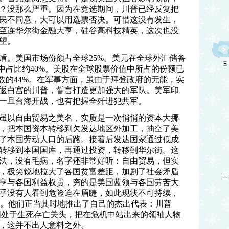
？没那么严重。因为在竞选期间，川普已经反复把
民不同意，大可以用选票否决。可惜这没有发生，
至连华尔街金融大亨，硅谷高科技精英，这次也没
望。
盾。美国市场份额占全球25%。美元在全球外汇储备
中占比约40%。美股在全球股票价值中所占的份额已
数的44%。在军事方面，虽由于拜登政府的无能，实
返白宫的川普，誓言打造更加强大的军队。美军印
一旦台海开战，也有把握全歼进犯共军。
虽以自由贸易之美名，实质是一次悄悄的资本大挪
，把本国资本转移到欠发达地区外加工，抽空了美
了本国劳动人口的后路。接着后发达国家通过低成
转移到本国国库，再通过投资，转移到华尔街。这
法，没有毛病，名字还非常好听：自由贸易，但实
，极尖锐地拉大了各国贫富差距，加剧了社会矛盾
亨与各国利益权贵，穷的是美国蓝领与各国劳苦大
乎没有人看到危险迫在眉睫，如此现状不可持续，
人。他们正当其时地推出了自己的杰出代表：川普
美国处于生死存亡关头，把在危机中站出来的领袖人物
，这并不出人意料之外。