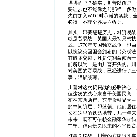
哄哄的吗？确实，川普以前是，
要让步也不能像之前那样，多做
先前加入WTO时承诺的条款，
必得，不获全胜决不收兵。
其实，只要翻翻历史，对贸易战
就是贸易战。英国人最初只想找
战。1776年美国独立战争，
以抗议英国国会颁布的《茶税法
有破坏交易，凡是使利益倾向一
们所以为，是由川普开头的。川
对美国的贸易战，已经进行了三
事，轻描淡写。
川普对这次贸易战的必胜决心，
但这次的决心来自于美国民意。
布在东西两岸。东岸金融界为主
的中间阶层，即蓝领。他们居住
长在这里的铁锈地带，几十年来
未来，既不可依赖金融家华尔街
中坚。结束长久以来的不平衡贸
打赢关税战，川普的底牌很扎实