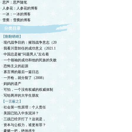
· 思芦：思芦随笔
· 人参花：人参花的博客
· 一冰：一冰的博客
· 雪窦：雪窦的博客
分类目录
【翻翻晒晒】
· 现代战争目的：摧毁战争意志（20
· 我看川普卸任的成功意义（2021.1
· 中国总是被“问题男人”左右着
· 一个领袖的成功和他的民族的失败
· 恐怖主义的起源
· 寡言博的最后一篇日志
· 一开枪，就分裂了（2008）
· 妈妈的遗产
· 可怕，一个没有权威的权威体制
· 写给两岸的大学生朋友
【一言蔽之】
· 社会第一性原理：个人责任
· 美国已陷入中东泥淖？
· 三战已经开打了？这就是，
· 资本与公权力，谁更有罪？
· 豪赌一把，绝地求生