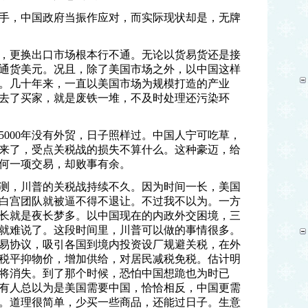
手，中国政府当振作应对，而实际现状却是，无牌
，更换出口市场根本行不通。无论以货易货还是接
通货美元。况且，除了美国市场之外，以中国这样
。几十年来，一直以美国市场为规模打造的产业
去了买家，就是废铁一堆，不及时处理还污染环
5000年没有外贸，日子照样过。中国人宁可吃草，
来了，受点关税战的损失不算什么。这种豪迈，给
何一项交易，却败事有余。
测，川普的关税战持续不久。因为时间一长，美国
白宫团队就被逼不得不退让。不过我不以为。一方
长就是夜长梦多。以中国现在的内政外交困境，三
就难说了。这段时间里，川普可以做的事情很多。
易协议，吸引各国到境内投资设厂规避关税，在外
税平抑物价，增加供给，对居民减税免税。估计明
将消失。到了那个时候，恐怕中国想跪也为时已
有人总以为是美国需要中国，恰恰相反，中国更需
。道理很简单，少买一些商品，还能过日子。生意