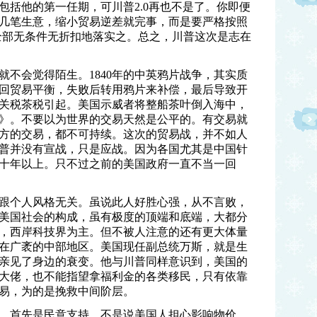
包括他的第一任期，可川普2.0再也不是了。你即便
几笔生意，缩小贸易逆差就完事，而是要严格按照
全部无条件无折扣地落实之。总之，川普这次是志在
就不会觉得陌生。1840年的中英鸦片战争，其实质
回贸易平衡，失败后转用鸦片来补偿，最后导致开
也由关税茶税引起。美国示威者将整船茶叶倒入海中，
》。不要以为世界的交易天然是公平的。有交易就
方的交易，都不可持续。这次的贸易战，并不如人
普并没有宣战，只是应战。因为各国尤其是中国针
十年以上。只不过之前的美国政府一直不当一回
跟个人风格无关。虽说此人好胜心强，从不言败，
美国社会的构成，虽有极度的顶端和底端，大都分
，西岸科技界为主。但不被人注意的还有更大体量
在广袤的中部地区。美国现任副总统万斯，就是生
亲见了身边的衰变。他与川普同样意识到，美国的
大佬，也不能指望拿福利金的各类移民，只有依靠
易，为的是挽救中间阶层。
。首先是民意支持。不是说美国人担心影响物价，