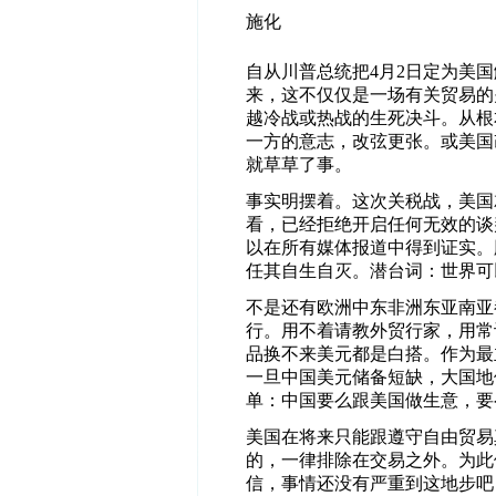
施化
自从川普总统把4月2日定为美
来，这不仅仅是一场有关贸易的
越冷战或热战的生死决斗。从根
一方的意志，改弦更张。或美国
就草草了事。
事实明摆着。这次关税战，美国
看，已经拒绝开启任何无效的谈
以在所有媒体报道中得到证实。
任其自生自灭。潜台词：世界可
不是还有欧洲中东非洲东亚南亚
行。用不着请教外贸行家，用常
品换不来美元都是白搭。作为最
一旦中国美元储备短缺，大国地
单：中国要么跟美国做生意，要
美国在将来只能跟遵守自由贸易
的，一律排除在交易之外。为此
信，事情还没有严重到这地步吧