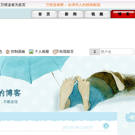
设万维读者为首页
万维读者网 -- 全球华人的精神家园
首 页
新 闻
视 频
博 客
志
控制面板
个人相册
给我留言
的博客
，不断发现
2025-05-06 22:03:03