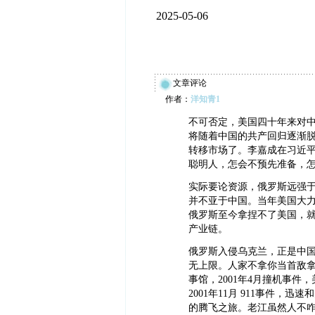
2025-05-06
文章评论
作者：
洋知青1
不可否定，美国四十年来对
将随着中国的共产回归逐渐
转移市场了。李嘉成在习近
聪明人，怎会不预先准备，
实际要论资源，俄罗斯远强
并不亚于中国。当年美国大
俄罗斯至今拿捏不了美国，
产业链。
俄罗斯入侵乌克兰，正是中
无上限。人家不拿你当首敌拿
事馆，2001年4月撞机事
2001年11月 911事件
的腾飞之旅。老江虽然人不