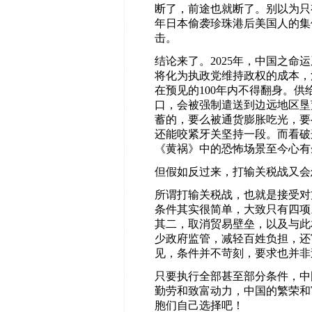
断了，前途也就断了。别以为只
年日本偷袭珍珠港后美国人的集
击。
结论来了。2025年，中国之
将化为执政党维持政权的成本，
在预见的100年内不得翻身。
口，会被强制遣送到边远地区垦
蓄的，要么被通货膨胀吃光，要
还能咬紧牙关坚持一段。而看破
《黄祸》中的恐怖场景至今心有
但假如反过来，打输关税战又会
所谓打输关税战，也就是接受对
条件其实很简单，大致只有四项
其二，取消贸易壁垒，以及与此
少政府监管，减轻百姓负担，还
见，条件并不苛刻，要求也并非
只要执行全部甚至部分条件，中
勤劳和致富动力，中国的繁荣和
胞们自己选择吧！