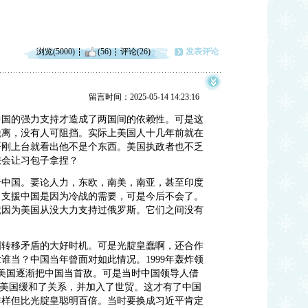
浏览(5000)
(56)
评论(26)
发表评论
留言时间：2025-05-14 14:23:16
中国的强力支持才造成了两国间的依赖性。可是这
脱离，没有人可阻挡。实际上美国人十几年前就在
平刚上台就看出他不是个东西。美国执政者也不乏
怎会让习包子拿捏？
于中国。要论人力，东欧，南美，南亚，甚至印度
力支援中国是因为冷战的需要，可是今后不会了。
就因为美国从没大力支持过俄罗斯。它们之间没有
国转移矛盾的大好时机。可是光腚皇蠢啊，还合作
谁当？中国当年曾面对如此情况。1999年轰炸领
件，美国逐渐把中国当首敌。可是当时中国领导人借
，迅速和美国缓和了关系，并加入了世贸。这才有了中国
咋样但比光腚皇聪明百倍。当时要换成习近平肯定