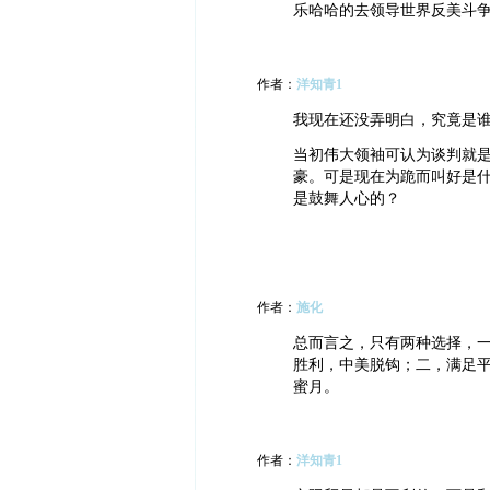
乐哈哈的去领导世界反美斗
作者：
洋知青1
我现在还没弄明白，究竟是
当初伟大领袖可认为谈判就
豪。可是现在为跪而叫好是
是鼓舞人心的？
作者：
施化
总而言之，只有两种选择，
胜利，中美脱钩；二，满足
蜜月。
作者：
洋知青1