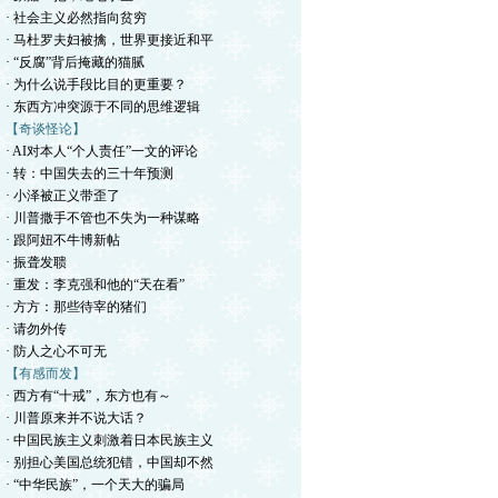
· 社会主义必然指向贫穷
· 马杜罗夫妇被擒，世界更接近和平
· “反腐”背后掩藏的猫腻
· 为什么说手段比目的更重要？
· 东西方冲突源于不同的思维逻辑
【奇谈怪论】
· AI对本人“个人责任”一文的评论
· 转：中国失去的三十年预测
· 小泽被正义带歪了
· 川普撒手不管也不失为一种谋略
· 跟阿妞不牛博新帖
· 振聋发聩
· 重发：李克强和他的“天在看”
· 方方：那些待宰的猪们
· 请勿外传
· 防人之心不可无
【有感而发】
· 西方有“十戒”，东方也有～
· 川普原来并不说大话？
· 中国民族主义刺激着日本民族主义
· 别担心美国总统犯错，中国却不然
· “中华民族”，一个天大的骗局