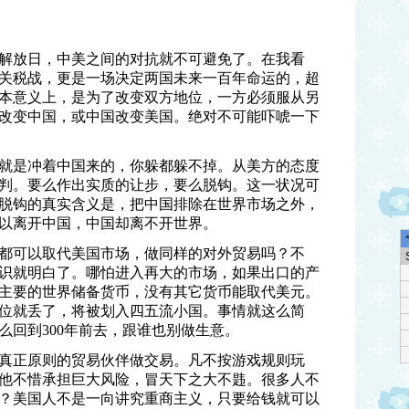
国解放日，中美之间的对抗就不可避免了。在我看
关税战，更是一场决定两国未来一百年命运的，超
本意义上，是为了改变双方地位，一方必须服从另
改变中国，或中国改变美国。绝对不可能吓唬一下
就是冲着中国来的，你躲都躲不掉。从美方的态度
判。要么作出实质的让步，要么脱钩。这一状况可
脱钩的真实含义是，把中国排除在世界市场之外，
以离开中国，中国却离不开世界。
都可以取代美国市场，做同样的对外贸易吗？不
识就明白了。哪怕进入再大的市场，如果出口的产
主要的世界储备货币，没有其它货币能取代美元。
位就丢了，将被划入四五流小国。事情就这么简
么回到300年前去，跟谁也别做生意。
真正原则的贸易伙伴做交易。凡不按游戏规则玩
他不惜承担巨大风险，冒天下之大不韪。很多人不
？美国人不是一向讲究重商主义，只要给钱就可以