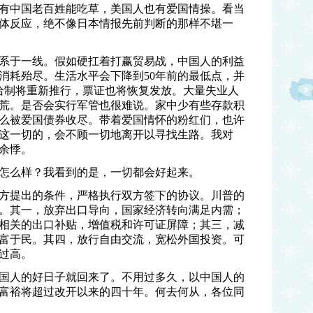
有中国老百姓能吃草，美国人也有爱国情操。看当
体反应，绝不像日本情报先前判断的那样不堪一
命运系于一线。假如硬扛着打赢贸易战，中国人的利益
消耗殆尽。生活水平会下降到50年前的最低点，并
供给制将重新推行，票证也将恢复发放。大量失业人
荒。是否会实行军管也很难说。家中少有些存款积
么被爱国债券收尽。带着爱国情怀的粉红们，也许
这一切的，会不顾一切地离开以寻找生路。我对
余悸。
怎么样？我看到的是，一切都会好起来。
方提出的条件，严格执行双方签下的协议。川普的
。其一，放弃出口导向，国家经济转向满足内需；
相关的出口补贴，增值税和许可证屏障；其三，减
富于民。其四，放行自由交流，宽松外国投资。可
过高。
国人的好日子就回来了。不用过多久，以中国人的
富裕将超过改开以来的四十年。何去何从，各位同