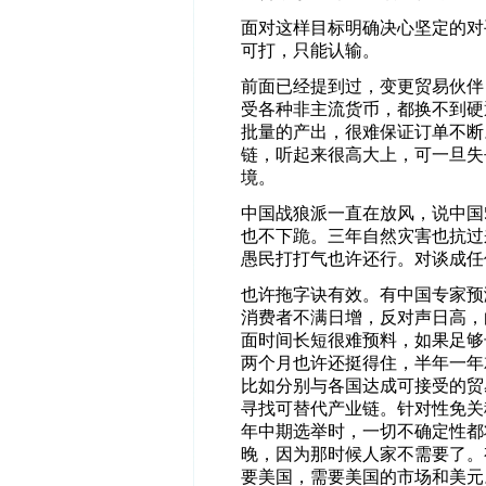
面对这样目标明确决心坚定的对
可打，只能认输。
前面已经提到过，变更贸易伙伴
受各种非主流货币，都换不到硬
批量的产出，很难保证订单不断
链，听起来很高大上，可一旦失
境。
中国战狼派一直在放风，说中国
也不下跪。三年自然灾害也抗过
愚民打打气也许还行。对谈成任
也许拖字诀有效。有中国专家预
消费者不满日增，反对声日高，
面时间长短很难预料，如果足够
两个月也许还挺得住，半年一年
比如分别与各国达成可接受的贸
寻找可替代产业链。针对性免关
年中期选举时，一切不确定性都
晚，因为那时候人家不需要了。
要美国，需要美国的市场和美元