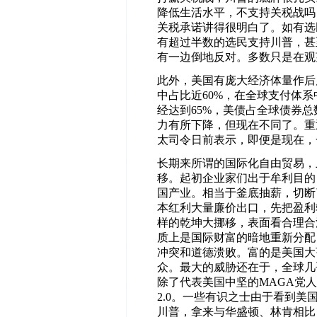
降低生活水平，不支持关税战吗
关税承诺讲得很明白了。如有选
有超过半数的选民支持川普，甚
有一边倒地反对。多数只是在观
此外，美国有庞大经济体量作后
中占比近60%，在全球支付体系
经达到65%，美债占全球债券总
力有所下降，但现在不同了。重
太司令日前表示，即便是现在，
长期来所谓的国际化自由贸易，
移。起初企业家们出于牟利目的
国产业。相当于釜底抽薪，切断
本红利大量廉价出口，先把盈利
样的乾坤大挪移，表面看合理合
质上是国际财富的暗地重新分配
冲突和道德溃败。富的是美国大
众。最大的威胁还在于，全球几
除了代表美国中坚的MAGA党
2.0。一些有识之士由于看到
川普，拿来与华盛顿、林肯相比