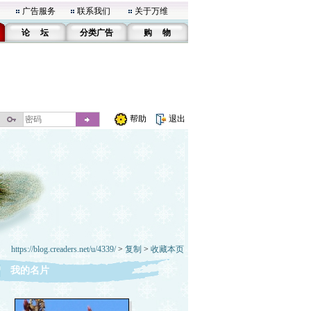
广告服务
联系我们
关于万维
论 坛
分类广告
购 物
帮助
退出
https://blog.creaders.net/u/4339/
>
复制
>
收藏本页
我的名片