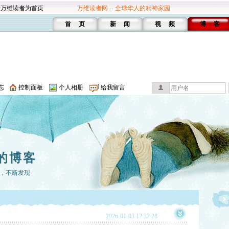
设万维读者为首页
万维读者网 -- 全球华人的精神家园
首 页
新 闻
视 频
博 客
志
控制面板
个人相册
给我留言
的博客
，不断发现
2026-01-03 12:32:28