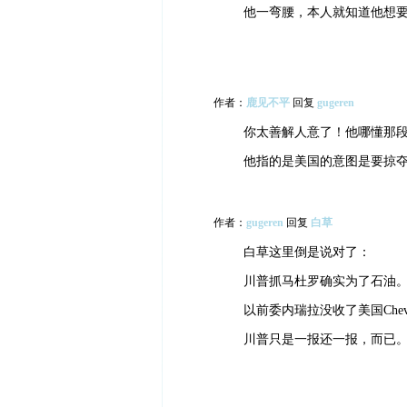
他一弯腰，本人就知道他想
作者：
鹿见不平
回复
gugeren
你太善解人意了！他哪懂那
他指的是美国的意图是要掠
作者：
gugeren
回复
白草
白草这里倒是说对了：
川普抓马杜罗确实为了石油
以前委内瑞拉没收了美国Che
川普只是一报还一报，而已