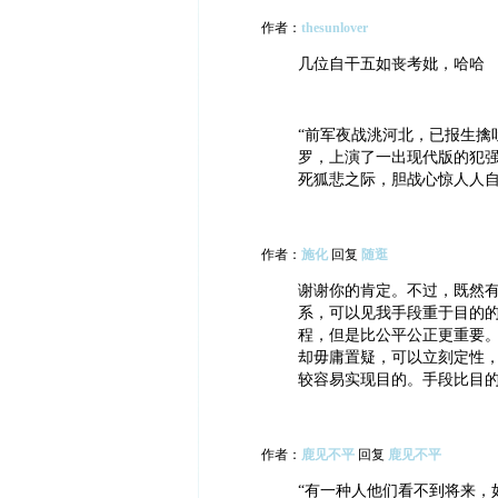
作者：
thesunlover
几位自干五如丧考妣，哈哈
“前军夜战洮河北，已报生擒
罗，上演了一出现代版的犯
死狐悲之际，胆战心惊人人
作者：
施化
回复
随逛
谢谢你的肯定。不过，既然
系，可以见我手段重于目的
程，但是比公平公正更重要
却毋庸置疑，可以立刻定性
较容易实现目的。手段比目
作者：
鹿见不平
回复
鹿见不平
“有一种人他们看不到将来，