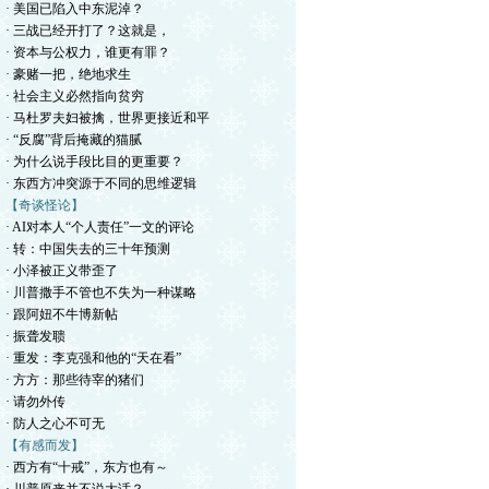
· 美国已陷入中东泥淖？
· 三战已经开打了？这就是，
· 资本与公权力，谁更有罪？
· 豪赌一把，绝地求生
· 社会主义必然指向贫穷
· 马杜罗夫妇被擒，世界更接近和平
· “反腐”背后掩藏的猫腻
· 为什么说手段比目的更重要？
· 东西方冲突源于不同的思维逻辑
【奇谈怪论】
· AI对本人“个人责任”一文的评论
· 转：中国失去的三十年预测
· 小泽被正义带歪了
· 川普撒手不管也不失为一种谋略
· 跟阿妞不牛博新帖
· 振聋发聩
· 重发：李克强和他的“天在看”
· 方方：那些待宰的猪们
· 请勿外传
· 防人之心不可无
【有感而发】
· 西方有“十戒”，东方也有～