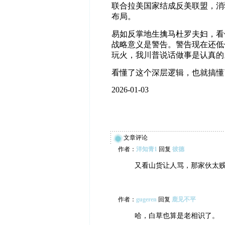
联合拉美国家结成反美联盟，消
布局。
易如反掌地生擒马杜罗夫妇，看
战略意义是警告。警告现在还低
玩火，我川普说话做事是认真的
看懂了这个深层逻辑，也就搞懂
2026-01-03
文章评论
作者：
洋知青1
回复
彼德
又看山货让人骂，那家伙太
作者：
gugeren
回复
鹿见不平
哈，白草也算是老相识了。