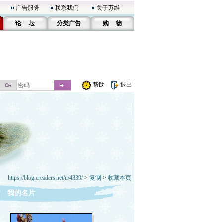
广告服务
联系我们
关于万维
论 坛
分类广告
购 物
帮助
退出
https://blog.creaders.net/u/4339/
>
复制
>
收藏本页
我的名片