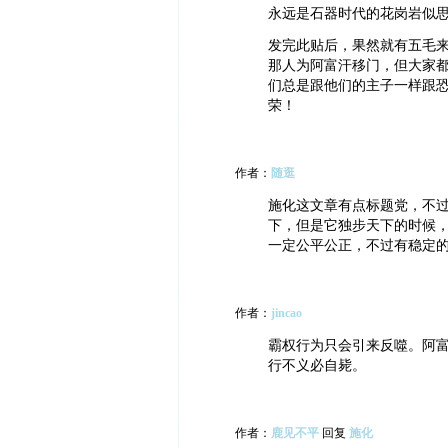
永远是石器时代的花岗岩似思
发完此贴后，果然就有五毛
那人为阿富汗移门，但大家
们总是跟他们的主子一样跟
荣！
作者：
随逛
施化这文章有点标题党，不
下，但是它独步天下的时候
一定公平公正，不过有稳定
作者：
jincao
霸权行为只会引来反噬。阿
行不义必自毙。
作者：
鹿见不平
回复
施化