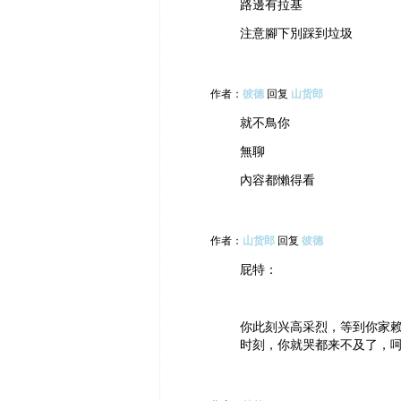
路邊有拉基
注意腳下別踩到垃圾
作者：
彼德
回复
山货郎
就不鳥你
無聊
內容都懶得看
作者：
山货郎
回复
彼德
屁特：
你此刻兴高采烈，等到你家
时刻，你就哭都来不及了，