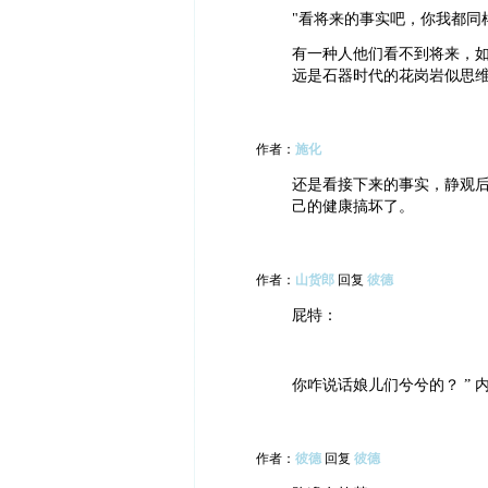
"看将来的事实吧，你我都同
有一种人他们看不到将来，
远是石器时代的花岗岩似思
作者：
施化
还是看接下来的事实，静观后
己的健康搞坏了。
作者：
山货郎
回复
彼德
屁特：
你咋说话娘儿们兮兮的？ ” 
作者：
彼德
回复
彼德