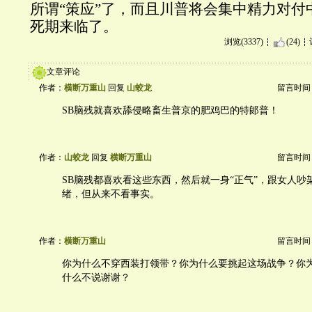
所谓“策应”了，而且川普将会集中精力对付
死期来临了。
浏览(3337)
(24)
文章评论
作者：
横断万重山
回复
山蛟龙
留言时间：20
SB脑残就喜欢舔侵略畜生普京的肥鸡巴的特郞普！
作者：
山蛟龙
回复
横断万重山
留言时间：20
SB脑残都喜欢看这些东西，然后就一身“正气”，跟女人吵
绪，但从来不看事实。
作者：
横断万重山
留言时间：20
你为什么不穿西装打领带？你为什么要挑起这场战争？你
什么不说谢谢？