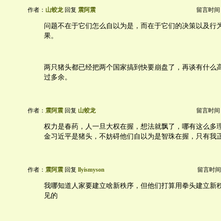
作者：
山蛟龙
回复
震阿震
留言时间：20
问题不在于它们怎么自以为是，而在于它们的决策以及行
果。
两只猪头都已经把两个国家搞到快要崩盘了，再谈有什么
过多余。
作者：
震阿震
回复
山蛟龙
留言时间：20
权力是春药，人一旦大权在握，想法就飘了，哪有这么多
金习近平是猪头，不妨碍他们自以为是智珠在握，只有我
作者：
震阿震
回复
llyismyson
留言时间：20
我哪知道人家要建立啥新秩序，但他们打算用拳头建立新
见的