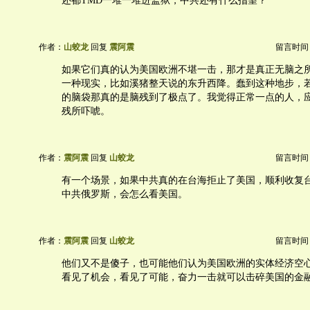
还都TMD一堆一堆进监狱，中共还有什么指望？
作者：
山蛟龙
回复
震阿震
留言时间：20
如果它们真的认为美国欧洲不堪一击，那才是真正无脑之
一种现实，比如溪猪整天说的东升西降。蠢到这种地步，
的脑袋那真的是脑残到了极点了。我觉得正常一点的人，
残所吓唬。
作者：
震阿震
回复
山蛟龙
留言时间：20
有一个场景，如果中共真的在台海拒止了美国，顺利收复
中共俄罗斯，会怎么看美国。
作者：
震阿震
回复
山蛟龙
留言时间：20
他们又不是傻子，也可能他们认为美国欧洲的实体经济空
看见了机会，看见了可能，奋力一击就可以击碎美国的金