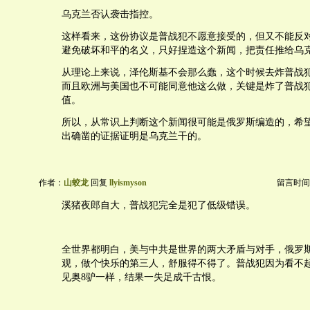
乌克兰否认袭击指控。
这样看来，这份协议是普战犯不愿意接受的，但又不能反
避免破坏和平的名义，只好捏造这个新闻，把责任推给乌
从理论上来说，泽伦斯基不会那么蠢，这个时候去炸普战
而且欧洲与美国也不可能同意他这么做，关键是炸了普战
值。
所以，从常识上判断这个新闻很可能是俄罗斯编造的，希
出确凿的证据证明是乌克兰干的。
作者：
山蛟龙
回复
llyismyson
留言时间：20
溪猪夜郎自大，普战犯完全是犯了低级错误。
全世界都明白，美与中共是世界的两大矛盾与对手，俄罗
观，做个快乐的第三人，舒服得不得了。普战犯因为看不
见奥8驴一样，结果一失足成千古恨。