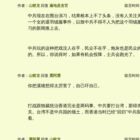
作者：
山蛟龙
回复
遍地是贪官
留言时间：20
中共现在在围台演习，结果根本上不了头条，没有人关注
一个女的退羽绒服事件，以致中共不得不人为把这个羽绒
习的新闻推上去。
中共玩的这种把戏没人在乎，民众不在乎，炮灰也是民众
的。所以，你说得对，如果有机会投降，士兵会跑光了。
作者：
山蛟龙
回复
震阿震
留言时间：20
你把溪猪想得太厉害了，自己吓自己。
打战跟独裁统治香港完全是两码事。中共要打台湾，那得
关。台湾不是中共国的领土，而香港当时已经“回归”中共
着。
作者：
震阿震
回复
山蛟龙
留言时间：20