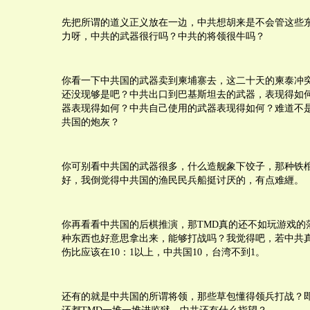
先把所谓的道义正义放在一边，中共想胡来是不会管这些
力呀，中共的武器很行吗？中共的将领很牛吗？
你看一下中共国的武器卖到柬埔寨去，这二十天的柬泰冲
还没现够是吧？中共出口到巴基斯坦去的武器，表现得如
器表现得如何？中共自己使用的武器表现得如何？难道不
共国的炮灰？
你可别看中共国的武器很多，什么造舰象下饺子，那种铁
好，我倒觉得中共国的渔民民兵船挺讨厌的，有点难緾。
你再看看中共国的后棋推演，那TMD真的还不如玩游戏的
种东西也好意思拿出来，能够打战吗？我觉得吧，若中共
伤比应该在10：1以上，中共国10，台湾不到1。
还有的就是中共国的所谓将领，那些草包懂得领兵打战？