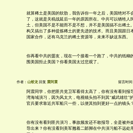
就算稀土是美国的软肋，我告诉你一年之后，美国绝对不
了，这就是关税战延后一年的原因所在。中共可以牺牲人
土，但美国不是不能而不是不想，并不是美国搞不出稀土
构又搞出了多种提炼稀土的更先进的技术。而且美国跟日
国家合作，还有乌克兰的稀土资源等，未来不缺这东西。
你再看中共的盟友，现在一个接着一个跑了，中共的纸糊
围美国拒止美国？你看美国太过悲观了。
作者：
山蛟龙
回复
震阿震
留言时间：20
阿震同学，你把匪共党卫军看得太高了，你有没有看到报
湾海域演习，因为风太大，电视镜头拍不到其“威武雄壮”
官兵要求靠近共军船只一些，以便其拍到更好一点的镜头
你有没有看到匪共演习，事故频发还不敢报导，全是被外
导出来？你有没看到美军翘着二郞脚在中共演习船不远处