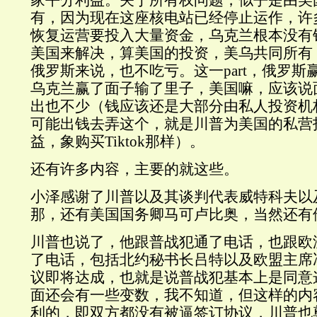
家平分利益。关于所有权问题，似乎是由美
有，因为现在这座核电站已经停止运作，许
恢复运营要投入大量资金，乌克兰根本没有
美国来解决，算美国的投资，美乌共同所有
俄罗斯来说，也不吃亏。这一part，俄罗
乌克兰赢了面子输了里子，美国嘛，应该说
出也不少（钱应该还是大部分由私人投资机
可能出钱去弄这个，就是川普为美国的私营
益，象购买Tiktok那样）。
还有许多内容，主要的就这些。
小泽感谢了川普以及其谈判代表威特科夫以
那，还有美国国务卿马可卢比奥，当然还有
川普也说了，他跟普战犯通了电话，也跟欧
了电话，包括北约秘书长吕特以及欧盟主席
议即将达成，也就是说普战犯基本上是同意
面还会有一些变数，我不知道，但这样的内
利的，即双方都没有被逼签订协议，川普也