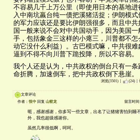
不容易几千上万公里（即使用日本的基地进
入中南坑羸台纯一债把溪猪活捉；伊朗模式
的军力应该还是要比伊朗强很多，而且中共
国一般来说不会对中共国动手，因为美国一
手，包括象金三这样的小瘪三，川普都不怎
动它没什么利益）。古巴模式嘛，中共很难
逼到不得不向川普下跪投降，所以不容易。
我个人还是认为，中共政权的倒台只有一条
命折腾，加速倒车，把中共政权倒下悬崖。
浏览(3501)
(24)
文章评论
作者：
恨中
回复
山蛟龙
留言时间：20
呃，感谢感谢，你多写一些文章，出名了让猪猪害怕到睡
外，我也超级感谢你。
虽然几率很低啊，呵呵。