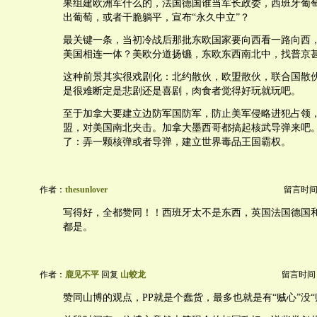
果组建欧洲军什么的，法国德国谁当军长政委，西班牙葡
出葡萄，或者干脆躺平，宣布“永久中立”？
最关键一条，当初冷战后那批东欧国家要向西看一路向西
美国相连一体？美欧分道扬镳，东欧东西南北中，找普京
这种前景其实很戏剧化：北约散伙，欧盟散伙，联合国散
是很难断定是悲剧还是喜剧，肉食者觉得好玩就玩吧。
至于加拿大要建立边防军国防军，防止美军侵略进犯占领
盟，对美国南北夹击。加拿大墨西哥都搞起核武导弹来吧
了：弄一颗核弹或者导弹，建立世界毒品王国霸权。
作者：
thesunlover
留言时间：20
写得好，全都赞同！！西班牙太不是东西，英国法国德国
都是。
作者：
鹿见不平
回复
山蛟龙
留言时间：20
赞同山博的观点，PP就是个蠢货，最多也就是有“贼心”没“