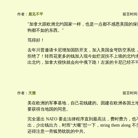
作者：
鹿见不平
留言时间：20
"加拿大跟欧洲北约国家一样，也是一点都不感恩美国的保
狗都不如的东西。"
骂得好！
去年川普邀请卡尼增加国防开支，加入美国金穹防空系统
拒绝了！转而花更多的钱加入现今如烂泥扶不上墙的北约
出北约，加拿大很快就会向中俄下跪！左派的卡尼已经不
作者：
天雅
留言时间：20
美在欧洲的军事基地，自己花钱建的。因建在欧洲各国土
要获得当地国的同意。
完全退出 NATO 要走法律程序直到最高法，费时费力，
出，少出钱出力，时而“大嘴”怼一下，string them alon
还得注意一旁狐势眈眈的中共。