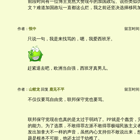
前段时间有一位博主竟然大赞现今的加国政坛、说些类似
文？难道加国政坛一直都这么烂，我之前还坚决选择移民
作者：
恨中
留言时间：20
只说一句，我是来找骂的，嗯，我爱西班牙。
赶紧退去吧，欧洲当自强，西班牙真男儿。
作者：
山蛟龙
回复
鹿见不平
留言时间：20
不仅仅要骂自由党，联邦保守党也要骂。
联邦保守党现在也真的是太过于弱鸡了。PP就是个蠢货，
的能力。为了选票，不敢得罪左派不敢得罪极端民族主义
发出加拿大不一样的声音，虽然内心支持但不敢说出来，
题是根本不可能，他还太过于幼稚了。