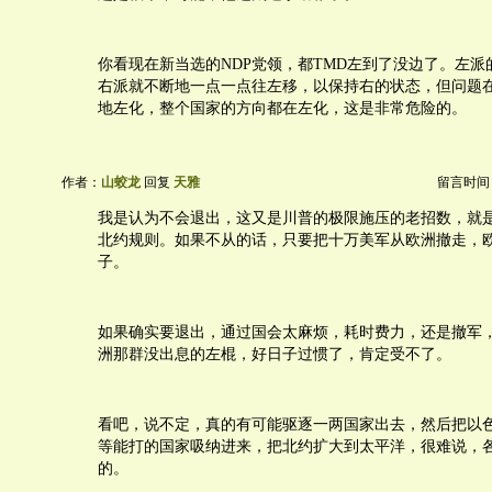
你看现在新当选的NDP党领，都TMD左到了没边了。左派
右派就不断地一点一点往左移，以保持右的状态，但问题
地左化，整个国家的方向都在左化，这是非常危险的。
作者：
山蛟龙
回复
天雅
留言时间：20
我是认为不会退出，这又是川普的极限施压的老招数，就
北约规则。如果不从的话，只要把十万美军从欧洲撤走，
子。
如果确实要退出，通过国会太麻烦，耗时费力，还是撤军
洲那群没出息的左棍，好日子过惯了，肯定受不了。
看吧，说不定，真的有可能驱逐一两国家出去，然后把以
等能打的国家吸纳进来，把北约扩大到太平洋，很难说，
的。