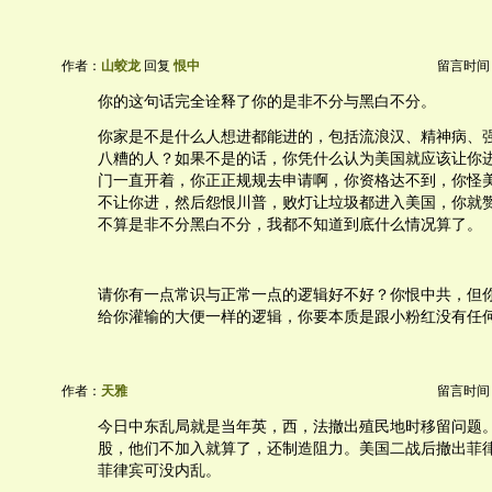
作者：
山蛟龙
回复
恨中
留言时间：20
你的这句话完全诠释了你的是非不分与黑白不分。
你家是不是什么人想进都能进的，包括流浪汉、精神病、
八糟的人？如果不是的话，你凭什么认为美国就应该让你
门一直开着，你正正规规去申请啊，你资格达不到，你怪
不让你进，然后怨恨川普，败灯让垃圾都进入美国，你就
不算是非不分黑白不分，我都不知道到底什么情况算了。
请你有一点常识与正常一点的逻辑好不好？你恨中共，但
给你灌输的大便一样的逻辑，你要本质是跟小粉红没有任
作者：
天雅
留言时间：20
今日中东乱局就是当年英，西，法撤出殖民地时移留问题
股，他们不加入就算了，还制造阻力。美国二战后撤出菲
菲律宾可没内乱。