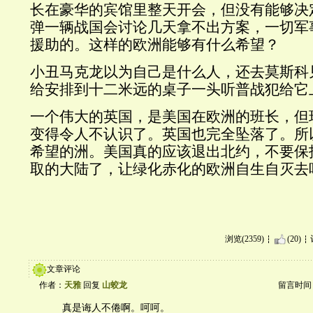
长在豪华的宾馆里整天开会，但没有能够决
弹一辆战国会讨论几天拿不出方案，一切军
援助的。这样的欧洲能够有什么希望？
小丑马克龙以为自己是什么人，还去莫斯科
给安排到十二米远的桌子一头听普战犯给它
一个伟大的英国，是美国在欧洲的班长，但
变得令人不认识了。英国也完全坠落了。所
希望的洲。美国真的应该退出北约，不要保
取的大陆了，让绿化赤化的欧洲自生自灭去
浏览(2359)
(20)
文章评论
作者：
天雅
回复
山蛟龙
留言时间：20
真是诲人不倦啊。呵呵。