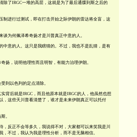
清除了IRGC一堆的高层，这就是为了最后通牒到斯之后的
压制进行过测试，即在打击开始之际伊朗的雷达将全盲，这
来谈为何
佩泽希奇扬才是川普真正中意的人。
的中意的人。这只是我瞎猜的。不过，我也不是乱猜，是有
希奇扬，说明他理性而且明智，有能力治理伊朗。
会受到以色列的定点清除。
实背后就是IRGC，而且他原本就是IRGC的人，他虽然也想
以，这些天川普看清楚了，谁才是未来伊朗真正可以托付
格斯。
待，反正不会等多久，我说得不对，大家都可以来笑我是川
我，不过，我认为我是理性分析，而不是无脑相信。