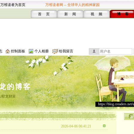
设万维读者为首页
万维读者网 -- 全球华人的精神家园
首 页
新 闻
视 频
博 客
志
控制面板
个人相册
给我留言
龙的博客
山蛟龙财富
https://blog.creaders.net/
2026-04-06 06:41:21