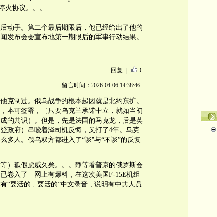
临时停火协议。。。
限后动手。第二个最后期限后，他已经给出了他的
新闻发布会会宣布地第一期限后的军事行动结果。
回复
|
0
留言时间：2026-04-06 14:38:46
。他克制过。俄乌战争的根本起因就是北约东扩。
合约，本可签署，（只要乌克兰承诺中立，就如当初
达成的共识）。但是，先是法国的马克龙，后是英
登政府）串唆着泽司机反悔，又打了4年。乌克
么多人。俄乌双方都进入了“谈”与“不谈”的反复
法等）狐假虎威久矣。。。静等看普京的俄罗斯会
已卷入了，网上有爆料，在这次美国F-15E机组
有“要活的，要活的”中文录音，说明有中共人员