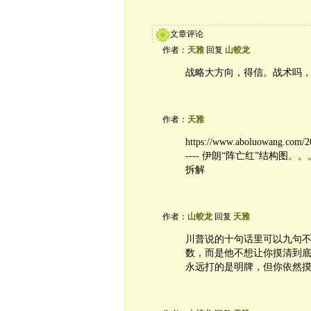
文章评论
作者：
天雅
回复
山蛟龙
战略大方向，得信。战术吗
作者：
天雅
https://www.aboluowang.com/2
---- 伊朗“阵亡红”结构
拆解
作者：
山蛟龙
回复
天雅
川普说的十句话里可以九句
数，而是他不想让你摸清到
永远打的是明牌，但你依然