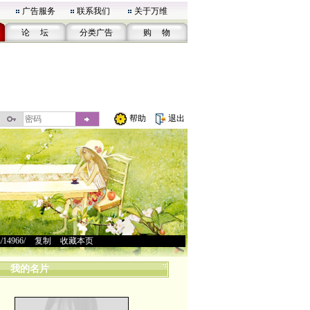
广告服务
联系我们
关于万维
论 坛
分类广告
购 物
帮助
退出
u/14966/
>
复制
>
收藏本页
我的名片