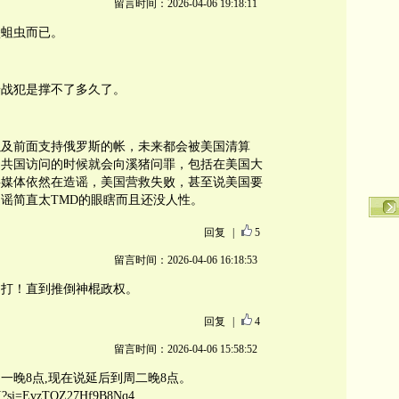
留言时间：2026-04-06 19:18:11
堡蛆虫而已。
普战犯是撑不了多久了。
以及前面支持俄罗斯的帐，未来都会被美国清算
中共国访问的时候就会向溪猪问罪，包括在美国大
共媒体依然在造谣，美国营救失败，甚至说美国要
谣简直太TMD的眼瞎而且还没人性。
回复
|
5
留言时间：2026-04-06 16:18:53
：打！直到推倒神棍政权。
回复
|
4
留言时间：2026-04-06 15:58:52
一晚8点,现在说延后到周二晚8点。
nI?si=EvzTQZ27Hf9B8Nq4