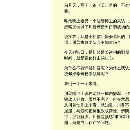
前几天，写了一篇《听川普的，不会
嘛。
昨天晚上接受一个油管博主的采访，
战略层面谈了川普若撤出伊朗战场的
说实在，我是不相信川普会退出的。
话，川普执政团队会不知道吗？
今天4月6日，是川普延长谈判的到期
时间，就是强化打击的决心。
为什么不要怀疑川普呢？为什么我认
统佩泽希奇扬来领导呢？
我们一个一个来看。
川普嘴巴上说在两到三周内撤军，但
骗敌人轻敌。虽然不完全，但在意思
从川普动作上来看，就知道，川普不
屈服，与最终把神棍政权清除。伊朗
行，那就解决。川普是预感到IRGC
题，而是自己存亡的问题。