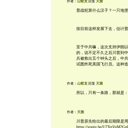
作者：
山蛟龙
回复
天雅
普战犯算什么汉子？一只地
按目前这样发展下去，估计
至于中共嘛，这次支持伊朗
的，说不定不久之后川普到
兵被救出五个钟头之后，中
试图炸死美国飞行员。这种造
作者：
山蛟龙
回复
天雅
所以，只有一条路，那就是
作者：
天雅
川普原先给出的最后期限是周
https://youtu.be/U7XnVuM2G