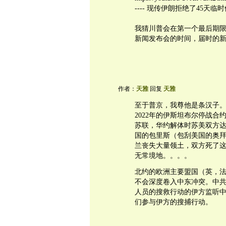
---- 现传伊朗拒绝了45天
我猜川普会在第一个最后期
新闻发布会的时间，届时的
作者：
天雅
回复
天雅
至于普京，我尊他是条汉子
2022年的伊斯坦布尔停战
苏联，华约解体时苏美双方
国的包里斯（包刮美国的奥拜
兰丧失大量领土，双方死了这
无常境地。。。。
北约的欧洲主要盟国（英，
不会深度卷入中东冲突。中共
人员的搜救行动的伊方监听中
们参与伊方的搜捕行动。