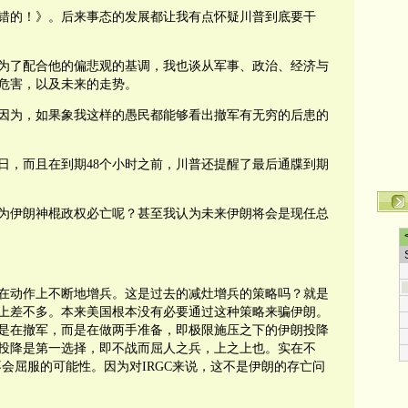
错的！》。后来事态的发展都让我有点怀疑川普到底要干
为了配合他的偏悲观的基调，我也谈从军事、政治、经济与
危害，以及未来的走势。
因为，如果象我这样的愚民都能够看出撤军有无穷的后患的
日，而且在到期48个小时之前，川普还提醒了最后通牒到期
为伊朗神棍政权必亡呢？甚至我认为未来伊朗将会是现任总
在动作上不断地增兵。这是过去的减灶增兵的策略吗？就是
上差不多。本来美国根本没有必要通过这种策略来骗伊朗。
是在撤军，而是在做两手准备，即极限施压之下的伊朗投降
投降是第一选择，即不战而屈人之兵，上之上也。实在不
不会屈服的可能性。因为对IRGC来说，这不是伊朗的存亡问