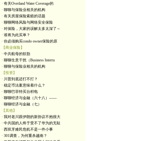
· 有关Overland Water Coverage的
· 聊聊与保险业相关的机构
· 有关房屋保险索赔的话题
· 聊聊网络风险与网络安全保险
· 对保险，大家的误解太多太深了～
· 谁将为此买单？
· 你必须购买condo owner保险的原
【商业保险】
· 中共航母的软肋
· 聊聊生意干扰（Business Interru
· 聊聊与保险业相关的机构
【投资】
· 川普到底还打不打？
· 稳定币法案意味着什么？
· 聊聊巴菲特买台积电
· 聊聊经济与金融（六十八）------
· 聊聊经济与金融（七）
【其他】
· 我对老川跟伊朗的新协议不抱很大
· 中共国的人终于受不了华为的无耻
· 西班牙难民危机不是一件小事
· 301调查，为何重杀越南？