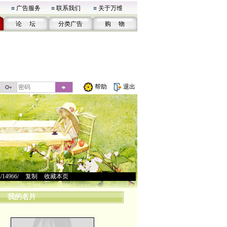
广告服务
联系我们
关于万维
论 坛
分类广告
购 物
帮助
退出
u/14966/
>
复制
>
收藏本页
我的名片