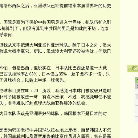
中输给巴西队之后，亚洲球队已经提前结束本届世界杯的历史
。国际足联为了保护中共国男足进入世界杯，把队伍扩充到
什么都算到了，但没有算到中共国的男足是如此的不堪，连泰
呼奈何。
但我从来不把澳大利亚当作亚洲球队。除了日本之外，澳大
敢说大概率赢它。所以，虽然澳大利亚还没被淘汰，但我已
不怕，包括巴西，但说实在，日本队比巴西还是差一大截，
西队控球率占65%，日本仅占35%，差了差不多一倍，只
了进球机会，以致上半场一球领先。
球率目测在80：20，所以，我感觉日本球门被攻破只是时
补时阶段被攻进一球，有点不应该，不过，我感觉即使不被
失，非常难以打到点球大战而获得爆冷的机会。
为日本队应该是亚洲最好的球队，韩国根本不是日本的对
是因为韩国老把中共国球队按在地上摩擦，而是韩国人不怎
，韩国靠裁判以及野蛮粗鲁的比赛作风进入四强，实在是赢