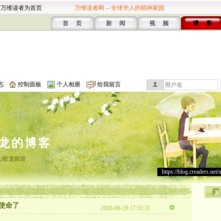
设万维读者为首页
万维读者网 -- 全球华人的精神家园
首 页
新 闻
视 频
博 客
志
控制面板
个人相册
给我留言
龙的博客
山蛟龙财富
https://blog.creaders.net/
使命了
2026-06-29 17:33:31