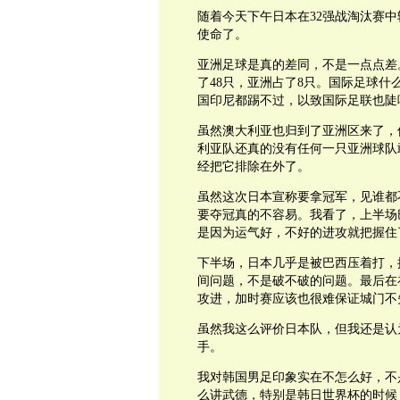
随着今天下午日本在32强战淘汰赛
使命了。
亚洲足球是真的差同，不是一点点差
了48只，亚洲占了8只。国际足球
国印尼都踢不过，以致国际足联也陡
虽然澳大利亚也归到了亚洲区来了，
利亚队还真的没有任何一只亚洲球队
经把它排除在外了。
虽然这次日本宣称要拿冠军，见谁都
要夺冠真的不容易。我看了，上半场巴
是因为运气好，不好的进攻就把握住
下半场，日本几乎是被巴西压着打，控
间问题，不是破不破的问题。最后在
攻进，加时赛应该也很难保证城门不
虽然我这么评价日本队，但我还是认
手。
我对韩国男足印象实在不怎么好，不
么讲武德，特别是韩日世界杯的时候