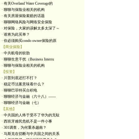
· 有关Overland Water Coverage的
· 聊聊与保险业相关的机构
· 有关房屋保险索赔的话题
· 聊聊网络风险与网络安全保险
· 对保险，大家的误解太多太深了～
· 谁将为此买单？
· 你必须购买condo owner保险的原
【商业保险】
· 中共航母的软肋
· 聊聊生意干扰（Business Interru
· 聊聊与保险业相关的机构
【投资】
· 川普到底还打不打？
· 稳定币法案意味着什么？
· 聊聊巴菲特买台积电
· 聊聊经济与金融（六十八）------
· 聊聊经济与金融（七）
【其他】
· 中共国的人终于受不了华为的无耻
· 西班牙难民危机不是一件小事
· 301调查，为何重杀越南？
· 马斯克在切断与中共国之间的关系