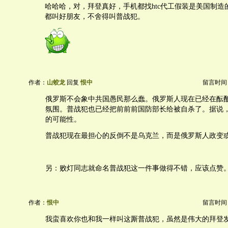
哈哈哈，对，拜登真好，手机都找htc代工假装是美国制造
都叫好朋友，不舍得叫普战犯。
作者：
山蛟龙
回复
恨中
留言时间：20
俄罗斯不会象中共国愚民那么蠢。俄罗斯人现在已经在酝
氛围。普战犯也已经把前前前国防部长给被自杀了。据说
的可能性。
普战犯现在最担心的反倒不是乌克兰，而是俄罗斯人政变
另：败灯同志就命名普战犯这一件事做得不错，应该点赞
作者：
恨中
留言时间：20
我蛮喜欢你也和我一样叫这厮普战犯，虽然是伟大的拜登