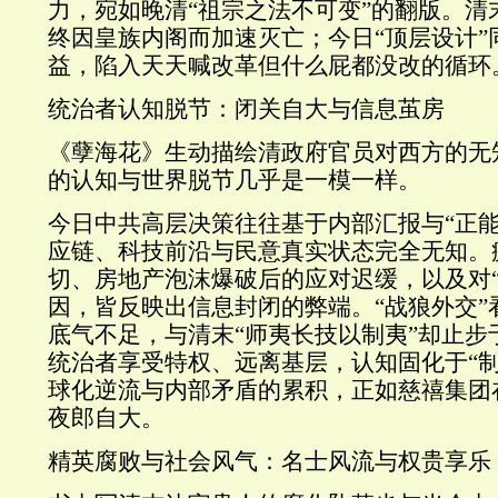
力，宛如晚清“祖宗之法不可变”的翻版。清
终因皇族内阁而加速灭亡；今日“顶层设计”
益，陷入天天喊改革但什么屁都没改的循环
统治者认知脱节：闭关自大与信息茧房
《孽海花》生动描绘清政府官员对西方的无
的认知与世界脱节几乎是一模一样。
今日中共高层决策往往基于内部汇报与“正能
应链、科技前沿与民意真实状态完全无知。
切、房地产泡沫爆破后的应对迟缓，以及对“
因，皆反映出信息封闭的弊端。“战狼外交”
底气不足，与清末“师夷长技以制夷”却止步
统治者享受特权、远离基层，认知固化于“制
球化逆流与内部矛盾的累积，正如慈禧集团
夜郎自大。
精英腐败与社会风气：名士风流与权贵享乐