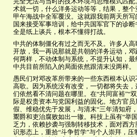
完全无法与当时的技术环境与思维模式匹配
术就一切，什么洋务运动等等，结果，整个
甲午海战中全军覆没。这就跟我前两天所写
国来接受军事培训，给中共国军官下的诊断
全是纸上谈兵，根本不懂得打战。
中共的体制僵化有过之而无不及。许多人高
开放，我一再说那就是共朝的洋务运动，邓
何两样，不动体制与系统，不提升认知，最
中共目前所陷入的局面依然跟清末没两样。
愚民们对邓改革所带来的一些东西根本认识
高歌。因为系统没有改变，一切都将失去，
们依然看不清问题在哪里。在“共同富裕”“
际是权贵资本与党国利益的固化。地方官员
假、维稳优先于发展，与清末“三年清知府，
鬻爵和吏治腐败如出一辙。科技上虽有“举国
乏力，依赖抄袭与强制转移技术，面对西方
识形态上，重拾“斗争哲学”与个人崇拜，压