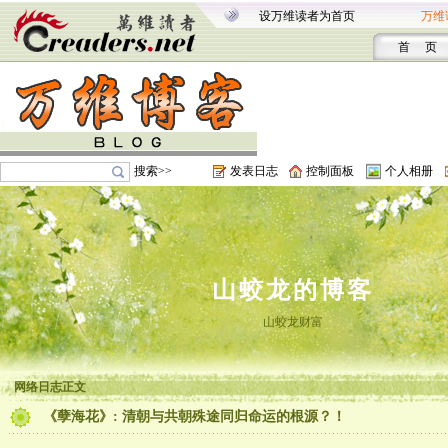
设万维读者为首页
万维
首 页
搜索>>
发表日志
控制面板
个人相册
山蛟龙的博客
山蛟龙财富
网络日志正文
《孽海花》: 清朝与共朝殊途同归命运的根源？！