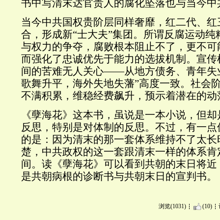
书中写清末达官贵人的腐化坠落也与当今中
当今中共国权贵阶层同样奢靡，红二代、红
合，形成新“士大夫”集团。所谓反腐运动纯
与权力的争夺，腐败根本阻止不了，更不可
而强化了忠诚优先于能力的选拔机制。宣传
间的苦难无人关心——从地方债务、青年失
歌舞升平，海外失地失藩”高度一致。社会
不满积累，维稳经费飙升，预示着潜在的动
《孽海花》这本书，虽说是一本小说，但却
反思，特别是对体制的反思。不过，有一点
的是：因为清末的那一套体系维持不了太长
楚，中共政权的这一套跟清末一样的体系肯
间。读《孽海花》可以看到共朝的末日将近
是共朝病根的诊断书与共朝末日的宣判书。
浏览(1031)
(10)