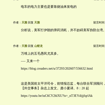
电车的电力主要也是要靠烧油来发电的
作者：
天雅
回复
天雅
留言时间：20
分析说，美军打伊朗的弹药消耗，并不妨碍美军协防台湾
作者：
天雅
回复
山蛟龙
留言时间：20
万维上的五毛愚民尤其多。
---- 又来一个
https://blog.creaders.net/u/37293/202607/556632.html
这是美国前太平洋司令，前情报总监，每台联合军演顾问，Denni
【外交事务】杂志上发文。龚小夏译。8：20 起
https://youtu.be/iuC6CY2hIXU?is=_nT3EYdijjfqrlAk