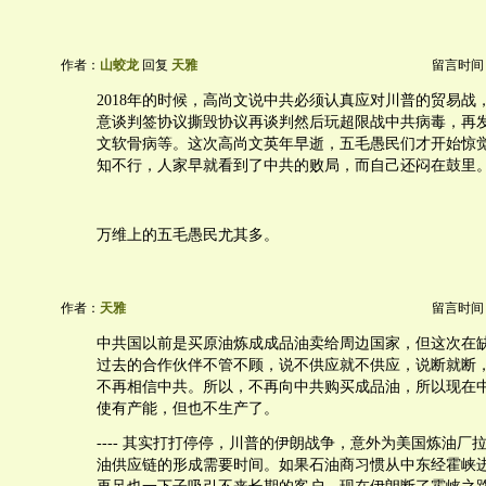
作者：
山蛟龙
回复
天雅
留言时间：20
2018年的时候，高尚文说中共必须认真应对川普的贸易战
意谈判签协议撕毁协议再谈判然后玩超限战中共病毒，再
文软骨病等。这次高尚文英年早逝，五毛愚民们才开始惊
知不行，人家早就看到了中共的败局，而自己还闷在鼓里
万维上的五毛愚民尤其多。
作者：
天雅
留言时间：20
中共国以前是买原油炼成成品油卖给周边国家，但这次在
过去的合作伙伴不管不顾，说不供应就不供应，说断就断
不再相信中共。所以，不再向中共购买成品油，所以现在
使有产能，但也不生产了。
---- 其实打打停停，川普的伊朗战争，意外为美国炼油厂
油供应链的形成需要时间。如果石油商习惯从中东经霍峡