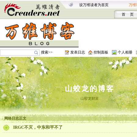
设万维读者为首页
万维
首 页
搜索>>
发表日志
控制面板
个人相册
山蛟龙的博客
山蛟龙财富
网络日志正文
IRGC不灭，中东和平不了