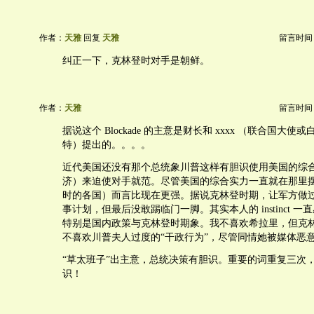
作者：
天雅
回复
天雅
留言时间：20
纠正一下，克林登时对手是朝鲜。
作者：
天雅
留言时间：20
据说这个 Blockade 的主意是财长和 xxxx （联合国大
特）提出的。。。。
近代美国还没有那个总统象川普这样有胆识使用美国的综
济）来迫使对手就范。尽管美国的综合实力一直就在那里
时的各国）而言比现在更强。据说克林登时期，让军方做
事计划，但最后没敢踢临门一脚。其实本人的 instinct 
特别是国内政策与克林登时期象。我不喜欢希拉里，但克
不喜欢川普夫人过度的“干政行为”，尽管同情她被媒体恶
“草太班子”出主意，总统决策有胆识。重要的词重复三次
识！