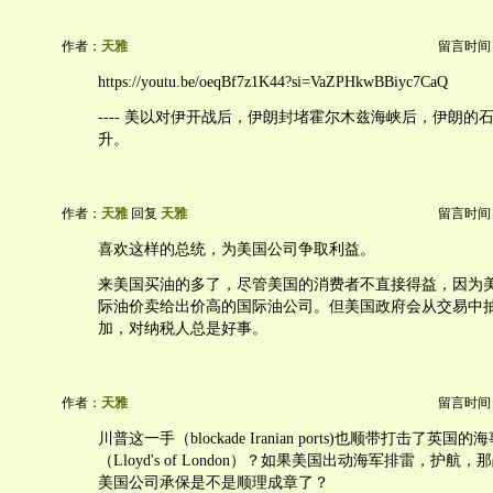
作者：
天雅
留言时间：20
https://youtu.be/oeqBf7z1K44?si=VaZPHkwBBiyc7CaQ
---- 美以对伊开战后，伊朗封堵霍尔木兹海峡后，伊朗的
升。
作者：
天雅
回复
天雅
留言时间：20
喜欢这样的总统，为美国公司争取利益。
来美国买油的多了，尽管美国的消费者不直接得益，因为
际油价卖给出价高的国际油公司。但美国政府会从交易中
加，对纳税人总是好事。
作者：
天雅
留言时间：20
川普这一手（blockade Iranian ports)也顺带打击了英国
（Lloyd's of London）？如果美国出动海军排雷，护
美国公司承保是不是顺理成章了？