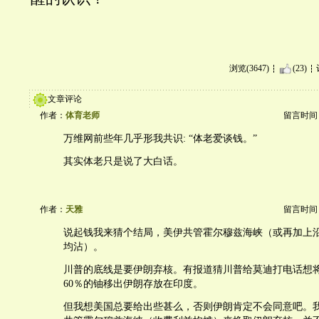
浏览(3647)
(23)
文章评论
作者：
体育老师
留言时间：20
万维网前些年几乎形我共识: “体老爱谈钱。”
其实体老只是说了大白话。
作者：
天雅
留言时间：20
说起钱我来猜个结局，美伊共管霍尔穆兹海峡（或再加上
均沾）。
川普的底线是要伊朗弃核。有报道猜川普给莫迪打电话想将
60％的铀移出伊朗存放在印度。
但我想美国总要给出些甚么，否则伊朗肯定不会同意吧。