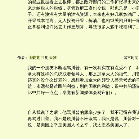
的就业数据看上去很棒，都是政府部门的工作扩张撑出来
来之纳税人的税钱，尽管政府工资也交税，那也只是一小
子。还有澳洲有大量的油汽资源，本来也有好几家炼油厂
开采成本过高，无人投资开采，炼油厂也相继关闭只剩一
正拿福利也许比去工作更划算，导致很多人躺平吃福利了
作者：
山蛟龙
回复
天雅
留言时间：20
我的一个朋友不断地骂川普。有一次我实在有点受不了，
拿大有这样的总统或者领导人，那是加拿大人的福气。川
还真的没什么好骂的，想想看加拿大的领导人整天考虑的
益，永远都是难民的利益，别的国家的利益，跟中共的溪
比中共好一点点，毕竟有新闻媒体会骂它们）。
自从我说了之后，他骂川普的频率少多了，我不记得在我
再骂过川普。我不是说川普不应该骂，我只是说，川普对
说，是美国之幸是美国人民之幸，我太羡慕美国人了。