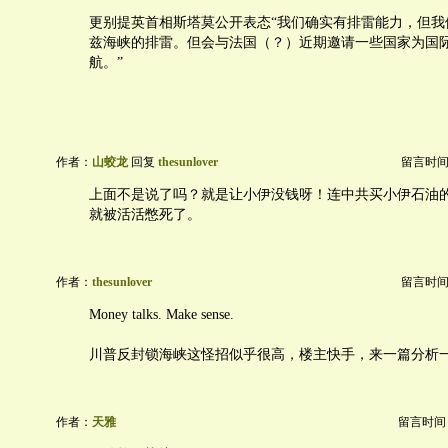
更别提英首相斯塔莫公开表态“我们确实有排雷能力，但我
兹海峡的排雷。但会与法国（？）近期邀请一些国家为国
航。”
作者：
山蛟龙
回复
thesunlover
留言时间：20
上面不是说了吗？就是让小伊没钱呀！连中共买小伊石油
就被活活憋死了。
作者：
thesunlover
留言时间：20
Money talks. Make sense.
川普反封锁海峡这怪招似乎很高，楼主快手，来一篇分析
作者：
天雅
留言时间：20