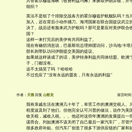
共管霍尔穆兹海峡（收费利益均摊）来换取伊朗弃核，并
组织？
英法不是组了个排除交战各方的霍尔穆兹护航舰队吗？当
加入，还在背后小动作捅刀。海湾国家在联合国提议武立
决了。战后还有脸来武力护航吗？那可是要应对美伊联合
国？
这样一来打完后的美伊有共同利益了。
现在有确切消息说，巴基斯坦总理帅团访问，沙乌地/卡塔
部长则带队访问伊朗提交美国的提议。
如果就这样谈成了的话，美伊转身利益共同体结盟。欧洲“
子，门都没有。
这不太搞笑了吗 ？哈哈哈
不过也应了“没有永远的盟友，只有永远的利益”
作者：
天雅
回复
山蛟龙
留言时间：20
我有亲戚生活在澳洲几十年了，幸苦工作的澳洲交税人。
程度波及到了他们。但他完全认可川普的做法，说作为美
收关税，减收入税。。。他还对这些年澳洲的发展提出一
谋而合。列如澳洲不该关闭了自己最后一家汽车厂，尽管
很多政府补贴。但汽车厂创造了很多下游供应链的厂家和