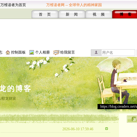
设万维读者为首页
万维读者网 -- 全球华人的精神家园
首 页
新 闻
视 频
博 客
志
控制面板
个人相册
给我留言
龙的博客
山蛟龙财富
https://blog.creaders.net/
2026-06-10 17:59:46