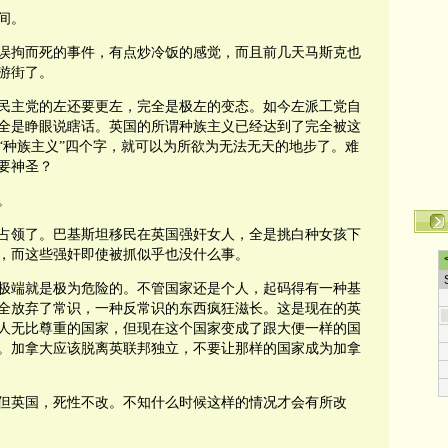
间。
误拘而死的事件，有点炒冷饭的感觉，而且前几天马斯克也
游街了。
民主党的左还要更左，完全是极左的变态。如今左派工党自
全是睁眼说瞎话。英国的所谓种族主义已经达到了完全被这
“种族主义”四个字，就可以为所欲为无法无天的地步了。难
要神圣？
。
占领了。巴基斯坦移民在英国强奸女人，全是挑白种女孩下
，而这些强奸即使被抓似乎也没什么事。
极端就是极为危险的。不管国家还是个人，起码得有一种基
全放弃了常识，一种反常识的东西疯狂滋长。这是现在的英
人无比尊重的国家，但现在这个国家变成了跟大便一样的国
。加拿大应该脱离英联邦独立，不要让那样的国家成为加拿
但英国，死性不改。不知什么时候这样的情况才会有所改