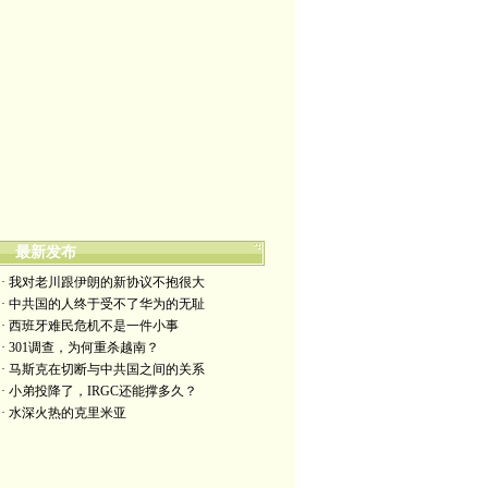
最新发布
· 我对老川跟伊朗的新协议不抱很大
· 中共国的人终于受不了华为的无耻
· 西班牙难民危机不是一件小事
· 301调查，为何重杀越南？
· 马斯克在切断与中共国之间的关系
· 小弟投降了，IRGC还能撑多久？
· 水深火热的克里米亚