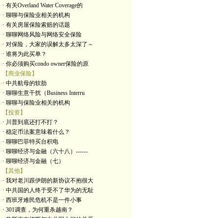
· 有关Overland Water Coverage的
· 聊聊与保险业相关的机构
· 有关房屋保险索赔的话题
· 聊聊网络风险与网络安全保险
· 对保险，大家的误解太多太深了～
· 谁将为此买单？
· 你必须购买condo owner保险的原
【商业保险】
· 中共航母的软肋
· 聊聊生意干扰（Business Interru
· 聊聊与保险业相关的机构
【投资】
· 川普到底还打不打？
· 稳定币法案意味着什么？
· 聊聊巴菲特买台积电
· 聊聊经济与金融（六十八）------
· 聊聊经济与金融（七）
【其他】
· 我对老川跟伊朗的新协议不抱很大
· 中共国的人终于受不了华为的无耻
· 西班牙难民危机不是一件小事
· 301调查，为何重杀越南？