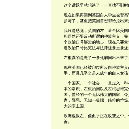
这个话题早就想谈了，一直找不到时
现在如果再回到英国白人学生被警察
参与了，甚至把英国首想都给拉出来
我只是感觉，英国的左，甚至比美国
相居然还要反动所谓的种族主义，完
个政治口号绑架的地步，现在只要拿
道政治口号比宪法与法律还要重要还
左棍真的是走了一条死胡同出不来了
现在英国已经被印度所反向种族主义
手，而且几乎全是未成年的白人女孩
一个国家、一个社会，一旦走入一种
本的常识，左棍治国以及左棍思维完
国，曾经的一个无比伟大的国家，令
家，邪恶、无知与极端，纯粹的垃圾
大的宗主国。
欧洲也很左，但似乎正在改变之中。
善。