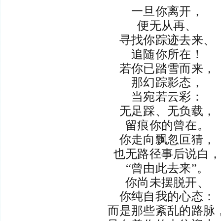
一旦你离开，
便无从再、
寻找你踪迹去来、
追随你所在！
若你已踏雪而来，
那幻踪影态，
当宛若云彩：
无足踩、无负载，
留痕你的曾在。
你走向飘忽叵猜，
也无路径事后说白
“曾由此去来”。
你尚未摆脱开、
你纯自我的心态：
而是那些紊乱的路脉