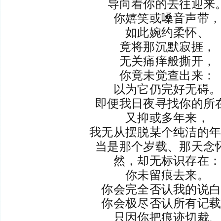
导向着你的去往迎来
你嬉笑或嗓音声带
如此婉约柔怀、
竟将那沉默寂捱，
无关痛痒般撕开，
你竟未觉查出来：
以为它仍完好无碍
即便我日夜寻找你的所
又抑或多年来，
我无从摆脱某个纯洁的
当是那个岁载、那天念
然，却无标识存在
你未留痕去来。
你会完全否认我的说
你会极尽否认所有记
只因你把痕迹切裁