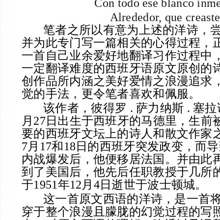
Con todo ese blanco inm
Alrededor, que creaste
笔者之所以有意为上述的洋诗，尝
并为此专门写一篇相关的心得过程，
一首自己业余爱好地翻译习作过程中
一定翻译难度的西班牙语原文原创的
创作品所内涵之美好爱情之浪漫追求
觉的手法，更令笔者喜欢和佩服。
该作者，彼得罗 . 萨力纳斯 . 塞拉诺
月27日出生于西班牙的马德里，生前
要的西班牙文坛上的诗人和散文作家之
7月17和18日的西班牙突发政变，而
内战爆发后，他便移居法国。并由此
到了美国后，他先后任职教授于几所
于1951年12月4日逝世于波士顿城。
这一首原文西语的洋诗，是一首将
穿于整个浪漫且朦胧的幻觉过程的写