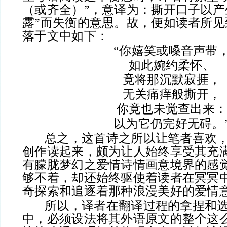
（或齐全）”，意译为：撕开口子以产
露”而失衡的意思。故，便如读者所见
落于文中如下：
“你嬉笑或嗓音声带
如此婉约柔怀、
竟将那沉默寂捱，
无关痛痒般撕开，
你竟也未觉查出来
以为它仍完好无碍。
总之，这首诗之所以让笔者喜欢，
创作读起来，颇为让人始终享受其充
有朦胧梦幻之爱情诗情画意境界的感
够不着，却还始终驱使着读者在冥冥
奇探索和追逐着那种浪漫美好的爱情
所以，译者在翻译过程的拿捏和选
中，必须设法将其外语原文的整个这