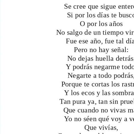
Se cree que sigue enter
Si por los días te busc
O por los años
No salgo de un tiempo vi
Fue ese año, fue tal dí
Pero no hay señal:
No dejas huella detrás
Y podrás negarme todo
Negarte a todo podrás
Porque te cortas los rast
Y los ecos y las sombra
Tan pura ya, tan sin pru
Que cuando no vivas m
Yo no séen qué voy a v
Que vivías,