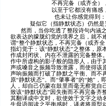
不再完备（或齐全）
以至于它都没有痛感
也未让你感觉得到
疑似它（指静默状态）仍然是
然而，当你吃透了整段诗句内涵之
欲表达的朦胧幻觉的境界之后，就不
谓“整个静默状态，不再完备（或齐全
指幻觉于：该“静默状态”之整体，原
作成封闭状、内在不泄露的完备整体
作中所虚构的影子般的隐形人，由于
声或嗓音之振频导致泄露，而使得该原
声响振频而打破了静默之平衡、而不
原“静默状态”。而“肇事者”的“她”
人，却自己仍蒙在鼓里而毫无察觉自己
致该“静默状态”因失衡而不再完备齐
其翻译成中文时，欲使效于文字之动
生母语阅读之平衡感时，译者将原型动