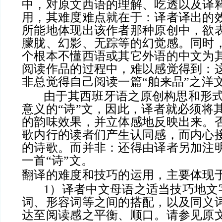
中，对原文西语的理解、吃透以及译
用，其难度难点就在于：译者译出的
所能地体现出该作者那种原创中，欲
朦胧、幻影、无踪等的幻觉感。同时
个根本不懂西语或其它外语的中文为
阅读作品的过程中，难以感觉得到：
非总觉得自己阅读一篇“舶来品”之洋
由于其西班牙语之原创构思和形式
意义的“诗”文，因此，译者就必须将
的韵味效果，并立体感地反映出来。
歌内行的读者们产生认同感，而内心
的诗歌。而并非：还得由译者另加注
一首“诗”文。
翻译的难度和技巧的运用，主要体现
1）译者中文母语之适当技巧地文
词、形容词等之间的搭配，以及同义
达至阅读感之平衡、顺口。请参见原