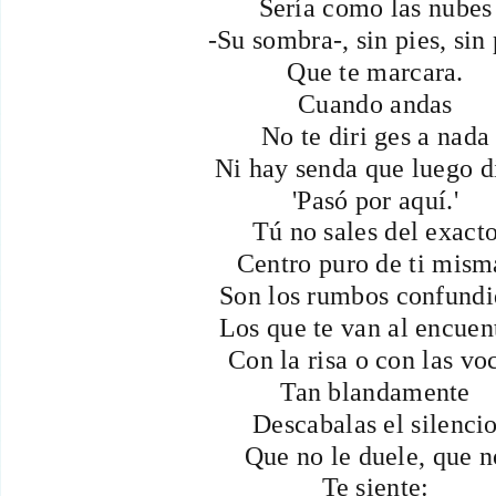
Sería como las nubes
-Su sombra-, sin pies, sin
Que te marcara.
Cuando andas
No te diri ges a nada
Ni hay senda que luego d
'Pasó por aquí.'
Tú no sales del exact
Centro puro de ti mism
Son los rumbos confundi
Los que te van al encuen
Con la risa o con las vo
Tan blandamente
Descabalas el silenci
Que no le duele, que n
Te siente: