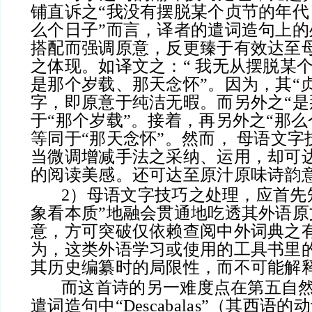
铺直诉之“我没有摆脱某个贞节的年代
么个日子”而言，译者的遣词造句上的
搭配而强调原意，反更臻于有效达至
之体现。如译文之：“ 我无从摆脱某
是那个岁载、那天念怀”。因为，其“贞节（
字，即原意于纯洁无暇。而另外之“是
于“那个岁载”。接着，再另外之“那么
等同于“那天念怀”。然而， 母语文
当微调增减手法之采纳、运用，却可
的阅读美感。还可达至原汁原味诗韵
2）母语文字技巧之处理，应首先知
象看本质”地融会贯通地吃透其外语原
意，方可突破仅依赖查阅中外词典之
为，这类外语学习或使用的工具书里
其历史编纂时的局限性，而不可能解
而这首诗的另一难度点在第五自然
遣词造句中“Descabalas”（其西语的