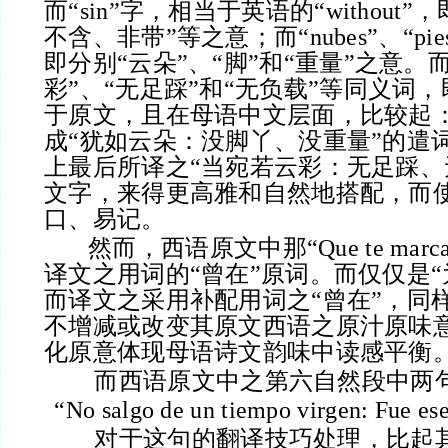
而“sin”字，相当于英语的“without
不含、非带”等之意；而“nubes”、“pies
即分别“云朵”、“脚”和“重量”之意。
彩”、“无足踩”和“无负载”等同义词
于原文，且在母语中文层面，比较起
成“犹如云朵：没脚丫、没重量”的遣
上最后所译之“当宛若云彩：无足踩、
文字，来得更高雅和自然地搭配，而
口、易记。
然而，西语原文中那“Que te marc
译文之用词的“曾在”原词。而仅仅是“
而译文之采用补配用词之“曾在”，同
不增减或改变其原文西语之原汁原味
化原意体现母语诗文韵味中读感平衡
而西语原文中之第六自然段中两
“No salgo de un tiempo virgen: Fue ese 
对于这句的翻译技巧处理，比起其