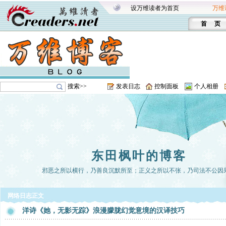
设万维读者为首页
万维
首 页
搜索>>
发表日志
控制面板
个人相册
东田枫叶的博客
邪恶之所以横行，乃善良沉默所至；正义之所以不张，乃司法不公因
网络日志正文
洋诗《她，无影无踪》浪漫朦胧幻觉意境的汉译技巧