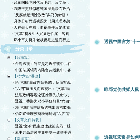
· 台蒋国民党时代反毛共、反文革，
· 袁隆平更疑似蒋统国民党极右政治
· “反腐就是清除政敌”实乃伪命题！
· 具体分析而透视题为《周总理本想
· 人在做天在看：血祸事件反陷李克
· “文革”初发生大兴县恶性案，客观
· 邓小平力挺朱老板反毛之道而行之
透视中国官方“十
分类目录
【台海篇】
· 台海透视：到底是习近平或中共在
· 中国法属领海内陆台共巡航中，各
【邓“六四”暴政】
· 论“六四”暴政性瞎折腾，反而客观
· “六四”镇压反而透视出：“文革”民
唯邓党伪共矮人鼠
· 法理政纲客观论证徐勤先抗命“六
· 透视一番那为邓小平狡辩其“六四”
· 邓“六四”后讲话所透视出政治欺骗
· 仍邓式歪理狡辩粉饰所谓“六四”后
【文革文件转载】
· 透视“文革”民主政改政策实乃一脉
· 原中共高层民主集中制一致举手通
透视张宏良是如何
【南海篇】