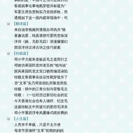
· 讽刺的是：中国今之伟大还真归功
· 客观就事论事地戳穿驳斥标题为“
· 军委主席负责制实乃党指挥枪，而
· 透视如下这一国内庭审现场中：司
【翻译篇】
· 来自油管视频所透视自邓伪共“猫
· 童趣说爱，纯真透彻可爱而意味深
· 洋诗《她，无影无踪》浪漫朦胧幻
· 西语洋诗汉译古诗之技巧探索
【转载篇】
· 邓小平力挺朱老板反毛之道而行之
· 邓效仿蒋国民党对老百姓“地沟油”
· 跟风蒋国民党文宣口吻而编谎诬陷
· 转载文客观事实佐证性戳穿驳斥了
· 否“文革”实乃邓党胡乱邦叛党而投
· 转载：狱中的江青分别与背叛毛主
· 转载：《一位经历过新旧社会的近
· 今天香港社会也有人缅怀、纪念毛
· 这篇转帖文中所援引的那些毛泽东
· 邓小平重蹈浮夸风覆辙式瞎折腾的
【人生篇】
· 人穷并不卑贱，只是不太方便
· 母亲节里缅怀“文革”初期的妈妈