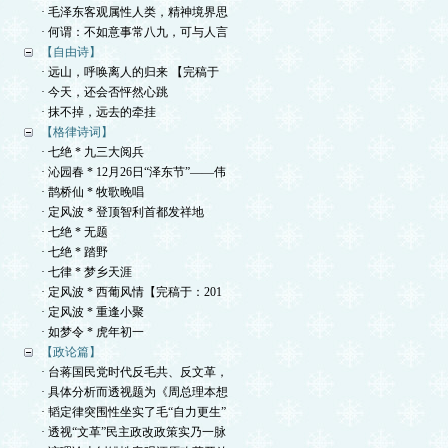
· 毛泽东客观属性人类，精神境界思
· 何谓：不如意事常八九，可与人言
【自由诗】
· 远山，呼唤离人的归来 【完稿于
· 今天，还会否怦然心跳
· 抹不掉，远去的牵挂
【格律诗词】
· 七绝 * 九三大阅兵
· 沁园春 * 12月26日“泽东节”——伟
· 鹊桥仙 * 牧歌晚唱
· 定风波 * 登顶智利首都发祥地
· 七绝 * 无题
· 七绝 * 踏野
· 七律 * 梦乡天涯
· 定风波 * 西葡风情【完稿于：201
· 定风波 * 重逢小聚
· 如梦令 * 虎年初一
【政论篇】
· 台蒋国民党时代反毛共、反文革，
· 具体分析而透视题为《周总理本想
· 韬定律突围性坐实了毛“自力更生”
· 透视“文革”民主政改政策实乃一脉