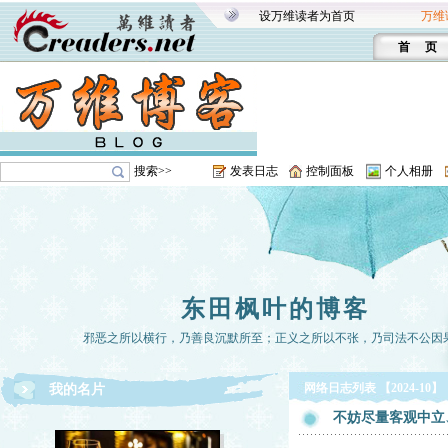
设万维读者为首页
万维
首 页
搜索>>
发表日志
控制面板
个人相册
东田枫叶的博客
邪恶之所以横行，乃善良沉默所至；正义之所以不张，乃司法不公因
网络日志列表 【2024-10】
我的名片
不妨尽量客观中立