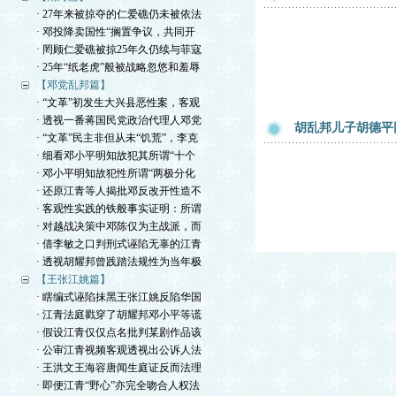
· 27年来被掠夺的仁爱礁仍未被依法
· 邓投降卖国性“搁置争议，共同开
· 罔顾仁爱礁被掠25年久仍续与菲寇
· 25年“纸老虎”般被战略忽悠和羞辱
【邓党乱邦篇】
· “文革”初发生大兴县恶性案，客观
· 透视一番蒋国民党政治代理人邓党
胡乱邦儿子胡德平
· “文革”民主非但从未“饥荒”，李克
· 细看邓小平明知故犯其所谓“十个
· 邓小平明知故犯性所谓“两极分化
· 还原江青等人揭批邓反改开性造不
· 客观性实践的铁般事实证明：所谓
· 对越战决策中邓陈仅为主战派，而
· 借李敏之口判刑式诬陷无辜的江青
· 透视胡耀邦曾践踏法规性为当年极
【王张江姚篇】
· 瞎编式诬陷抹黑王张江姚反陷华国
· 江青法庭戳穿了胡耀邦邓小平等谎
· 假设江青仅仅点名批判某剧作品该
· 公审江青视频客观透视出公诉人法
· 王洪文王海容唐闻生庭证反而法理
· 即便江青“野心”亦完全吻合人权法