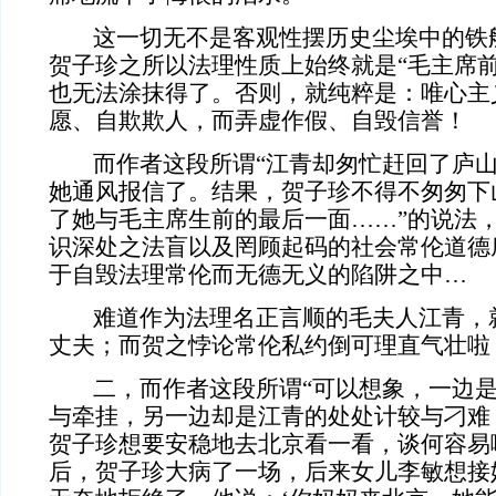
这一切无不是客观性摆历史尘埃中的铁
贺子珍之所以法理性质上始终就是“毛主席前
也无法涂抹得了。否则，就纯粹是：唯心主
愿、自欺欺人，而弄虚作假、自毁信誉！
而作者这段所谓“江青却匆忙赶回了庐山
她通风报信了。结果，贺子珍不得不匆匆下
了她与毛主席生前的最后一面……”的说法
识深处之法盲以及罔顾起码的社会常伦道德
于自毁法理常伦而无德无义的陷阱之中…
难道作为法理名正言顺的毛夫人江青，
丈夫；而贺之悖论常伦私约倒可理直气壮啦
二，而作者这段所谓“可以想象，一边是
与牵挂，另一边却是江青的处处计较与刁难
贺子珍想要安稳地去北京看一看，谈何容易
后，贺子珍大病了一场，后来女儿李敏想接