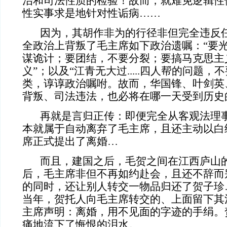
治和司法性质的检验！故而，就难免逻辑性
性实事求是地针对性诟病……
因为，其胡作非为的行径非但完全违反任
全政治上背叛了毛主席如下政治遗嘱：“要
谋诡计；要团结，不要分裂；要搞马克思主
义”；以及“江青无大过.....四人帮的问题，
类，谆谆政治嘱咐。故而，华国锋、叶剑英
背叛、司法违法，也必将在哪一天受到历史
再就是言归正传：即便完全从客观法理事
本就属于自动离弃了毛主席，且还主动以白
席正式提出了离婚…
而且，建国之后，毛贺之间在江西庐山的
后，毛主席非但不再如约赴会，且还不辞而
的同时，还让别人转交一物品归还了贺子珍
当年，贺托人向毛主席转交的、上面留下其
主席声明：离婚，用不见面的字迹的手绢。
痛地流下了悔恨的泪水。