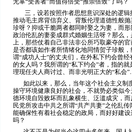
无辜“受害者”而值得倍受“推崇倍致”了吗？
三，设若按照作者思想意识深处的逻辑
推动毛主席背信弃义、背叛伦理道德性般抛
珍呀？抑或干脆两者都同时娶之为妻，而形
政治伦乱的妻妾成群式婚姻生活呀？那么，
上，那些仗着自己非法非公所巧取豪夺的官
是否都该如作者所情绪化地同情贺子珍般，
谓“成功人士”的丈夫们，在外私下约会曾经
的女人吗？我所谓的“私下约会”者，指的就
理现任夫人商讨过、而非光明正大的“私会”
如此以来，那么，当年这个社会主义制度
操守环境健康良好的社会，不就势必类似今
德环境自毁败坏而乱象横生、泛滥成灾，而
民党所攻击中共之所谓“共产共妻”之伦乱传
能确保性有着社会稳定的政局，而好好建设
吗？
这不正是为何当今这四十多年来，国人社