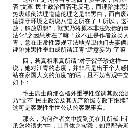
否“文革”民主政治而否毛反毛，而诬陷抹黑
热衷颠倒法理道德伦理之是非黑白，而自废
德操守环境之胡说八道之所在了！所以，这
放，解放思想”，就实乃将原本非法毁德的事
法化”之因果所在了嘛！这不正是作者这类
青，意在正常性遵规守法地捍卫他们夫妻俩
诬陷抹黑性歪曲成所谓江青“肆意妄为”了嘛
四，若真相果真所谓“对于贺子珍这样一
说，她对江青的态度，并非只是出于个人感
站在家国大义的角度”的话，且不妨客观中
如下：
毛主席生前那么格外重视性强调其政治遗
乃“文革”民主政治及其无产阶级专政下继续
这可是客观性举世公认的客观事实。
那么，为何作者文中提到贺在其所献上花
承您的遗志”中，其具体之实践，却是配合