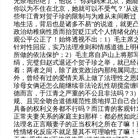
无奈地拒绝了，他说：‘你妈妈来北京，她
你以为不住在北京，她就可以不受气？’从
些年江青对贺子珍的限制与为难从未间断过
地生活，背后也是诸多不易”的说道，就更
政治幼稚病性质而抬贺贬江式个人情绪化的
观公平公正了！始终透视不出：1）毛主席
针对性回应，实乃法理准则和情感道德上明
所做的依法保护；2）毛主席自庐山上将那
绢，完璧归赵式退还个贺子珍之举，就已经
着：两者之间，除了政党政治内那纯属同志
外，曾经有过的爱情关系上做了法理性之恩
珍母女俩还怎么能继续非法论乱性胡搅蛮缠
德而言，于江青之严重的不公且非法吗？3
规、且完全吻合道德规范性质地捍卫自己合
具备的权利义务都不行吗？而江青的客观针
正常夫妻关系的家庭主妇那样：都必然如此
法理名正言顺妻子的正当权利之所在了嘛！
性情绪化反应不就足显其不可理喻性了嘛！