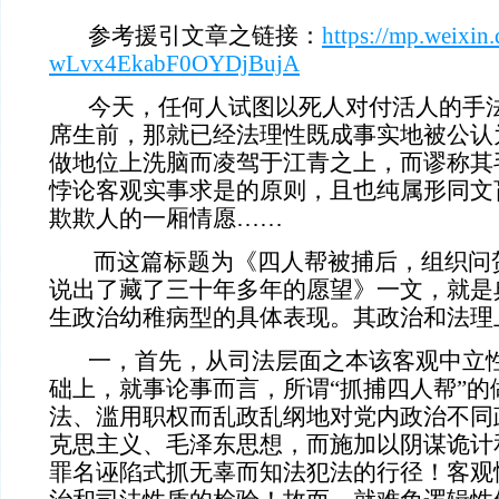
参考援引文章之链接：
https://mp.weixin.
wLvx4EkabF0OYDjBujA
今天，任何人试图以死人对付活人的手法
席生前，那就已经法理性既成事实地被公认
做地位上洗脑而凌驾于江青之上，而谬称其
悖论客观实事求是的原则，且也纯属形同文
欺欺人的一厢情愿……
而这篇标题为《四人帮被捕后，组织问
说出了藏了三十年多年的愿望》一文，就是
生政治幼稚病型的具体表现。其政治和法理
一，首先，从司法层面之本该客观中立性
础上，就事论事而言，所谓“抓捕四人帮”的
法、滥用职权而乱政乱纲地对党内政治不同
克思主义、毛泽东思想，而施加以阴谋诡计
罪名诬陷式抓无辜而知法犯法的行径！客观