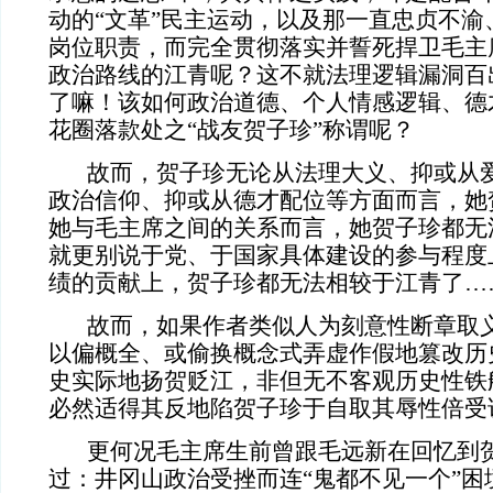
动的“文革”民主运动，以及那一直忠贞不渝
岗位职责，而完全贯彻落实并誓死捍卫毛主席
政治路线的江青呢？这不就法理逻辑漏洞百
了嘛！该如何政治道德、个人情感逻辑、德
花圈落款处之“战友贺子珍”称谓呢？
故而，贺子珍无论从法理大义、抑或从爱
政治信仰、抑或从德才配位等方面而言，她
她与毛主席之间的关系而言，她贺子珍都无
就更别说于党、于国家具体建设的参与程度
绩的贡献上，贺子珍都无法相较于江青了…
故而，如果作者类似人为刻意性断章取义
以偏概全、或偷换概念式弄虚作假地篡改历
史实际地扬贺贬江，非但无不客观历史性铁
必然适得其反地陷贺子珍于自取其辱性倍受
更何况毛主席生前曾跟毛远新在回忆到贺
过：井冈山政治受挫而连“鬼都不见一个”困