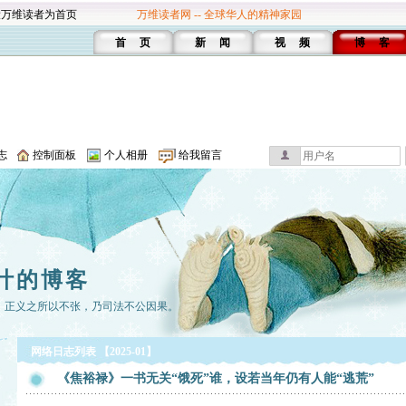
设万维读者为首页
万维读者网 -- 全球华人的精神家园
首 页
新 闻
视 频
博 客
志
控制面板
个人相册
给我留言
叶的博客
；正义之所以不张，乃司法不公因果。
网络日志列表 【2025-01】
《焦裕禄》一书无关“饿死”谁，设若当年仍有人能“逃荒”