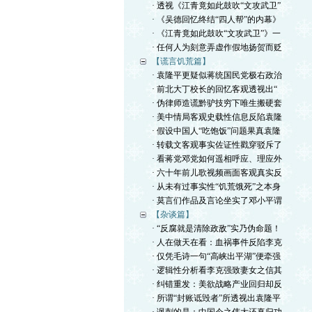
· 透视《江青竟如此鼓吹“文攻武卫”
· 《吴德回忆终结“四人帮”的内幕》
· 《江青竟如此鼓吹“文攻武卫”》一
· 任何人为刻意弄虚作假地扬贺而贬
【谎言饥荒篇】
· 袁隆平更疑似蒋统国民党极右政治
· 前北大丁校长的回忆客观透视出“
· 伪律师造谎黔驴技穷下唯生搬硬套
· 美中情局客观史载性信息反陷袁隆
· 假设中国人“吃饱饭”问题果真袁隆
· 转载文客观事实佐证性戳穿驳斥了
· 看蒋党邓党如何遥相呼应、理应外
· 六十年前儿歌视频画面客观真实反
· 从未有过事实性“饥荒饿死”之本身
· 莫言们作品及言论坐实了邓小平谓
【杂谈篇】
· “反腐就是清除政敌”实乃伪命题！
· 人在做天在看：血祸事件反陷李克
· 仅凭毛诗一句“高峡出平湖”便牵强
· 逻辑性分析看李克强致妻女之信其
· 纠错重发：美欲战略产业回归却反
· 所谓“封账诋毁者”所透视出袁隆平