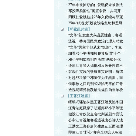
· 27年来被掠夺的仁爱礁仍未被依法
· 邓投降卖国性“搁置争议，共同开
· 罔顾仁爱礁被掠25年久仍续与菲寇
· 25年“纸老虎”般被战略忽悠和羞辱
【邓党乱邦篇】
· “文革”初发生大兴县恶性案，客观
· 透视一番蒋国民党政治代理人邓党
· “文革”民主非但从未“饥荒”，李克
· 细看邓小平明知故犯其所谓“十个
· 邓小平明知故犯性所谓“两极分化
· 还原江青等人揭批邓反改开性造不
· 客观性实践的铁般事实证明：所谓
· 对越战决策中邓陈仅为主战派，而
· 借李敏之口判刑式诬陷无辜的江青
· 透视胡耀邦曾践踏法规性为当年极
【王张江姚篇】
· 瞎编式诬陷抹黑王张江姚反陷华国
· 江青法庭戳穿了胡耀邦邓小平等谎
· 假设江青仅仅点名批判某剧作品该
· 公审江青视频客观透视出公诉人法
· 王洪文王海容唐闻生庭证反而法理
· 即便江青“野心”亦完全吻合人权法