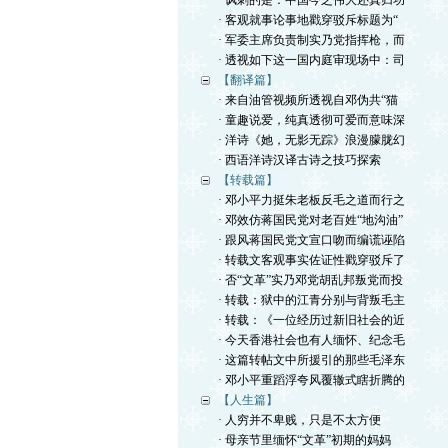
· 讽刺的是：中国今之伟大还真归功
· 客观就事论事地戳穿驳斥标题为“
· 军委主席负责制实乃党指挥枪，而
· 透视如下这一国内庭审现场中：司
【翻译篇】
· 来自油管视频所透视自邓伪共“猫
· 童趣说爱，纯真透彻可爱而意味深
· 洋诗《她，无影无踪》浪漫朦胧幻
· 西语洋诗汉译古诗之技巧探索
【转载篇】
· 邓小平力挺朱老板反毛之道而行之
· 邓效仿蒋国民党对老百姓“地沟油”
· 跟风蒋国民党文宣口吻而编谎诬陷
· 转载文客观事实佐证性戳穿驳斥了
· 否“文革”实乃邓党胡乱邦叛党而投
· 转载：狱中的江青分别与背叛毛主
· 转载：《一位经历过新旧社会的近
· 今天香港社会也有人缅怀、纪念毛
· 这篇转帖文中所援引的那些毛泽东
· 邓小平重蹈浮夸风覆辙式瞎折腾的
【人生篇】
· 人穷并不卑贱，只是不太方便
· 母亲节里缅怀“文革”初期的妈妈