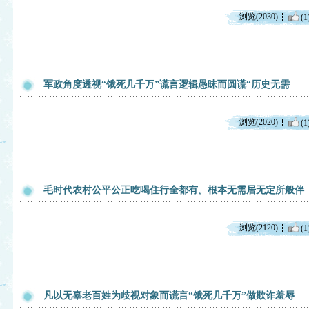
浏览(2030)
(1
军政角度透视“饿死几千万”谎言逻辑愚昧而圆谎“历史无需
浏览(2020)
(1
毛时代农村公平公正吃喝住行全都有。根本无需居无定所般伴
浏览(2120)
(1
凡以无辜老百姓为歧视对象而谎言“饿死几千万”做欺诈羞辱