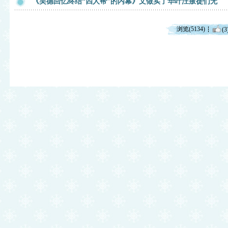
《吴德回忆终结“四人帮”的内幕》文做实了华叶汪叛徒们无
浏览(5134)
(3