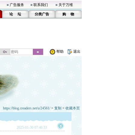
广告服务
联系我们
关于万维
论 坛
分类广告
购 物
帮助
退出
https://blog.creaders.net/u/24561/
>
复制
>
收藏本页
2025-01-30 07:46:33