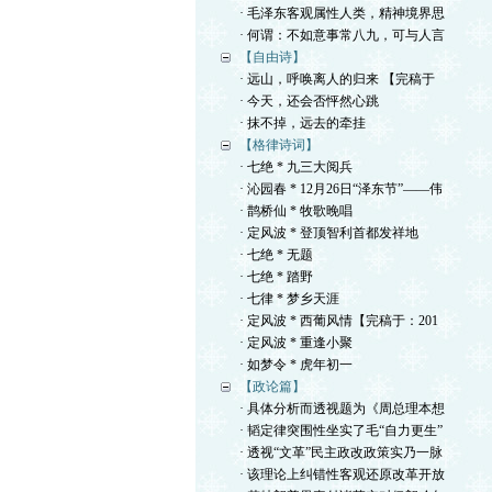
· 毛泽东客观属性人类，精神境界思
· 何谓：不如意事常八九，可与人言
【自由诗】
· 远山，呼唤离人的归来 【完稿于
· 今天，还会否怦然心跳
· 抹不掉，远去的牵挂
【格律诗词】
· 七绝 * 九三大阅兵
· 沁园春 * 12月26日“泽东节”——伟
· 鹊桥仙 * 牧歌晚唱
· 定风波 * 登顶智利首都发祥地
· 七绝 * 无题
· 七绝 * 踏野
· 七律 * 梦乡天涯
· 定风波 * 西葡风情【完稿于：201
· 定风波 * 重逢小聚
· 如梦令 * 虎年初一
【政论篇】
· 具体分析而透视题为《周总理本想
· 韬定律突围性坐实了毛“自力更生”
· 透视“文革”民主政改政策实乃一脉
· 该理论上纠错性客观还原改革开放