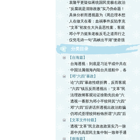
· 袁隆平更疑似蒋统国民党极右政治
· “反腐就是清除政敌”实乃伪命题！
· 具体分析而透视题为《周总理本想
· 人在做天在看：血祸事件反陷李克
· “文革”初发生大兴县恶性案，客观
· 邓小平力挺朱老板反毛之道而行之
· 仅凭毛诗一句“高峡出平湖”便牵强
分类目录
【台海篇】
· 台海透视：到底是习近平或中共在
· 中国法属领海内陆台共巡航中，各
【邓“六四”暴政】
· 论“六四”暴政性瞎折腾，反而客观
· “六四”镇压反而透视出：“文革”民
· 法理政纲客观论证徐勤先抗命“六
· 透视一番那为邓小平狡辩其“六四”
· 邓“六四”后讲话所透视出政治欺骗
· 仍邓式歪理狡辩粉饰所谓“六四”后
【文革文件转载】
· 透视“文革”民主政改政策实乃一脉
· 原中共高层民主集中制一致举手通
【南海篇】