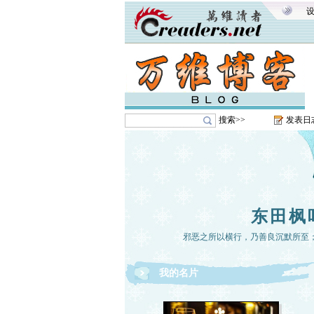
搜索>>
发表日
东田枫
邪恶之所以横行，乃善良沉默所至
我的名片