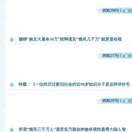
浏览(1603)
(2
捆绑“南京大屠杀30万”狡辩谎言“饿死几千万”就更显歧视
浏览(2178)
(1
转载：《一位经历过新旧社会的近90岁知识分子是这样评价毛
浏览(2678)
(2
所谓“饿死三千万人”谎言实乃疑似种族歧视性羞辱大陆人智