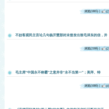
浏览(1805)
(2
不妨客观民主言论几句杨开慧那封未曾发出致毛泽东的信，并
浏览(2188)
(2
毛主席“中国永不称霸”之意并非“永不当第一”；美拜、特
浏览(1680)
(4