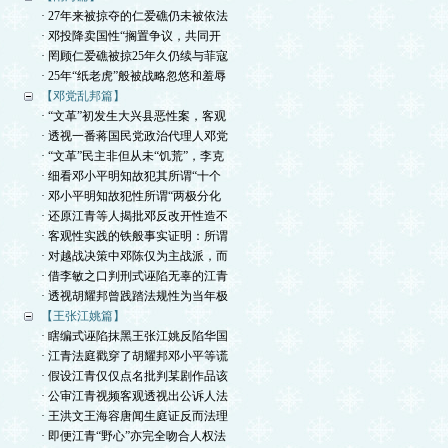
· 27年来被掠夺的仁爱礁仍未被依法
· 邓投降卖国性“搁置争议，共同开
· 罔顾仁爱礁被掠25年久仍续与菲寇
· 25年“纸老虎”般被战略忽悠和羞辱
【邓党乱邦篇】
· “文革”初发生大兴县恶性案，客观
· 透视一番蒋国民党政治代理人邓党
· “文革”民主非但从未“饥荒”，李克
· 细看邓小平明知故犯其所谓“十个
· 邓小平明知故犯性所谓“两极分化
· 还原江青等人揭批邓反改开性造不
· 客观性实践的铁般事实证明：所谓
· 对越战决策中邓陈仅为主战派，而
· 借李敏之口判刑式诬陷无辜的江青
· 透视胡耀邦曾践踏法规性为当年极
【王张江姚篇】
· 瞎编式诬陷抹黑王张江姚反陷华国
· 江青法庭戳穿了胡耀邦邓小平等谎
· 假设江青仅仅点名批判某剧作品该
· 公审江青视频客观透视出公诉人法
· 王洪文王海容唐闻生庭证反而法理
· 即便江青“野心”亦完全吻合人权法