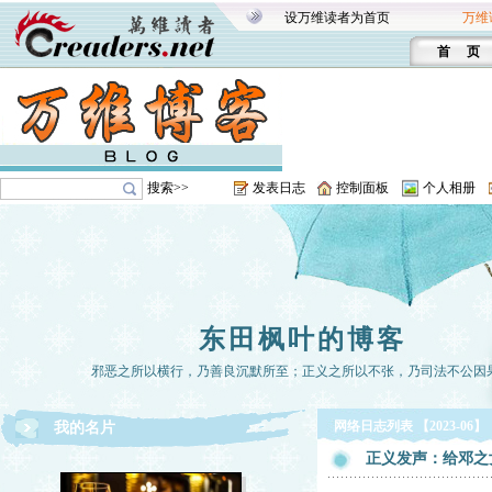
设万维读者为首页
万维
首 页
搜索>>
发表日志
控制面板
个人相册
东田枫叶的博客
邪恶之所以横行，乃善良沉默所至；正义之所以不张，乃司法不公因
网络日志列表 【2023-06】
我的名片
正义发声：给邓之