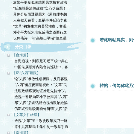
· 袁隆平更疑似蒋统国民党极右政治
· “反腐就是清除政敌”实乃伪命题！
· 具体分析而透视题为《周总理本想
· 人在做天在看：血祸事件反陷李克
· “文革”初发生大兴县恶性案，客观
· 邓小平力挺朱老板反毛之道而行之
· 仅凭毛诗一句“高峡出平湖”便牵强
若此转帖属实，则
分类目录
【台海篇】
· 台海透视：到底是习近平或中共在
· 中国法属领海内陆台共巡航中，各
【邓“六四”暴政】
· 论“六四”暴政性瞎折腾，反而客观
· “六四”镇压反而透视出：“文革”民
转帖：传闻称此乃
· 法理政纲客观论证徐勤先抗命“六
· 透视一番那为邓小平狡辩其“六四”
· 邓“六四”后讲话所透视出政治欺骗
· 仍邓式歪理狡辩粉饰所谓“六四”后
【文革文件转载】
· 透视“文革”民主政改政策实乃一脉
· 原中共高层民主集中制一致举手通
【南海篇】