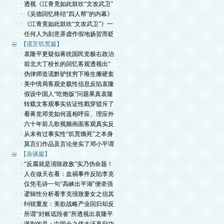
· 透视《江青竟如此鼓吹“文攻武卫”
· 《吴德回忆终结“四人帮”的内幕》
· 《江青竟如此鼓吹“文攻武卫”》一
· 任何人为刻意弄虚作假地扬贺而贬
【谎言饥荒篇】
· 袁隆平更疑似蒋统国民党极右政治
· 前北大丁校长的回忆客观透视出“
· 伪律师造谎黔驴技穷下唯生搬硬套
· 美中情局客观史载性信息反陷袁隆
· 假设中国人“吃饱饭”问题果真袁隆
· 转载文客观事实佐证性戳穿驳斥了
· 看蒋党邓党如何遥相呼应、理应外
· 六十年前儿歌视频画面客观真实反
· 从未有过事实性“饥荒饿死”之本身
· 莫言们作品及言论坐实了邓小平谓
【杂谈篇】
· “反腐就是清除政敌”实乃伪命题！
· 人在做天在看：血祸事件反陷李克
· 仅凭毛诗一句“高峡出平湖”便牵强
· 逻辑性分析看李克强致妻女之信其
· 纠错重发：美欲战略产业回归却反
· 所谓“封账诋毁者”所透视出袁隆平