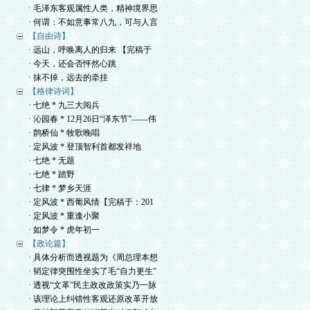
· 毛泽东客观属性人类，精神境界思
· 何谓：不如意事常八九，可与人言
【自由诗】
· 远山，呼唤离人的归来 【完稿于
· 今天，还会否怦然心跳
· 抹不掉，远去的牵挂
【格律诗词】
· 七绝 * 九三大阅兵
· 沁园春 * 12月26日“泽东节”——伟
· 鹊桥仙 * 牧歌晚唱
· 定风波 * 登顶智利首都发祥地
· 七绝 * 无题
· 七绝 * 踏野
· 七律 * 梦乡天涯
· 定风波 * 西葡风情【完稿于：201
· 定风波 * 重逢小聚
· 如梦令 * 虎年初一
【政论篇】
· 具体分析而透视题为《周总理本想
· 韬定律突围性坐实了毛“自力更生”
· 透视“文革”民主政改政策实乃一脉
· 该理论上纠错性客观还原改革开放