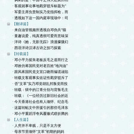
· 讽刺的是：中国今之伟大还真归功
· 客观就事论事地戳穿驳斥标题为“
· 军委主席负责制实乃党指挥枪，而
· 透视如下这一国内庭审现场中：司
【翻译篇】
· 来自油管视频所透视自邓伪共“猫
· 童趣说爱，纯真透彻可爱而意味深
· 洋诗《她，无影无踪》浪漫朦胧幻
· 西语洋诗汉译古诗之技巧探索
【转载篇】
· 邓小平力挺朱老板反毛之道而行之
· 邓效仿蒋国民党对老百姓“地沟油”
· 跟风蒋国民党文宣口吻而编谎诬陷
· 转载文客观事实佐证性戳穿驳斥了
· 否“文革”实乃邓党胡乱邦叛党而投
· 转载：狱中的江青分别与背叛毛主
· 转载：《一位经历过新旧社会的近
· 今天香港社会也有人缅怀、纪念毛
· 这篇转帖文中所援引的那些毛泽东
· 邓小平重蹈浮夸风覆辙式瞎折腾的
【人生篇】
· 人穷并不卑贱，只是不太方便
· 母亲节里缅怀“文革”初期的妈妈