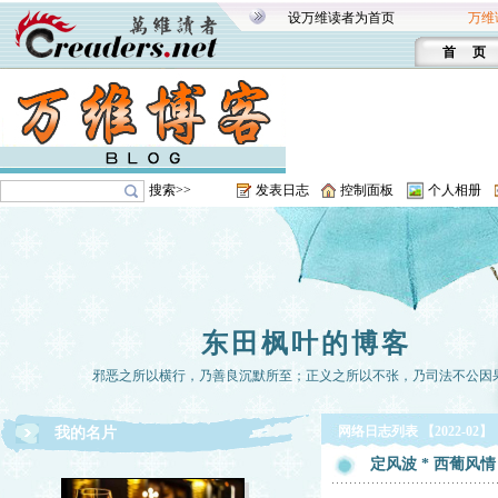
设万维读者为首页
万维
首 页
搜索>>
发表日志
控制面板
个人相册
东田枫叶的博客
邪恶之所以横行，乃善良沉默所至；正义之所以不张，乃司法不公因
网络日志列表 【2022-02】
我的名片
定风波 * 西葡风情