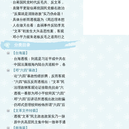
· 台蒋国民党时代反毛共、反文革，
· 袁隆平更疑似蒋统国民党极右政治
· “反腐就是清除政敌”实乃伪命题！
· 具体分析而透视题为《周总理本想
· 人在做天在看：血祸事件反陷李克
· “文革”初发生大兴县恶性案，客观
· 邓小平力挺朱老板反毛之道而行之
分类目录
【台海篇】
· 台海透视：到底是习近平或中共在
· 中国法属领海内陆台共巡航中，各
【邓“六四”暴政】
· 论“六四”暴政性瞎折腾，反而客观
· “六四”镇压反而透视出：“文革”民
· 法理政纲客观论证徐勤先抗命“六
· 透视一番那为邓小平狡辩其“六四”
· 邓“六四”后讲话所透视出政治欺骗
· 仍邓式歪理狡辩粉饰所谓“六四”后
【文革文件转载】
· 透视“文革”民主政改政策实乃一脉
· 原中共高层民主集中制一致举手通
【南海篇】