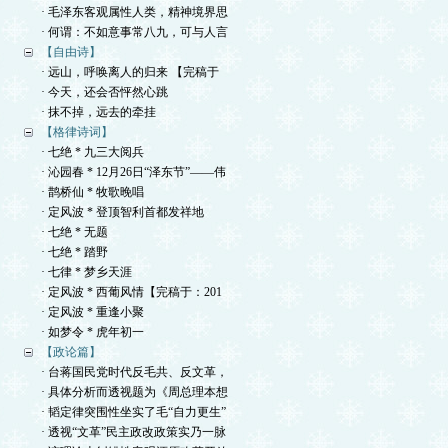
· 毛泽东客观属性人类，精神境界思
· 何谓：不如意事常八九，可与人言
【自由诗】
· 远山，呼唤离人的归来 【完稿于
· 今天，还会否怦然心跳
· 抹不掉，远去的牵挂
【格律诗词】
· 七绝 * 九三大阅兵
· 沁园春 * 12月26日“泽东节”——伟
· 鹊桥仙 * 牧歌晚唱
· 定风波 * 登顶智利首都发祥地
· 七绝 * 无题
· 七绝 * 踏野
· 七律 * 梦乡天涯
· 定风波 * 西葡风情【完稿于：201
· 定风波 * 重逢小聚
· 如梦令 * 虎年初一
【政论篇】
· 台蒋国民党时代反毛共、反文革，
· 具体分析而透视题为《周总理本想
· 韬定律突围性坐实了毛“自力更生”
· 透视“文革”民主政改政策实乃一脉