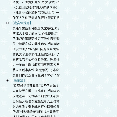
· 透视《江青竟如此鼓吹“文攻武卫”
· 《吴德回忆终结“四人帮”的内幕》
· 《江青竟如此鼓吹“文攻武卫”》一
· 任何人为刻意弄虚作假地扬贺而贬
【谎言饥荒篇】
· 袁隆平更疑似蒋统国民党极右政治
· 前北大丁校长的回忆客观透视出“
· 伪律师造谎黔驴技穷下唯生搬硬套
· 美中情局客观史载性信息反陷袁隆
· 假设中国人“吃饱饭”问题果真袁隆
· 转载文客观事实佐证性戳穿驳斥了
· 看蒋党邓党如何遥相呼应、理应外
· 六十年前儿歌视频画面客观真实反
· 从未有过事实性“饥荒饿死”之本身
· 莫言们作品及言论坐实了邓小平谓
【杂谈篇】
· “反腐就是清除政敌”实乃伪命题！
· 人在做天在看：血祸事件反陷李克
· 仅凭毛诗一句“高峡出平湖”便牵强
· 逻辑性分析看李克强致妻女之信其
· 纠错重发：美欲战略产业回归却反
· 所谓“封账诋毁者”所透视出袁隆平