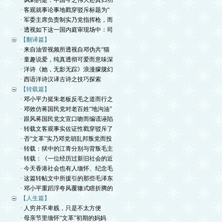
· 讽刺的是：中国今之伟大还真归功
· 客观就事论事地戳穿驳斥标题为“
· 军委主席负责制实乃党指挥枪，而
· 透视如下这一国内庭审现场中：司
【翻译篇】
· 来自油管视频所透视自邓伪共“猫
· 童趣说爱，纯真透彻可爱而意味深
· 洋诗《她，无影无踪》浪漫朦胧幻
· 西语洋诗汉译古诗之技巧探索
【转载篇】
· 邓小平力挺朱老板反毛之道而行之
· 邓效仿蒋国民党对老百姓“地沟油”
· 跟风蒋国民党文宣口吻而编谎诬陷
· 转载文客观事实佐证性戳穿驳斥了
· 否“文革”实乃邓党胡乱邦叛党而投
· 转载：狱中的江青分别与背叛毛主
· 转载：《一位经历过新旧社会的近
· 今天香港社会也有人缅怀、纪念毛
· 这篇转帖文中所援引的那些毛泽东
· 邓小平重蹈浮夸风覆辙式瞎折腾的
【人生篇】
· 人穷并不卑贱，只是不太方便
· 母亲节里缅怀“文革”初期的妈妈