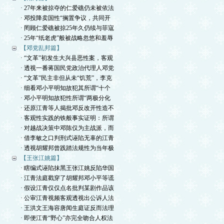
· 27年来被掠夺的仁爱礁仍未被依法
· 邓投降卖国性“搁置争议，共同开
· 罔顾仁爱礁被掠25年久仍续与菲寇
· 25年“纸老虎”般被战略忽悠和羞辱
【邓党乱邦篇】
· “文革”初发生大兴县恶性案，客观
· 透视一番蒋国民党政治代理人邓党
· “文革”民主非但从未“饥荒”，李克
· 细看邓小平明知故犯其所谓“十个
· 邓小平明知故犯性所谓“两极分化
· 还原江青等人揭批邓反改开性造不
· 客观性实践的铁般事实证明：所谓
· 对越战决策中邓陈仅为主战派，而
· 借李敏之口判刑式诬陷无辜的江青
· 透视胡耀邦曾践踏法规性为当年极
【王张江姚篇】
· 瞎编式诬陷抹黑王张江姚反陷华国
· 江青法庭戳穿了胡耀邦邓小平等谎
· 假设江青仅仅点名批判某剧作品该
· 公审江青视频客观透视出公诉人法
· 王洪文王海容唐闻生庭证反而法理
· 即便江青“野心”亦完全吻合人权法