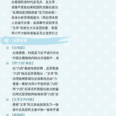
· 台蒋国民党时代反毛共、反文革，
· 袁隆平更疑似蒋统国民党极右政治
· “反腐就是清除政敌”实乃伪命题！
· 具体分析而透视题为《周总理本想
· 人在做天在看：血祸事件反陷李克
· “文革”初发生大兴县恶性案，客观
· 邓小平力挺朱老板反毛之道而行之
分类目录
【台海篇】
· 台海透视：到底是习近平或中共在
· 中国法属领海内陆台共巡航中，各
【邓“六四”暴政】
· 论“六四”暴政性瞎折腾，反而客观
· “六四”镇压反而透视出：“文革”民
· 法理政纲客观论证徐勤先抗命“六
· 透视一番那为邓小平狡辩其“六四”
· 邓“六四”后讲话所透视出政治欺骗
· 仍邓式歪理狡辩粉饰所谓“六四”后
【文革文件转载】
· 透视“文革”民主政改政策实乃一脉
· 原中共高层民主集中制一致举手通
【南海篇】