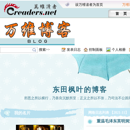
设万维读者为首页
万维
首 页
搜索>>
发表日志
控制面板
个人相册
东田枫叶的博客
邪恶之所以横行，乃善良沉默所至；正义之所以不张，乃司法不公因
网络日志列表 【2021-11】
我的名片
重温毛泽东英明洞