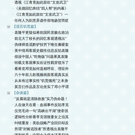
· 透视《江青竟如此鼓吹“文攻武卫”
· 《吴德回忆终结“四人帮”的内幕》
· 《江青竟如此鼓吹“文攻武卫”》一
· 任何人为刻意弄虚作假地扬贺而贬
【谎言饥荒篇】
· 袁隆平更疑似蒋统国民党极右政治
· 前北大丁校长的回忆客观透视出“
· 伪律师造谎黔驴技穷下唯生搬硬套
· 美中情局客观史载性信息反陷袁隆
· 假设中国人“吃饱饭”问题果真袁隆
· 转载文客观事实佐证性戳穿驳斥了
· 看蒋党邓党如何遥相呼应、理应外
· 六十年前儿歌视频画面客观真实反
· 从未有过事实性“饥荒饿死”之本身
· 莫言们作品及言论坐实了邓小平谓
【杂谈篇】
· “反腐就是清除政敌”实乃伪命题！
· 人在做天在看：血祸事件反陷李克
· 仅凭毛诗一句“高峡出平湖”便牵强
· 逻辑性分析看李克强致妻女之信其
· 纠错重发：美欲战略产业回归却反
· 所谓“封账诋毁者”所透视出袁隆平