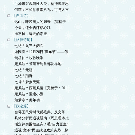
· 毛泽东客观属性人类，精神境界思
· 何谓：不如意事常八九，可与人言
【自由诗】
· 远山，呼唤离人的归来 【完稿于
· 今天，还会否怦然心跳
· 抹不掉，远去的牵挂
【格律诗词】
· 七绝 * 九三大阅兵
· 沁园春 * 12月26日“泽东节”——伟
· 鹊桥仙 * 牧歌晚唱
· 定风波 * 登顶智利首都发祥地
· 七绝 * 无题
· 七绝 * 踏野
· 七律 * 梦乡天涯
· 定风波 * 西葡风情【完稿于：201
· 定风波 * 重逢小聚
· 如梦令 * 虎年初一
【政论篇】
· 台蒋国民党时代反毛共、反文革，
· 具体分析而透视题为《周总理本想
· 韬定律突围性坐实了毛“自力更生”
· 透视“文革”民主政改政策实乃一脉