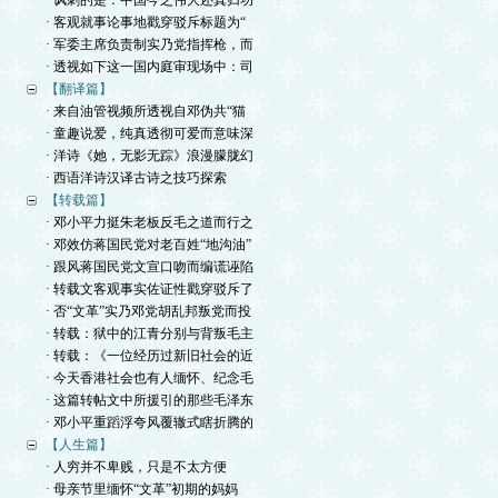
· 讽刺的是：中国今之伟大还真归功
· 客观就事论事地戳穿驳斥标题为“
· 军委主席负责制实乃党指挥枪，而
· 透视如下这一国内庭审现场中：司
【翻译篇】
· 来自油管视频所透视自邓伪共“猫
· 童趣说爱，纯真透彻可爱而意味深
· 洋诗《她，无影无踪》浪漫朦胧幻
· 西语洋诗汉译古诗之技巧探索
【转载篇】
· 邓小平力挺朱老板反毛之道而行之
· 邓效仿蒋国民党对老百姓“地沟油”
· 跟风蒋国民党文宣口吻而编谎诬陷
· 转载文客观事实佐证性戳穿驳斥了
· 否“文革”实乃邓党胡乱邦叛党而投
· 转载：狱中的江青分别与背叛毛主
· 转载：《一位经历过新旧社会的近
· 今天香港社会也有人缅怀、纪念毛
· 这篇转帖文中所援引的那些毛泽东
· 邓小平重蹈浮夸风覆辙式瞎折腾的
【人生篇】
· 人穷并不卑贱，只是不太方便
· 母亲节里缅怀“文革”初期的妈妈