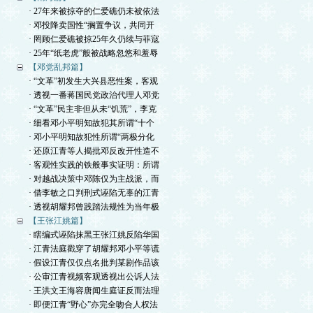
· 27年来被掠夺的仁爱礁仍未被依法
· 邓投降卖国性“搁置争议，共同开
· 罔顾仁爱礁被掠25年久仍续与菲寇
· 25年“纸老虎”般被战略忽悠和羞辱
【邓党乱邦篇】
· “文革”初发生大兴县恶性案，客观
· 透视一番蒋国民党政治代理人邓党
· “文革”民主非但从未“饥荒”，李克
· 细看邓小平明知故犯其所谓“十个
· 邓小平明知故犯性所谓“两极分化
· 还原江青等人揭批邓反改开性造不
· 客观性实践的铁般事实证明：所谓
· 对越战决策中邓陈仅为主战派，而
· 借李敏之口判刑式诬陷无辜的江青
· 透视胡耀邦曾践踏法规性为当年极
【王张江姚篇】
· 瞎编式诬陷抹黑王张江姚反陷华国
· 江青法庭戳穿了胡耀邦邓小平等谎
· 假设江青仅仅点名批判某剧作品该
· 公审江青视频客观透视出公诉人法
· 王洪文王海容唐闻生庭证反而法理
· 即便江青“野心”亦完全吻合人权法