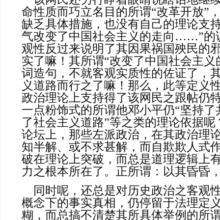
命性质而巧立名目的所谓“改革开放”，而所谓
缺乏具体措施，也没有自己的理论支
气改变了中国社会主义的走向……”的
观性反过来说明了其因果祸国殃民的
实了嘛！其所谓“改变了中国社会主义
词造句，不就客观实质性的佐证了，
义道路而行之了嘛！那么，此等定义
政治理论上支持得了该网民之跟帖仍
一点粉饰式的所谓他邓小平仍“坚持了
了社会主义道路”等之类的理论依据呢
论坛上，那些左派政治，在其政治理
知半解、或不求甚解，而自欺欺人式
破在理论上突破，而总是道理逻辑上
力之根本所在了。正所谓：以其昏昏，使人
    同时呢，还总是对历史政治之客观性法理政纲、时空
概念下的事实真相，仍停留于法理定
糊，而总搞不清楚其所具体举例的所谓