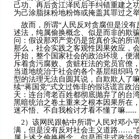
己功、再后贪江泽民后手纠错重建之
为己涂脂抹粉地粉饰或掩盖其罪过之举了..
    故而，所谓“人民反对贪腐但是没有反对共产党”的表
述法，纯属偷换概念、似是而非的欺
问：假设那邓产党仍是货真价实的所谓
那么，社会实践之客观性因果效应，
开始，整个国家社会的政治环境，便
斥着贪污腐败、贪赃枉法的党员官僚
当道地统治于社会的各个基层组织吗
型的法理无法自圆其说，自欺欺人了
续“蒋国党”式文过饰非的假话谎言政
天：连台湾老百姓都彻底抛弃了的台
黑暗统治之卷土重来之根本因果所在
迷不悟、不自我检讨才看不懂了嘛......
    2）该网民跟帖中所谓“人民对邓小平及其官僚强烈不
满，但是没有反对社会主义道路……”
属上述之偷换概念、似是而非式政治