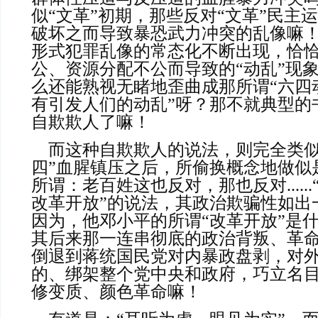
似“文革”初期，那些反对“文革”民主
破坏之而导致暴恐武力冲突的乱像嘛
形式犯罪乱像的常态化不断出现，恰
公、资源分配不公而导致的“动乱”现
么还能熟视无睹地歪曲成那所谓“六四
有引发人们的动乱”呀？那不就典型的
自欺欺人了嘛！
    而这种自欺欺人的说法，则完全类似邓小平在“六
四”血腥镇压之后，所偷换概念地做似
所谓：老百姓这也反对，那也反对.....
改革开放”的说法，其政治欺骗性如出
因为，他邓小平的所谓“改革开放”是
其后来那一连串彻底的政治背叛、革
倒退到蒋统国民党对内暴政盘剥，对
的、绑架整个党中央和政府，巧立名
修变质、颜色革命嘛！