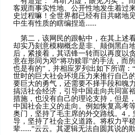
    有道是：“耳听为虚，眼见为实”。而这一切不全都是
客观而事实性地、公开性地发生着过
史过程嘛！全世界都已经有目共睹地
中生有性质的瞎编捏造......

    第二，该网民的跟帖中，在其上述看似拥毛而批邓，
却实乃刻意模糊概念是非、颠倒黑白
后，紧接着，其话锋一转而以再度以
意在形同为邓“将功赎罪”的手法，而
也是有的”，并相应罗列出如下所谓：
世时的巨大社会环境压力来推行自己
要巨大的勇气，还需要不择手段和魄力
搞活社会经济，引导中国走向共同富
措施，也没有自己的理论支持，但是
中国社会主义的走向。例如恢复高考等
奥门，坚持了毛主席的外交路线。4，
导，坚持了社会主义道路。将权力平
辈......”云云。其逻辑无法自圆其说