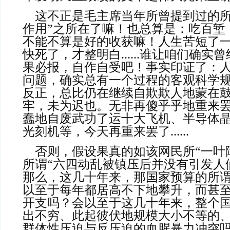
    这不正是毛主席当年所曾提到过的所谓“反面教材起了
作用”之所在了嘛！也总算是：吃百堑
不能不算是好的收获嘛！人生苦短了
快死了，才整明白......谁让咱们确
果必报，自作自受吧！事实印证了：
问题，确实总有一个过程的客观科学
反正，总比仍在继续自欺欺人地蒙在
牢，未为迟也。无非再傻乎乎地重来
蠢地自废武功了运十大飞机、半导体
光刻机等，今天再重来罢了......
    否则，假设果真的如该网民所“一叶障目不见泰山”式
所谓“六四动乱被镇压后并没有引发人
那么，这几十年来，那国家预算的所谓
以至于每年都居高不下地攀升，而甚
开支吗？会以至于这几十年来，整个
出不穷、此起彼伏地规模大小不等的
群体性压迫与反压迫的血腥暴力冲突