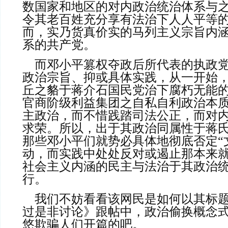
数国家和地区的对内政治统治体系与
令其老百姓充分享有法治下人人平等
而，实乃货真价实的马列主义宗旨内
系的共产党。
    而邓小平篡权夺政后所代表的执政党，无论其理论和
政治宗旨、抑或具体实践，从一开始
丘之貉于蒋介石国民党治下腐朽无能
官商阶级利益集团之自私自利政治本
主政治，而不惜践踏司法公正，而对
求荣。所以，出于其政治同属性于蒋
那些邓小平们就势必具体地彻底否定“
动，而实践中处处反对或遏止那本来
社会主义内涵的民主与法治于其政治
行。
    我们不妨看看该网民是如何以其标题为《邓小平的功
过是非讨论》跟帖中，政治偷换概念
悠欺骗人们开篇的吧。
