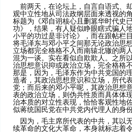
    前两天，在论坛上，自言自语式
观中立性地从司法政纲层面来透视的
标题为《邓自诩核心且删篡华时代史
功》，结果，有人疑似睁眼瞎式骗人
小平的功过是非讨论》，而在跟帖栏
将毛泽东与邓小平之间那无论政治思
立场都完全格格不入而南辕北辙的两
混为一谈。实在看似自欺欺人。之所
治思想意识抑或政治立场，完全格格
那是，因为，毛泽东作为中共党国的
造者，其政治思想意识和立场，所代
党；而后来的邓小平呢，其政治思想
表的政治立场，则伪共性质而具体体
治本质的对立性表现，恰恰客观性地
似蒋统国民党在中共党内代理人的身份。
    因为，毛主席所代表的中共，其以无产阶级专政下继
续革命的文化大革命，本身就标志着