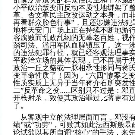
乱像泛滥成灾的群众性民主和平示威
小平政治叛变而反动本质性地绑架了
革、否文革民主政改运动之本身，而非
再看群众脸色行事”，且还涉嫌违法犯
地将天安门广场上正在持续不断地游
容腐败而乱政乱纲的无辜老百姓，视
踏司法、滥用军队血腥镇压了。这一
的违法犯罪行径，就已经客观法理事
平政治立场的具体表现，已不再属于
政治一丘之貉或一脉相承性形同与蒋
变革命性质了！因为，“六四”惨案之
性质实质上无异于当年蒋介石所突发性
二”反革命之变......区别只不过是：
开枪射杀，致使其政治罪过比蒋更有
了。
    从客观中立的法理层面而言，邓没有任何所谓的“成
绩”或“功劳”，可赎其如此法西斯般
论试欲以其所自诩“核心”的手法，来