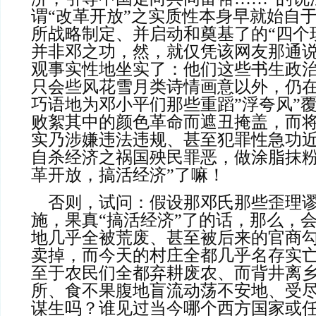
谓“改革开放”之实质性本身早就始自
所战略制定、并启动和奠基了的“四个
并非邓之功，然，就仅凭该网友那通
观事实性地坐实了：他们这些书生政
只会些风花雪月类诗情画意以外，仍
巧语地为邓小平们那些重蹈”浮夸风”
败絮其中的颜色革命而遮丑掩盖，而
实乃涉嫌违法违规、甚至犯罪性急功
自杀经济之祸国殃民罪恶，做涂脂抹粉
革开放，搞活经济”了嘛！
    否则，试问：假设那邓氏那些歪理谬论下的倒行逆
施，果真“搞活经济”了的话，那么，
地几乎全被荒废、甚至被后来的官商
卖掉，而今天的村庄全都几乎名存实
至于农民们全都弃耕废农、而背井离
所、食不果腹地盲流动荡不安地、受
谋生吗？谁见过当今哪个西方国家或