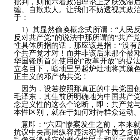
批判，则预示着政治理论上之肤浅滞
缠、自欺欺人。让我们不妨透视其政
于：
    1）其显然偷换概念式所谓：“人民反对贪腐但是没有
反对共产党”的说法中那所谓的“共产
性具体所指的话，那应该是指：“没有
个共产党才对！而并非该后来那个被
华国锋所首先使用的“改革开放”的提
立名目下，暗地里另起炉灶地将其颜
正主义的邓产伪共党！
    因为，设若按照那真正的中共党国创始人和缔造者的
毛泽东，其生前所明确地为中国共产
念定义性的这么个论断，即：共产党
本性区别，就在于如何对待群众运动
    意即：“六四”惨案发生之前，本来就纯属一场反抗性
抗议中央高层纵容违法犯罪性质之贪