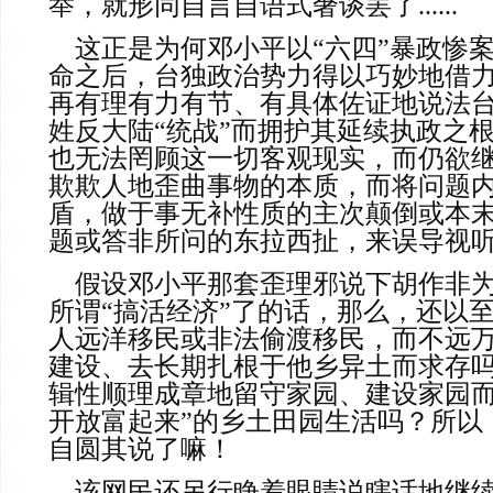
举，就形同自言自语式奢谈罢了......
    这正是为何邓小平以“六四”暴政惨案而毁共性叛变革
命之后，台独政治势力得以巧妙地借
再有理有力有节、有具体佐证地说法
姓反大陆“统战”而拥护其延续执政之
也无法罔顾这一切客观现实，而仍欲
欺欺人地歪曲事物的本质，而将问题
盾，做于事无补性质的主次颠倒或本
题或答非所问的东拉西扯，来误导视
    假设邓小平那套歪理邪说下胡作非为，果真达至其为
所谓“搞活经济”了的话，那么，还以
人远洋移民或非法偷渡移民，而不远
建设、去长期扎根于他乡异土而求存
辑性顺理成章地留守家园、建设家园而
开放富起来”的乡土田园生活吗？所以
自圆其说了嘛！
    该网民还另行睁着眼睛说瞎话地继续粉饰邓氏颜色革