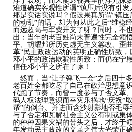
浮于表现，而未能透视其里的浮光掠
难道确实客观性所谓“镇压后没有引发
那是实话实说吗？假设果真所谓“镇压
的动乱”的话，却为何从此之后“维稳
而远超高与军费开支了呀？同时，不
出：当年的老百姓尚未普遍性完全领
平、胡耀邦所历史虚无主义篡改、歪曲
革”民主政改运动的英明正确性所致，
邓小平的政治欺骗性所致；而仍在宁
信任邓小平之所在了嘛！
    然而，当“让子弹飞一会”之后四十多年后的今天，当
老百姓全都吃尽了自己在政治思想意
代跑了节奏，而曾一度参与了否文革
码人权法理意识而幸灾乐祸地“庆祝”取
帮”的倒台、并进而含沙射影地否毛辱
与了否定和瓦解社会主义公有制或集
的种种因果灾祸的苦头之后，才终于
年发动民主政改的文革之伟大光荣正