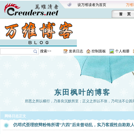
设万维读者为首页
万维
首 页
搜索>>
发表日志
控制面板
个人相册
东田枫叶的博客
邪恶之所以横行，乃善良沉默所至；正义之所以不张，乃司法不公因
网络日志正文
仍邓式歪理狡辩粉饰所谓“六四”后未曾动乱，实乃客观性自欺欺