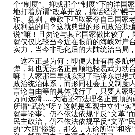
个“制度”、抑或那个“制度”下的洋国
地打着所谓“改革开放，搞活经济”幌
诈、盘剥，暴政下巧取豪夺自己国家
权利益的吗？这就典型的形同政治欺骗
说”嘛！且勿论与其它国家做比较了，
就仅仅比较当今近在眼前的海峡对岸
实力，当今非毛化后的大陆统治当局
    这不正是为何：即便大陆有再多航母或世界一流的导
弹，却也无法名正言顺地轻易武力动
嘛！人家那里早就实现了毛泽东思想
政治统治体系，而形同社会主义制度
言论自由等的具体践行了，只要人家
方向远滑......大陆还有法理名正言
所谓“武统”呀？这就是客观中立性“实
就事论事。仍不依法依规平反“文革”
民主政治，仍不依法依规平反“文革”
的“六四”惨案，那么，无论所谓“和统”