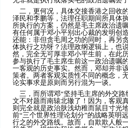
无非就是执行或落实毛的政治遗嘱罢
    二，更何况，具体交接香港之回收的时候，那也是江
泽民和李鹏等，法理任职期间所具体
所执行的方案，仍然是毛主席政治遗
有任何属于邓小平别出心裁的发明创
还能：非但贪毛周之功的同时，再另
体执行之功呀？法理政纲逻辑上，也
然，完全无可厚非邓小平生前，在此
参与执行了毛主席生前这一政治遗嘱
一客观的历史事实。然而，邓却并非
策者。两者客观实质性不同的概念，
论实事求是原则而另行混为一谈。
    三，而所谓邓“坚持毛主席的外交路线”说法，就更是
文不对题而南辕北辙了！因为，客观
则完全就是政治肤浅幼稚而鼠目寸光
前“三个世界性理论划分”的战略英明
行之的外交路线。故而，自欺欺人般