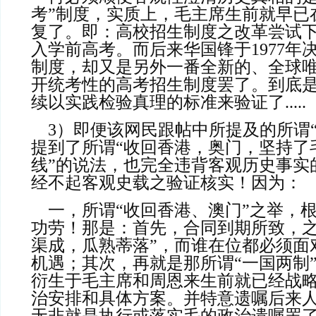
考”制度，实质上，毛主席生前就早已
复了。即：高校招生制度之改革尝试
入学前高考。而后来华国锋于1977年
制度，却又是另外一番全新的、全球
开统考性的高考招生制度罢了。到底
续以实践检验真理的标准来验证了.....
    3）即便该网民跟帖中所提及的所谓“邓小平的成绩”而
提到了所谓“收回香港，奥门，坚持了
线”的说法，也完全违背客观历史事实
经不起客观史载之验证核实！因为：
    一，所谓“收回香港、澳门”之举，根本不是他决策性
功劳！那是：首先，合同到期所致，之
渠成，瓜熟蒂落”，而谁在位都必须面
机遇；其次，再就是那所谓“一国两制
衍生于毛主席和周恩来生前就已经战
治安排和具体方案。并特意遗嘱后来