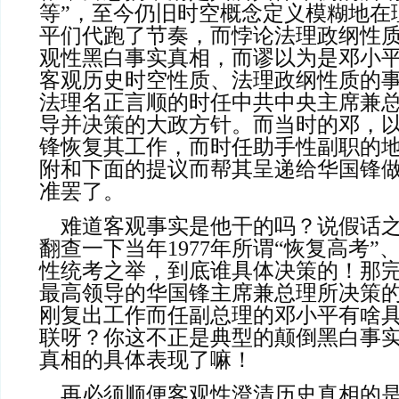
等”，至今仍旧时空概念定义模糊地在
平们代跑了节奏，而悖论法理政纲性
观性黑白事实真相，而谬以为是邓小
客观历史时空性质、法理政纲性质的
法理名正言顺的时任中共中央主席兼
导并决策的大政方针。而当时的邓，
锋恢复其工作，而时任助手性副职的
附和下面的提议而帮其呈递给华国锋
准罢了。
    难道客观事实是他干的吗？说假话之前，也不好好地
翻查一下当年1977年所谓“恢复高考”
性统考之举，到底谁具体决策的！那
最高领导的华国锋主席兼总理所决策
刚复出工作而任副总理的邓小平有啥
联呀？你这不正是典型的颠倒黑白事
真相的具体表现了嘛！
    再必须顺便客观性澄清历史真相的是：所谓“恢复高