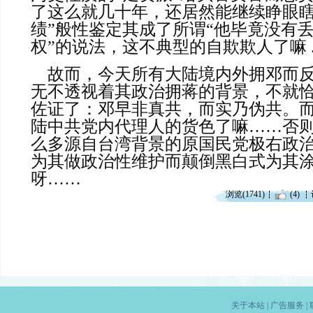
了这么就几十年，还居然能继续睁眼瞎
绩”般性鉴定其成了所谓“他毕竟没有
权”的说法，这不典型的自欺欺人了嘛 ....
    故而，今天所有大陆境内外拥邓
无不透视着其政治拥蒋的背景，不就
佐证了：邓早非真共，而实乃伪共。
陆中共党内代理人的货色了嘛……否
么多源自台湾背景的原国民党极右政
为其做政治性维护而颠倒黑白式为其
呀……
浏览(1741)
(4)
关于本站
|
广告服务
|