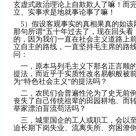
玄虚式政治理论上自欺欺人了嘛！而
立、实事求是地就事论事了嘛！
    5）假设客观事实的真相果真的如
那句所谓“五十年过去了，现在回头看
的，因为我们一直在社会主义道路上
立自主的路线，一直坚持毛主席的路线
问：
    一，原本马列毛主义下那名正言顺的“社会主义”制度
提法，而近乎于实质性改名易帜般被
为“特色社会主义”的提法吗？
    二，农民们会普遍性沦为了史无前例的“三农问题”而
丧失了自己传统祖辈的田园耕地、而转
举家漂泊盲流苟活吗？
    三，城里国企的工人或职工，会以至于年纪轻轻便被
迫长期下岗失业、流离失所、穷困潦