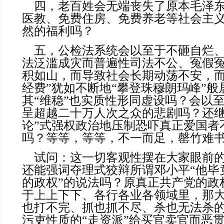
    四，老百姓会无端丧失了原本毛泽东时代的那些免费
医教、免费住房、免费养老等社会主
然的福利吗？
    五，公检法系统会以至于不砸自烂、自倒般，贪赃枉
法泛滥成灾而普遍性司法不公、冤假
积如山，而导致社会长期动荡不安，而
经费”犹如不断地“攀登珠穆朗玛峰”
其“维稳”也实质性形同虚设吗？会以
呈超越二十万人次之众的悲剧吗？还继
论”式强权政治地压制恐吓真正爱国者
吗？等等，等等，不一而足，罄竹难
    试问：这一切客观性摆在大家眼
还能强词夺理式狡辩所谓邓小平“他毕
的政权”的说法吗？原真正共产党的政
于上上下下、各行各业各领域里，那
也打不完、抓也抓不尽、杀也无法杀
污吏性质的“走资派”给买官卖官而恶