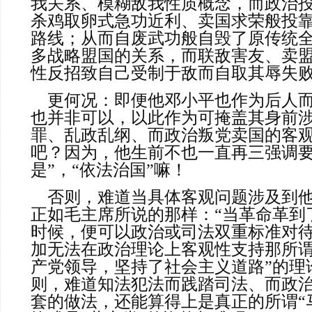
我关系、模糊敌我性质概念，而政治
杀鸡取卵式急功近利、卖国求荣般投
路线；从而自废武功般自毁了原传统
多战略盟国的关系，而联敌害友、卖
性反招致自己受制于敌而自取其辱失
    更何况：即便他邓小平也作为后人而曾参与其中，却
也并非可以，以此作为可掩盖其身前
罪、乱政乱纲、而政治叛党卖国的客
吧？因为，他生前不也一直再三强调要
是”，“依法治国”嘛！
    否则，难道当具体客观问题涉及到他了的时候，抑或
正如毛主席所说的那样：“当革命革到
时候，便可以政治或司法双重标准对
加无法在政治理论上客观性支持那所谓
产党领导，坚持了社会主义道路”的理
则，难道知法犯法而践踏司法、而政
套的做法，还能算得上是真正的所谓“