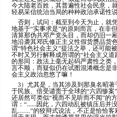
今大陆老百姓，其普遍性社会民意，
轻易采信统治当局的种种政治承诺性
    否则，试问：截至到今天为止，就凭客观性就事论事
地基于“实事求是”的原则而言，在非
清算那伪共邓产党头目，而却仍旧一
地沿袭其邓氏修正主义性假货赝品货
谓“特色社会主义”提法之举，还可能
不时又另行解释成所谓的“社会主义道
的形同：政法上毫无起码严肃性之类
言不顺，而疑似仍在试图混淆概念是
会主义政治忽悠了嘛！
    3）尤其是，当其涉及到那臭名昭著于历史、痛心疾首
于民族、倍受谴责于全球的“六四惨案
还居然可类似“视而不见听而不闻”的
谓：“......因此，六四动乱被镇压后
乱……”的狡辩式说法，不正是恰恰客