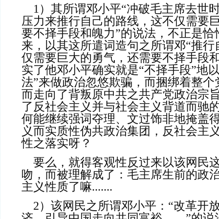
    1）其所谓邓小平“冲破毛主席去世时的巨大社会环境
压力来推行自己的路线，这不仅需要
要不择手段和魄力”的说法，不正是恰
来，以其这所遣词造句之所谓邓“推行
仅需要巨大的勇气，还需要不择手段和
实了他邓小平确实就是“不择手段”地以
法”来做政治忽悠欺骗，而捆绑着整个
而走向了背叛原中共之共产党政治宗
了反社会主义并与社会主义背道而驰
何能继续强词夺理、文过饰非地掩盖
义而实质性伪共政治集团，反社会主
性之落实呀？
    要么，就得客观性反过来以该网民这一遣词造句的口
吻，而被理解成了：毛主席生前的政
主义性质了嘛.......
    2）该网民之所谓邓小平：“改革开放，搞活社会经
济，引导中国走向共同富裕……”的说