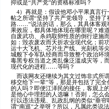
抑或是“共产党”的资格标准吗？
    4）再就是：假设他邓小平果真言行一致地该网民所跟
帖之所谓“坚持了共产党领导，坚持了
路……”说法的话，那么，其具体客观
果效应，都具体地体现在哪里呢？难
自废武功、杀鸡取卵性质的倒行逆施
如：毁农废农而夭折农业现代化；前
运十大飞机、芯片生产线、光刻机等
城般下令军队经商而导致整个政治环
毒黑专权当道之类乱像泛滥成灾等，
现代化的进程……等吗？
    而该网友还继续为其文过饰非式所
移交给下一辈”等，那是并包括了完全
的人吗？即便江泽民的接任，客观上
是他心中理想的人选嘛！否则，怎么
行以违法违规、乱政乱纲的类似“垂帘
谓“南巡”之举呀？所以，凡属此类说