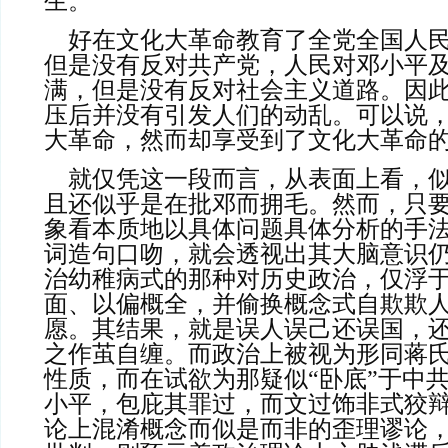
生。
    好在文化大革命教育了全党全国人民，人民反对贪腐
但是没有反对共产党，人民对邓小平
满，但是没有反对社会主义道路。因
压后并没有引发人们的动乱。可以说
大革命，然而却享受到了文化大革命的红利....
    就仅凭这一段而言，从表面上看，似乎没啥大毛病，
且还似乎是在批邓而拥毛。然而，只
象看本质地以具体问题具体分析的手
词造句口吻，就会透视出其大脑意识
治幼稚病式的那种对历史政治，仅浮
面、以偏概全，并偷换概念式自欺欺
愿。其结果，就是误人误己还误国，
之作茧自缠。而政治上被视为形同蒋
性质，而在试欲为那疑似“卧底”于中
小平，包庇其罪过，而文过饰非式狡辩掩护
论上混淆概念而似是而非的歪理谬论