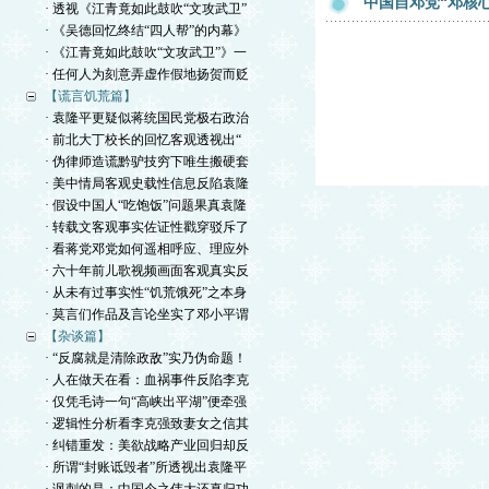
中国自邓党“邓核
· 透视《江青竟如此鼓吹“文攻武卫”
· 《吴德回忆终结“四人帮”的内幕》
· 《江青竟如此鼓吹“文攻武卫”》一
· 任何人为刻意弄虚作假地扬贺而贬
【谎言饥荒篇】
· 袁隆平更疑似蒋统国民党极右政治
· 前北大丁校长的回忆客观透视出“
· 伪律师造谎黔驴技穷下唯生搬硬套
· 美中情局客观史载性信息反陷袁隆
· 假设中国人“吃饱饭”问题果真袁隆
· 转载文客观事实佐证性戳穿驳斥了
· 看蒋党邓党如何遥相呼应、理应外
· 六十年前儿歌视频画面客观真实反
· 从未有过事实性“饥荒饿死”之本身
· 莫言们作品及言论坐实了邓小平谓
【杂谈篇】
· “反腐就是清除政敌”实乃伪命题！
· 人在做天在看：血祸事件反陷李克
· 仅凭毛诗一句“高峡出平湖”便牵强
· 逻辑性分析看李克强致妻女之信其
· 纠错重发：美欲战略产业回归却反
· 所谓“封账诋毁者”所透视出袁隆平