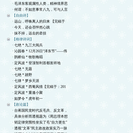
· 毛泽东客观属性人类，精神境界思
· 何谓：不如意事常八九，可与人言
【自由诗】
· 远山，呼唤离人的归来 【完稿于
· 今天，还会否怦然心跳
· 抹不掉，远去的牵挂
【格律诗词】
· 七绝 * 九三大阅兵
· 沁园春 * 12月26日“泽东节”——伟
· 鹊桥仙 * 牧歌晚唱
· 定风波 * 登顶智利首都发祥地
· 七绝 * 无题
· 七绝 * 踏野
· 七律 * 梦乡天涯
· 定风波 * 西葡风情【完稿于：201
· 定风波 * 重逢小聚
· 如梦令 * 虎年初一
【政论篇】
· 台蒋国民党时代反毛共、反文革，
· 具体分析而透视题为《周总理本想
· 韬定律突围性坐实了毛“自力更生”
· 透视“文革”民主政改政策实乃一脉