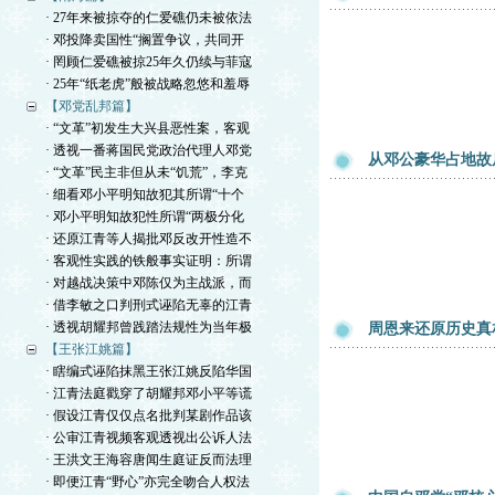
· 27年来被掠夺的仁爱礁仍未被依法
· 邓投降卖国性“搁置争议，共同开
· 罔顾仁爱礁被掠25年久仍续与菲寇
· 25年“纸老虎”般被战略忽悠和羞辱
【邓党乱邦篇】
· “文革”初发生大兴县恶性案，客观
· 透视一番蒋国民党政治代理人邓党
从邓公豪华占地故
· “文革”民主非但从未“饥荒”，李克
· 细看邓小平明知故犯其所谓“十个
· 邓小平明知故犯性所谓“两极分化
· 还原江青等人揭批邓反改开性造不
· 客观性实践的铁般事实证明：所谓
· 对越战决策中邓陈仅为主战派，而
· 借李敏之口判刑式诬陷无辜的江青
· 透视胡耀邦曾践踏法规性为当年极
周恩来还原历史真
【王张江姚篇】
· 瞎编式诬陷抹黑王张江姚反陷华国
· 江青法庭戳穿了胡耀邦邓小平等谎
· 假设江青仅仅点名批判某剧作品该
· 公审江青视频客观透视出公诉人法
· 王洪文王海容唐闻生庭证反而法理
· 即便江青“野心”亦完全吻合人权法