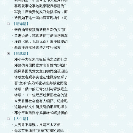
· 讽刺的是：中国今之伟大还真归功
· 客观就事论事地戳穿驳斥标题为“
· 军委主席负责制实乃党指挥枪，而
· 透视如下这一国内庭审现场中：司
【翻译篇】
· 来自油管视频所透视自邓伪共“猫
· 童趣说爱，纯真透彻可爱而意味深
· 洋诗《她，无影无踪》浪漫朦胧幻
· 西语洋诗汉译古诗之技巧探索
【转载篇】
· 邓小平力挺朱老板反毛之道而行之
· 邓效仿蒋国民党对老百姓“地沟油”
· 跟风蒋国民党文宣口吻而编谎诬陷
· 转载文客观事实佐证性戳穿驳斥了
· 否“文革”实乃邓党胡乱邦叛党而投
· 转载：狱中的江青分别与背叛毛主
· 转载：《一位经历过新旧社会的近
· 今天香港社会也有人缅怀、纪念毛
· 这篇转帖文中所援引的那些毛泽东
· 邓小平重蹈浮夸风覆辙式瞎折腾的
【人生篇】
· 人穷并不卑贱，只是不太方便
· 母亲节里缅怀“文革”初期的妈妈