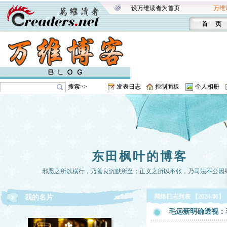
设万维读者为首页
万维
首 页
搜索>>
发表日志
控制面板
个人相册
东田枫叶的博客
邪恶之所以横行，乃善良沉默所至；正义之所以不张，乃司法不公因
网络日志列表 【2024-06】
我的名片
毛远新明确透视：