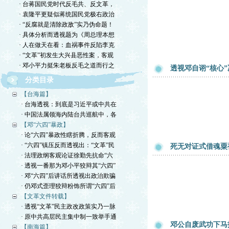
· 台蒋国民党时代反毛共、反文革，
· 袁隆平更疑似蒋统国民党极右政治
· “反腐就是清除政敌”实乃伪命题！
· 具体分析而透视题为《周总理本想
· 人在做天在看：血祸事件反陷李克
· “文革”初发生大兴县恶性案，客观
· 邓小平力挺朱老板反毛之道而行之
透视邓自诩“核心
分类目录
【台海篇】
· 台海透视：到底是习近平或中共在
· 中国法属领海内陆台共巡航中，各
【邓“六四”暴政】
· 论“六四”暴政性瞎折腾，反而客观
· “六四”镇压反而透视出：“文革”民
死无对证式借魂粟
· 法理政纲客观论证徐勤先抗命“六
· 透视一番那为邓小平狡辩其“六四”
· 邓“六四”后讲话所透视出政治欺骗
· 仍邓式歪理狡辩粉饰所谓“六四”后
【文革文件转载】
· 透视“文革”民主政改政策实乃一脉
· 原中共高层民主集中制一致举手通
邓公自废武功下马
【南海篇】