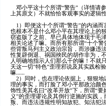
邓小平这十个所谓“警告”（详情请
上其原文）不就恰恰客观事实的逻辑
1）即便这十个所谓“警告”的内涵而
也根本不是什么邓小平在其理论上的
窃盗版了之前、早已具体地体现于毛
相关论述了嘛。而所有那所谓“十个警
些背叛马列主义政治宗旨，而涉嫌违
性复辟倒退、祸国殃民的胡作非为，
人明确地指示人们那么干的嘛！不就
天这一切"特色”歪理邪说及其实践检
嘛......
2）同时，也在理论依据上，狠狠地
理的事实，而打脸了邓小平那政治颜
饰性美其名曰“改革开放”下，所谓“
义”的歪理谬论及其倒行逆施的实践，
叛、而违法违规性明知故犯、知法犯