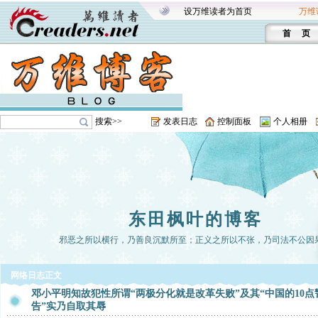
设万维读者为首页
万维
首 页
搜索>>
发表日志
控制面板
个人相册
东田枫叶的博客
邪恶之所以横行，乃善良沉默所至；正义之所以不张，乃司法不公因
网络日志正文
邓小平明知故犯性所谓“两极分化就是改革失败”及其“中国的10点
告”实乃自取其辱