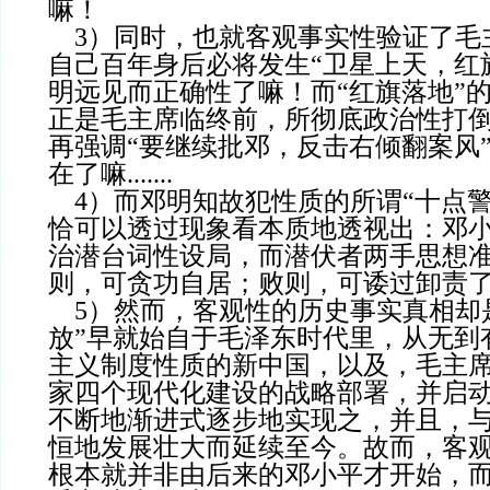
嘛！
3）同时，也就客观事实性验证了毛
自己百年身后必将发生“卫星上天，红
明远见而正确性了嘛！而“红旗落地”
正是毛主席临终前，所彻底政治性打
再强调“要继续批邓，反击右倾翻案风
在了嘛.......
4）而邓明知故犯性质的所谓“十点警
恰可以透过现象看本质地透视出：邓
治潜台词性设局，而潜伏者两手思想
则，可贪功自居；败则，可诿过卸责了嘛..
5）然而，客观性的历史事实真相却
放”早就始自于毛泽东时代里，从无到
主义制度性质的新中国，以及，毛主
家四个现代化建设的战略部署，并启
不断地渐进式逐步地实现之，并且，
恒地发展壮大而延续至今。故而，客
根本就并非由后来的邓小平才开始，