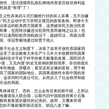
政性，违法违规而乱政乱纲地伤害老百姓切身利益
然就是“有理”了！
主义性具体武斗式打砸抢行径的坏人坏事，无不涉嫌
革”民主运动中官方所明文规范的政策条例。即便今天
治发达的欧美西方国家里，这类破坏民主政治性质
和事，也照样涉嫌违法犯罪性质而被绳之以法！也
可以滥用职权而强权政治下，践踏司法，而政治黑
假、张冠李戴地诿过卸责于他人
基于社会主义制度下，决策了改革开放性质国家四
达至了农业粮食大米生产十几年大丰收辉煌性因果
端科技水平处于科学的春天般蓬勃发展，国民经济
外债，又无内债”的史无前例的辉煌境界。非但彻底长
本吃饱饭、穿暖衣；甚至还有足够的富裕，用于粮
高了国家的国际地位。其因果成效性令新中国的发
，远非同时代港台可比。从而步入了社会秩序和政
乐业的局面。
具体体现了。否则，怎么会有后来的新中国，之所以
地邀请加入联合国，以取代旧中国前政府蒋介石集
都有着客观史载性的记录的。故而，又哪来所谓
典型的不懂装懂而假话谎言、胡说八道了嘛。