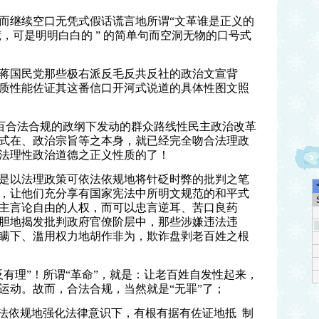
而继续空口无凭式假话谎言地所谓“文革谁是正义的
荒，可是明明白白的 ” 的简单句而空洞无物的口号式
蒋国民党那些极右派反毛反共反社的政治文宣背
质性能佐证其这番信口开河式说道的具体性图文照
百合法合规的政纲下发动的群众路线性民主政治改革
式在、政治宗旨等之本身，就已经完全吻合法理政
法理性政治道德之正义性质的了！
是以法理政策可依法依规地将针砭时弊的批判之笔
，让他们充分享有国家宪法中所明文规范的和平式
主言论自由的人权，而可以忠言逆耳、苦口良药
胆地揭发批判政府官僚阶层中，那些涉嫌违法违
瞒下、滥用权力地胡作非为，欺诈盘剥老百姓之根
有理”！所谓“革命”，就是：让老百姓自发性起来，
运动。故而，合法合规，当然就是“无罪”了；
法依规地强化法律意识下，有根有据有佐证地抵 制