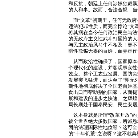
和反抗，朝廷上任何涉嫌独裁暴
的人和事。故而，合法合规，当
而“文革”初期里，任何无政府
违法犯罪性质，而完全悖论“文
将其搁在当今任何政治民主与法
的无政府主义性武斗打砸抢的人
与民主政治风马牛不相及！更不
暗性欺骗无辜的百姓，而弄虚作
从而政治性确保了，国家原本
个现代化的建设，并客观事实性
效应。整个工农业发展、国防尖
发展突飞猛进，而达至了“即无
期性地彻底解决了全国老百姓基
食出口而帮助别的国家，从而提
展和建设的进步之快速、之辉煌
局长期处于国泰民安、民生安居
这本身就是所谓“改革开放”的
被全世界绝大多数国家，所诚恳
团的法理国际性地位呀？这可全
的“十年饥荒”之说呀？这不就