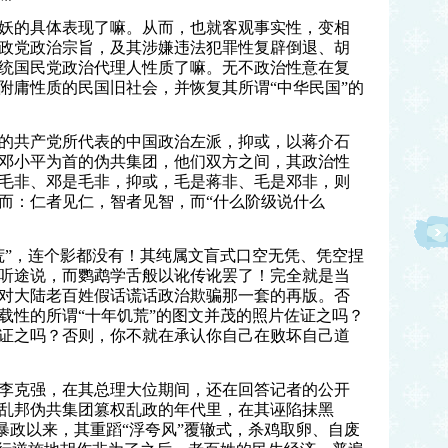
妖的具体表现了嘛。从而，也就客观事实性，变相
政党政治宗旨，及其涉嫌违法犯罪性复辟倒退、胡
统国民党政治代理人性质了嘛。无不政治性意在复
附庸性质的民国旧社会，并恢复其所谓“中华民国”的
的共产党所代表的中国政治左派，抑或，以蒋介石
邓小平为首的伪共集团，他们双方之间，其政治性
毛非、邓是毛非，抑或，毛是蒋非、毛是邓非，则
而：仁者见仁，智者见智，而“什么阶级说什么
”，连个影都没有！其纯属文盲式口空无凭、凭空捏
听途说，而鹦鹉学舌般以讹传讹罢了！完全就是当
对大陆老百姓假话谎话政治欺骗那一套的再版。否
载性的所谓“十年饥荒”的图文并茂的照片佐证之吗？
证之吗？否则，你不就在承认你自己在败坏自己道
李克强，在其总理大位期间，还在回答记者的公开
乱邦伪共集团篡权乱政的年代里，在其诬陷抹黑
”暴政以来，其重蹈“浮夸风”覆辙式，杀鸡取卵、自废