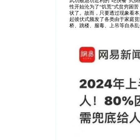
武功般急功近利的“吃快餐”式
性开始沦为了“饥荒”式贫穷困苦
状了。故而，只要透过现象看本
起彼伏式频发了各类由于家庭贫
桥、跳楼、服毒、上吊等自杀乱