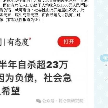
倒行逆施地胡作非为了之后，老百姓的民生经济，普遍
，而仍有六亿人口仍处于人均收入仅1000元人民币惨
质的话，就可看出：社会性由此开始层出不穷、此
困无奈、谋生苟活无望，而自寻短见：跳
河、跳
像（有客观性报道为证）；