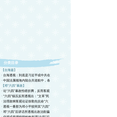
分类目录
【台海篇】
· 台海透视：到底是习近平或中共在
· 中国法属领海内陆台共巡航中，各
【邓“六四”暴政】
· 论“六四”暴政性瞎折腾，反而客观
· “六四”镇压反而透视出：“文革”民
· 法理政纲客观论证徐勤先抗命“六
· 透视一番那为邓小平狡辩其“六四”
· 邓“六四”后讲话所透视出政治欺骗