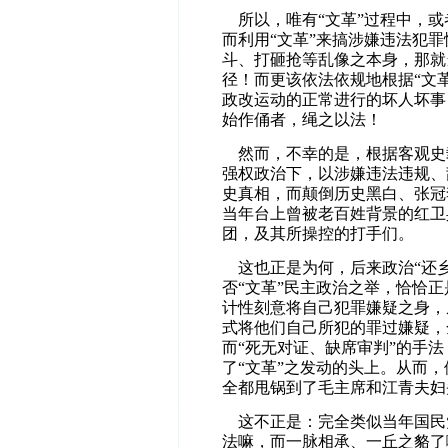
所以，唯有“文革”过程中，或
而利用“文革”来搞涉嫌违法犯
斗、打砸抢等乱像之本身，那就
径！而更该依法依规地根据“文革
政改运动的正常进行的坏人坏事
始作俑者，绳之以法！
然而，不幸的是，根据客观史
强权政治下，以涉嫌违法违规、
史真相，而颠倒历史黑白、张冠
当年台上曾被老百姓背景的红卫
团，及其所操控的打手们。
这也正是为何，后来政治“还乡
否“文革”民主政治之举，恰恰正
计性刻意将自己犯罪嫌疑之身，
式将他们自己所犯的罪过嫌疑，
而“死无对证、缺席审判”的手
了“文革”之发动的头上。从而，
全都甩锅到了毛主席和江青夫妇头上.
这不正是：完全类似当年国民
法嘛，而一脉相承、一丘之貉了