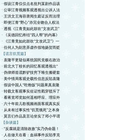
· 假设江青仅仅点名批判某剧作品该
· 公审江青视频客观透视出公诉人法
· 王洪文王海容唐闻生庭证反而法理
· 即便江青“野心”亦完全吻合人权法
· 透视《江青竟如此鼓吹“文攻武卫”
· 《吴德回忆终结“四人帮”的内幕》
· 《江青竟如此鼓吹“文攻武卫”》一
· 任何人为刻意弄虚作假地扬贺而贬
【谎言饥荒篇】
· 袁隆平更疑似蒋统国民党极右政治
· 前北大丁校长的回忆客观透视出“
· 伪律师造谎黔驴技穷下唯生搬硬套
· 美中情局客观史载性信息反陷袁隆
· 假设中国人“吃饱饭”问题果真袁隆
· 转载文客观事实佐证性戳穿驳斥了
· 看蒋党邓党如何遥相呼应、理应外
· 六十年前儿歌视频画面客观真实反
· 从未有过事实性“饥荒饿死”之本身
· 莫言们作品及言论坐实了邓小平谓
【杂谈篇】
· “反腐就是清除政敌”实乃伪命题！
· 人在做天在看：血祸事件反陷李克