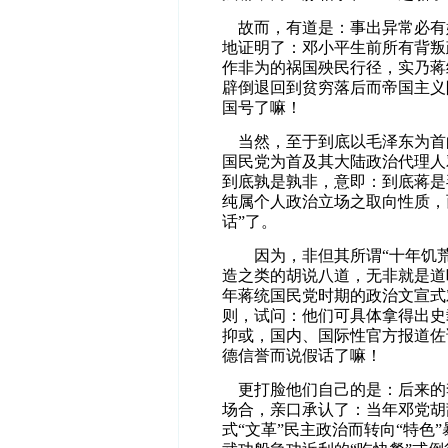
故而，有道是：事出异常必有
地证明了：邓小平生前所有背叛
作非为的祸国殃民行径，实乃蒋
辟倒退回到贫穷落后而帝国主义
国号了嘛！
当然，至于到底以毛泽东为首
国民党为首及其大陆政治代理人
到底孰是孰非，意即：到底蒋是
纯属个人政治立场之取向性质，
话”了。
因为，非但其所谓“十年饥荒
造之类的胡说八道，无非就是道
年蒋统国民党时期的政治文宣式
则，试问：他们可具体拿得出史
抑或，国内、国际性官方报道佐
德信誉而说假话了嘛！
更打脸他们自己的是：后来的
场合，亲口承认了：当年邓党胡
式“文革”民主政治而转向“特色