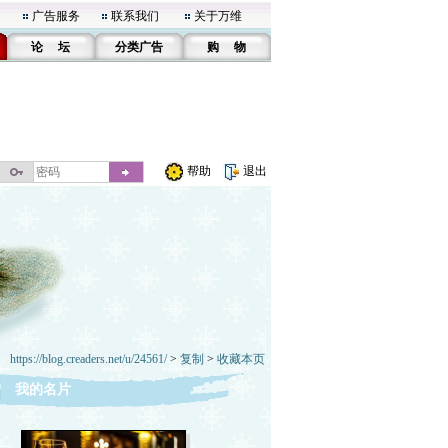
广告服务
联系我们
关于万维
论 坛
分类广告
购 物
帮助
退出
https://blog.creaders.net/u/24561/
>
复制
>
收藏本页
我的名片