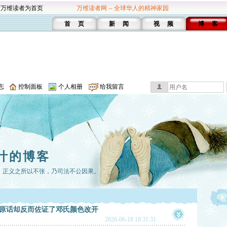
设万维读者为首页
万维读者网 -- 全球华人的精神家园
首 页
新 闻
视 频
博 客
志
控制面板
个人相册
给我留言
叶的博客
；正义之所以不张，乃司法不公因果。
强原话却反而佐证了邓氏颜色改开
2026-06-18 18:31:31