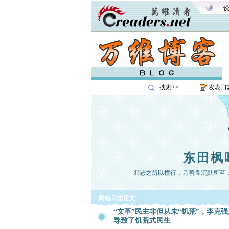
搜索>>
发表日
东田枫
邪恶之所以横行，乃善良沉默所至
网络日志正文
“文革”民主非但从未“饥荒”，李克
导致了饥荒式民生