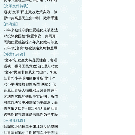
· 仍邓式歪理狡辩粉饰所谓“六四”后
【文革文件转载】
· 透视“文革”民主政改政策实乃一脉
· 原中共高层民主集中制一致举手通
【南海篇】
· 27年来被掠夺的仁爱礁仍未被依法
· 邓投降卖国性“搁置争议，共同开
· 罔顾仁爱礁被掠25年久仍续与菲寇
· 25年“纸老虎”般被战略忽悠和羞辱
【邓党乱邦篇】
· “文革”初发生大兴县恶性案，客观
· 透视一番蒋国民党政治代理人邓党
· “文革”民主非但从未“饥荒”，李克
· 细看邓小平明知故犯其所谓“十个
· 邓小平明知故犯性所谓“两极分化
· 还原江青等人揭批邓反改开性造不
· 客观性实践的铁般事实证明：所谓
· 对越战决策中邓陈仅为主战派，而
· 借李敏之口判刑式诬陷无辜的江青
· 透视胡耀邦曾践踏法规性为当年极
【王张江姚篇】
· 瞎编式诬陷抹黑王张江姚反陷华国
· 江青法庭戳穿了胡耀邦邓小平等谎