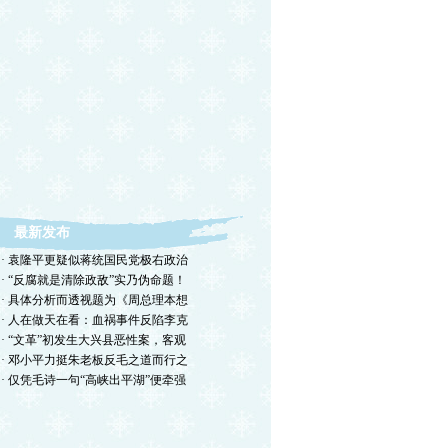
最新发布
· 袁隆平更疑似蒋统国民党极右政治
· “反腐就是清除政敌”实乃伪命题！
· 具体分析而透视题为《周总理本想
· 人在做天在看：血祸事件反陷李克
· “文革”初发生大兴县恶性案，客观
· 邓小平力挺朱老板反毛之道而行之
· 仅凭毛诗一句“高峡出平湖”便牵强