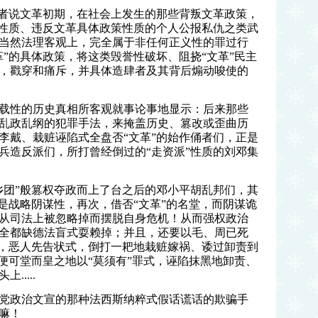
者说文革初期，在社会上发生的那些背叛文革政策，
罪性质、违反文革具体政策性质的个人公报私仇之类武
当然法理客观上，完全属于非任何正义性的罪过行
”的具体政策，将这类毁誉性破坏、阻挠“文革”民主
，戳穿和痛斥，并具体造肆者及其背后煽动唆使的
载性的历史真相所客观就事论事地显示：后来那些
乱政乱纲的犯罪手法，来掩盖历史、篡改或歪曲历
李戴、栽赃诬陷式全盘否“文革”的始作俑者们，正是
兵造反派们，所打曾经倒过的“走资派”性质的刘邓集
团”般篡权夺政而上了台之后的邓小平胡乱邦们，其
是战略阴谋性，再次，借否“文革”的名堂，而阴谋诡
从司法上被忽略掉而摆脱自身危机！从而强权政治
全都缺德法盲式耍赖掉；并且，还要以毛、周已死
法，恶人先告状式，倒打一耙地栽赃嫁祸、诿过卸责到
便可堂而皇之地以“莫须有”罪式，诬陷抹黑地卸责、
....
党政治文宣的那种法西斯纳粹式假话谎话的欺骗手
嘛！