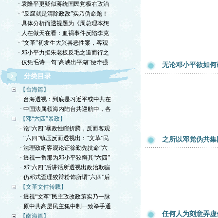
· 袁隆平更疑似蒋统国民党极右政治
· “反腐就是清除政敌”实乃伪命题！
· 具体分析而透视题为《周总理本想
· 人在做天在看：血祸事件反陷李克
· “文革”初发生大兴县恶性案，客观
· 邓小平力挺朱老板反毛之道而行之
· 仅凭毛诗一句“高峡出平湖”便牵强
无论邓小平欲如何
分类目录
【台海篇】
· 台海透视：到底是习近平或中共在
· 中国法属领海内陆台共巡航中，各
【邓“六四”暴政】
· 论“六四”暴政性瞎折腾，反而客观
· “六四”镇压反而透视出：“文革”民
之所以邓党伪共集
· 法理政纲客观论证徐勤先抗命“六
· 透视一番那为邓小平狡辩其“六四”
· 邓“六四”后讲话所透视出政治欺骗
· 仍邓式歪理狡辩粉饰所谓“六四”后
【文革文件转载】
· 透视“文革”民主政改政策实乃一脉
· 原中共高层民主集中制一致举手通
任何人为刻意弄虚
【南海篇】