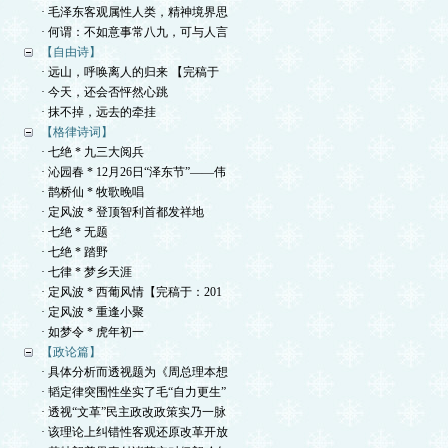
· 毛泽东客观属性人类，精神境界思
· 何谓：不如意事常八九，可与人言
【自由诗】
· 远山，呼唤离人的归来 【完稿于
· 今天，还会否怦然心跳
· 抹不掉，远去的牵挂
【格律诗词】
· 七绝 * 九三大阅兵
· 沁园春 * 12月26日“泽东节”——伟
· 鹊桥仙 * 牧歌晚唱
· 定风波 * 登顶智利首都发祥地
· 七绝 * 无题
· 七绝 * 踏野
· 七律 * 梦乡天涯
· 定风波 * 西葡风情【完稿于：201
· 定风波 * 重逢小聚
· 如梦令 * 虎年初一
【政论篇】
· 具体分析而透视题为《周总理本想
· 韬定律突围性坐实了毛“自力更生”
· 透视“文革”民主政改政策实乃一脉
· 该理论上纠错性客观还原改革开放