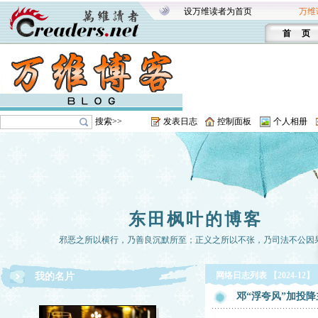
设万维读者为首页
万维
首 页
搜索>>
发表日志
控制面板
个人相册
东田枫叶的博客
邪恶之所以横行，乃善良沉默所至；正义之所以不张，乃司法不公因
网络日志列表 【2024-12】
我的名片
邓“浮夸风”加投