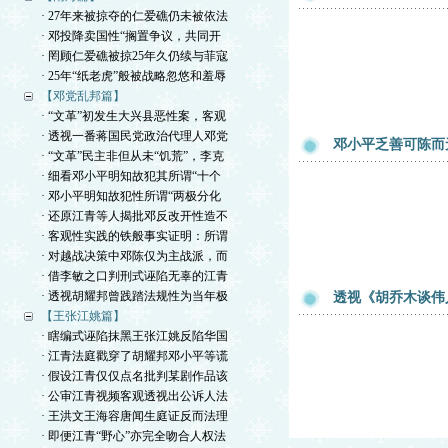
· 27年来被掠夺的仁爱礁仍未被依法
· 邓投降卖国性“搁置争议，共同开
· 罔顾仁爱礁被掠25年久仍续与菲寇
· 25年“纸老虎”般被战略忽悠和羞辱
【邓党乱邦篇】
· “文革”初发生大兴县恶性案，客观
· 透视一番蒋国民党政治代理人邓党
邓小平乏善可陈而
· “文革”民主非但从未“饥荒”，李克
· 细看邓小平明知故犯其所谓“十个
· 邓小平明知故犯性所谓“两极分化
· 还原江青等人揭批邓反改开性造不
· 客观性实践的铁般事实证明：所谓
· 对越战决策中邓陈仅为主战派，而
· 借李敏之口判刑式诬陷无辜的江青
· 透视胡耀邦曾践踏法规性为当年极
透视《胡乔木谈伟
【王张江姚篇】
· 瞎编式诬陷抹黑王张江姚反陷华国
· 江青法庭戳穿了胡耀邦邓小平等谎
· 假设江青仅仅点名批判某剧作品该
· 公审江青视频客观透视出公诉人法
· 王洪文王海容唐闻生庭证反而法理
· 即便江青“野心”亦完全吻合人权法