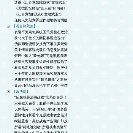
· 透视《江青竟如此鼓吹“文攻武卫”
· 《吴德回忆终结“四人帮”的内幕》
· 《江青竟如此鼓吹“文攻武卫”》一
· 任何人为刻意弄虚作假地扬贺而贬
【谎言饥荒篇】
· 袁隆平更疑似蒋统国民党极右政治
· 前北大丁校长的回忆客观透视出“
· 伪律师造谎黔驴技穷下唯生搬硬套
· 美中情局客观史载性信息反陷袁隆
· 假设中国人“吃饱饭”问题果真袁隆
· 转载文客观事实佐证性戳穿驳斥了
· 看蒋党邓党如何遥相呼应、理应外
· 六十年前儿歌视频画面客观真实反
· 从未有过事实性“饥荒饿死”之本身
· 莫言们作品及言论坐实了邓小平谓
【杂谈篇】
· “反腐就是清除政敌”实乃伪命题！
· 人在做天在看：血祸事件反陷李克
· 仅凭毛诗一句“高峡出平湖”便牵强
· 逻辑性分析看李克强致妻女之信其
· 纠错重发：美欲战略产业回归却反
· 所谓“封账诋毁者”所透视出袁隆平