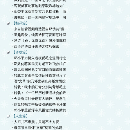
· 讽刺的是：中国今之伟大还真归功
· 客观就事论事地戳穿驳斥标题为“
· 军委主席负责制实乃党指挥枪，而
· 透视如下这一国内庭审现场中：司
【翻译篇】
· 来自油管视频所透视自邓伪共“猫
· 童趣说爱，纯真透彻可爱而意味深
· 洋诗《她，无影无踪》浪漫朦胧幻
· 西语洋诗汉译古诗之技巧探索
【转载篇】
· 邓小平力挺朱老板反毛之道而行之
· 邓效仿蒋国民党对老百姓“地沟油”
· 跟风蒋国民党文宣口吻而编谎诬陷
· 转载文客观事实佐证性戳穿驳斥了
· 否“文革”实乃邓党胡乱邦叛党而投
· 转载：狱中的江青分别与背叛毛主
· 转载：《一位经历过新旧社会的近
· 今天香港社会也有人缅怀、纪念毛
· 这篇转帖文中所援引的那些毛泽东
· 邓小平重蹈浮夸风覆辙式瞎折腾的
【人生篇】
· 人穷并不卑贱，只是不太方便
· 母亲节里缅怀“文革”初期的妈妈