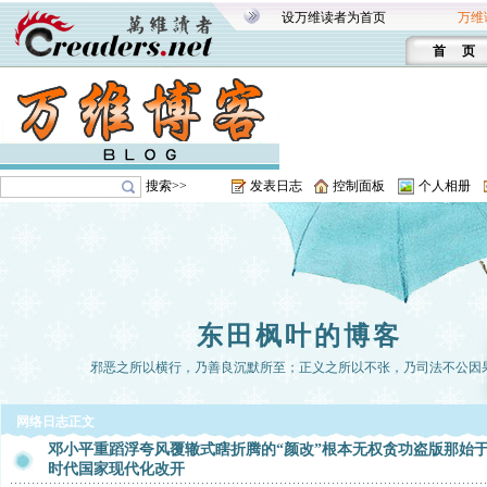
设万维读者为首页
万维
首 页
搜索>>
发表日志
控制面板
个人相册
东田枫叶的博客
邪恶之所以横行，乃善良沉默所至；正义之所以不张，乃司法不公因
网络日志正文
邓小平重蹈浮夸风覆辙式瞎折腾的“颜改”根本无权贪功盗版那始
时代国家现代化改开