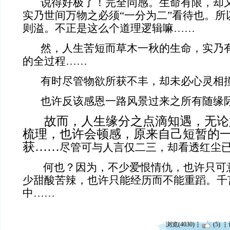
说得好极了！完全同感。生命有限，却又
实乃世间万物之必须“一分为二”看待也。所
则溢。不正是这么个道理逻辑嘛……
然，人生苦短而草木一秋的生命，实乃有
的全过程……
有时尽管物欲所获不丰，却未必心灵相撞
也许反该感恩一路风景过来之所有随缘
故而，人生缘分之点滴知遇，无论
梳理，也许会顿感，原来自己短暂的
获……
尽管可与人言仅二三，却看透红尘
何也？因为，不少爱恨情仇，也许只可
少甜酸苦辣，也许只能经历而不能重蹈。千
中……
浏览(4030)
(5)