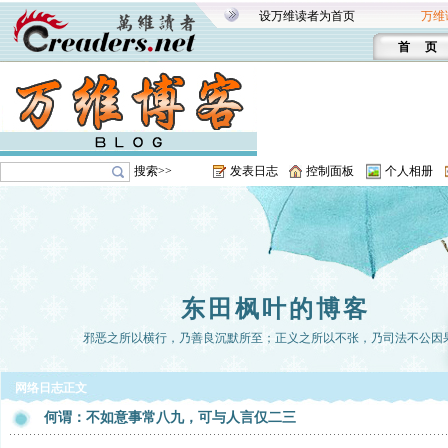
设万维读者为首页
万维
首 页
搜索>>
发表日志
控制面板
个人相册
东田枫叶的博客
邪恶之所以横行，乃善良沉默所至；正义之所以不张，乃司法不公因
网络日志正文
何谓：不如意事常八九，可与人言仅二三