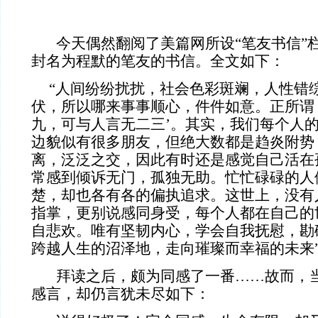
今天偶然翻阅了美篇网所设“笔友书信”
封名为程默的笔友的书信。全文如下：
“人间纷纷扰扰，社会色彩斑斓，人性错
伏，所以哪来事事顺心，件件如意。正所谓
九，可与人言无二三’。其实，我们每个人
边貌似有很多朋友，但绝大数都是趋炎附势
离，泛泛之交，因此有时还是感觉自己活在
常感到倾诉无门，孤独无助。忙忙碌碌的人
楚，却也各有各的偏执追求。这世上，没有
指掌，更别说感同身受，每个人都在自己的
自悲欢。唯有坚韧内心，学会自我抚慰，勘
跨越人生的沼泽地，走向璀璨而幸福的未来
拜读之后，颇为同感了一番……故而，当
感言，却仍言犹未尽如下：