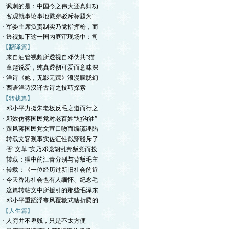
· 讽刺的是：中国今之伟大还真归功
· 客观就事论事地戳穿驳斥标题为“
· 军委主席负责制实乃党指挥枪，而
· 透视如下这一国内庭审现场中：司
【翻译篇】
· 来自油管视频所透视自邓伪共“猫
· 童趣说爱，纯真透彻可爱而意味深
· 洋诗《她，无影无踪》浪漫朦胧幻
· 西语洋诗汉译古诗之技巧探索
【转载篇】
· 邓小平力挺朱老板反毛之道而行之
· 邓效仿蒋国民党对老百姓“地沟油”
· 跟风蒋国民党文宣口吻而编谎诬陷
· 转载文客观事实佐证性戳穿驳斥了
· 否“文革”实乃邓党胡乱邦叛党而投
· 转载：狱中的江青分别与背叛毛主
· 转载：《一位经历过新旧社会的近
· 今天香港社会也有人缅怀、纪念毛
· 这篇转帖文中所援引的那些毛泽东
· 邓小平重蹈浮夸风覆辙式瞎折腾的
【人生篇】
· 人穷并不卑贱，只是不太方便