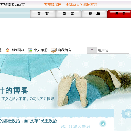
设万维读者为首页
万维读者网 -- 全球华人的精神家园
首 页
新 闻
视 频
博 客
志
控制面板
个人相册
给我留言
叶的博客
；正义之所以不张，乃司法不公因果。
的邪恶政治，而“文革”民主政治
2024-11-29 09:06:26