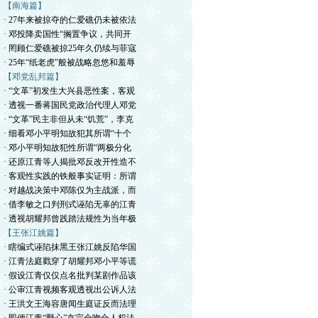
【南海篇】
· 27年来被掠夺的仁爱礁仍未被依法
· 邓投降卖国性“搁置争议，共同开
· 罔顾仁爱礁被掠25年久仍续与菲寇
· 25年“纸老虎”般被战略忽悠和羞辱
【邓党乱邦篇】
· “文革”初发生大兴县恶性案，客观
· 透视一番蒋国民党政治代理人邓党
· “文革”民主非但从未“饥荒”，李克
· 细看邓小平明知故犯其所谓“十个
· 邓小平明知故犯性所谓“两极分化
· 还原江青等人揭批邓反改开性造不
· 客观性实践的铁般事实证明：所谓
· 对越战决策中邓陈仅为主战派，而
· 借李敏之口判刑式诬陷无辜的江青
· 透视胡耀邦曾践踏法规性为当年极
【王张江姚篇】
· 瞎编式诬陷抹黑王张江姚反陷华国
· 江青法庭戳穿了胡耀邦邓小平等谎
· 假设江青仅仅点名批判某剧作品该
· 公审江青视频客观透视出公诉人法
· 王洪文王海容唐闻生庭证反而法理