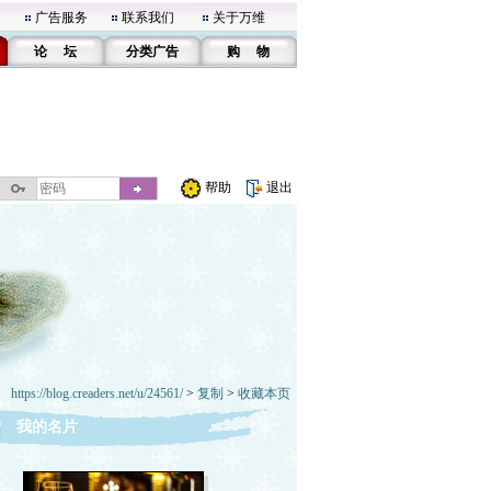
广告服务
联系我们
关于万维
论 坛
分类广告
购 物
帮助
退出
https://blog.creaders.net/u/24561/
>
复制
>
收藏本页
我的名片