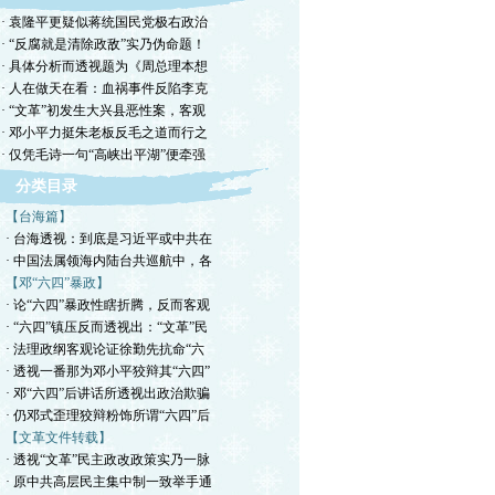
· 袁隆平更疑似蒋统国民党极右政治
· “反腐就是清除政敌”实乃伪命题！
· 具体分析而透视题为《周总理本想
· 人在做天在看：血祸事件反陷李克
· “文革”初发生大兴县恶性案，客观
· 邓小平力挺朱老板反毛之道而行之
· 仅凭毛诗一句“高峡出平湖”便牵强
分类目录
【台海篇】
· 台海透视：到底是习近平或中共在
· 中国法属领海内陆台共巡航中，各
【邓“六四”暴政】
· 论“六四”暴政性瞎折腾，反而客观
· “六四”镇压反而透视出：“文革”民
· 法理政纲客观论证徐勤先抗命“六
· 透视一番那为邓小平狡辩其“六四”
· 邓“六四”后讲话所透视出政治欺骗
· 仍邓式歪理狡辩粉饰所谓“六四”后
【文革文件转载】
· 透视“文革”民主政改政策实乃一脉
· 原中共高层民主集中制一致举手通