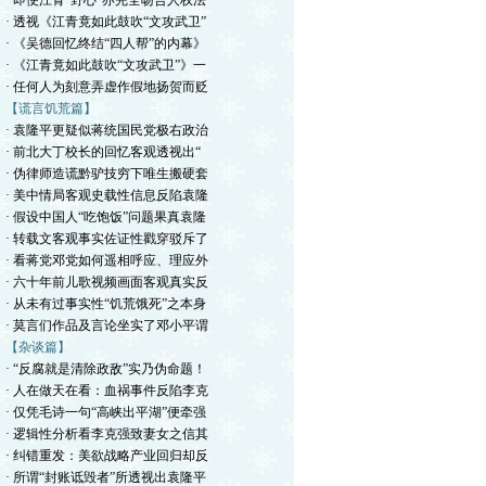
· 即便江青“野心”亦完全吻合人权法
· 透视《江青竟如此鼓吹“文攻武卫”
· 《吴德回忆终结“四人帮”的内幕》
· 《江青竟如此鼓吹“文攻武卫”》一
· 任何人为刻意弄虚作假地扬贺而贬
【谎言饥荒篇】
· 袁隆平更疑似蒋统国民党极右政治
· 前北大丁校长的回忆客观透视出“
· 伪律师造谎黔驴技穷下唯生搬硬套
· 美中情局客观史载性信息反陷袁隆
· 假设中国人“吃饱饭”问题果真袁隆
· 转载文客观事实佐证性戳穿驳斥了
· 看蒋党邓党如何遥相呼应、理应外
· 六十年前儿歌视频画面客观真实反
· 从未有过事实性“饥荒饿死”之本身
· 莫言们作品及言论坐实了邓小平谓
【杂谈篇】
· “反腐就是清除政敌”实乃伪命题！
· 人在做天在看：血祸事件反陷李克
· 仅凭毛诗一句“高峡出平湖”便牵强
· 逻辑性分析看李克强致妻女之信其
· 纠错重发：美欲战略产业回归却反
· 所谓“封账诋毁者”所透视出袁隆平