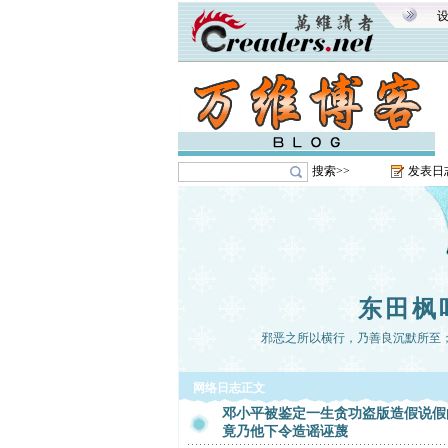
搜索>>
发表日
东田枫
邪恶之所以横行，乃善良沉默所至
网络日志正文
邓小平被鉴定一生贪功盗版造假说假
竟乃他下令造谣诬蔑