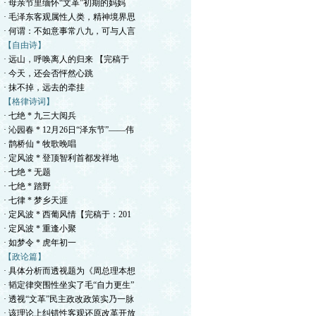
· 母亲节里缅怀“文革”初期的妈妈
· 毛泽东客观属性人类，精神境界思
· 何谓：不如意事常八九，可与人言
【自由诗】
· 远山，呼唤离人的归来 【完稿于
· 今天，还会否怦然心跳
· 抹不掉，远去的牵挂
【格律诗词】
· 七绝 * 九三大阅兵
· 沁园春 * 12月26日“泽东节”——伟
· 鹊桥仙 * 牧歌晚唱
· 定风波 * 登顶智利首都发祥地
· 七绝 * 无题
· 七绝 * 踏野
· 七律 * 梦乡天涯
· 定风波 * 西葡风情【完稿于：201
· 定风波 * 重逢小聚
· 如梦令 * 虎年初一
【政论篇】
· 具体分析而透视题为《周总理本想
· 韬定律突围性坐实了毛“自力更生”
· 透视“文革”民主政改政策实乃一脉
· 该理论上纠错性客观还原改革开放