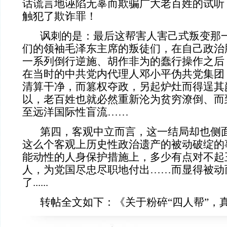
话谎言地诬陷无辜而欺骗广大老百姓的试听
触犯了欺诈罪！
讽刺的是：最后这帮害人害己式叛变那一
们的领袖毛泽东主席的叛徒们，在自己政治
一系列倒行逆施、胡作非为的蠢行操作之后
在当时的中共党内代理人邓小平伪共党集团
清算干净，而篡权夺政，另起炉灶而得逞其
以，老百姓也就必然重新沦为贫穷潦倒、而
至远洋国际性盲流……
第四，客观中立而言，这一结局却也侧面
这么个客观上历史性政治遗产的被动破绽的
能动性的人身保护措施上，多少有点对不起
人，为党国尽忠尽职地付出……而显得被动
了......
转帖全文如下：《关于粉碎“四人帮”，