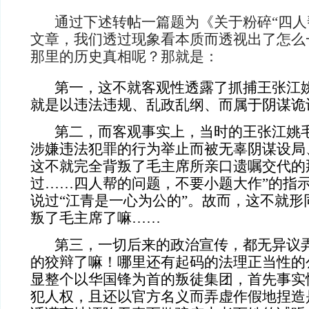
通过下述转帖一篇题为《关于粉碎“四人
文章，我们透过现象看本质而透视出了怎么
那里的历史真相呢？那就是：
第一，这不就客观性透露了抓捕王张江姚
就是以违法违规、乱政乱纲、而属于阴谋诡
第二，而客观事实上，当时的王张江姚毛
涉嫌违法犯罪的行为举止而被无辜阴谋设局
这不就完全背叛了毛主席所亲口遗嘱交代的
过……四人帮的问题，不要小题大作”的指
说过“江青是一心为公的”。故而，这不就形
叛了毛主席了嘛……
第三，一切后来的政治宣传，都无异议弄
的狡辩了嘛！哪里还有起码的法理正当性的
显整个以华国锋为首的叛徒集团，首先事实
犯人权，且还以官方名义而弄虚作假地捏造