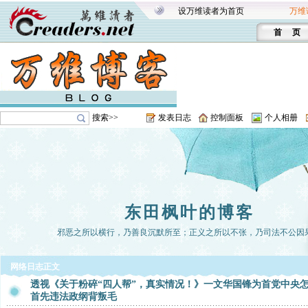
设万维读者为首页
万维
首 页
搜索>>
发表日志
控制面板
个人相册
东田枫叶的博客
邪恶之所以横行，乃善良沉默所至；正义之所以不张，乃司法不公因
网络日志正文
透视《关于粉碎“四人帮”，真实情况！》一文华国锋为首党中央
首先违法政纲背叛毛