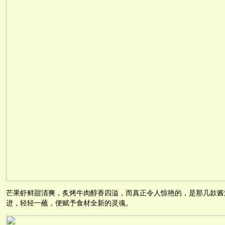
芒果虾鲜甜清爽，炙烤牛肉醇香四溢，而真正令人惊艳的，是那几款酱
进，轻轻一蘸，便赋予食材全新的灵魂。