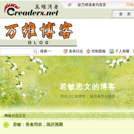
设万维读者为首页
万维
首 页
搜索>>
发表日志
控制面板
个人相册
若敏思文的博客
若水上仁堪养性， 敏思椽笔自陶情
网络日志正文
若敏：美食同欢，国庆雅聚