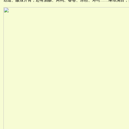
劲道、酸辣开胃；还有酒酿、烤鸭、春卷、冰粉、寿司……琳琅满目，