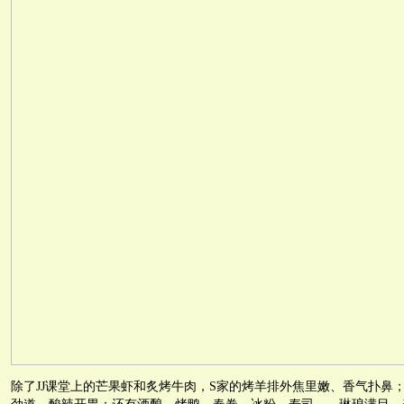
除了JJ课堂上的芒果虾和炙烤牛肉，S家的烤羊排外焦里嫩、香气扑鼻