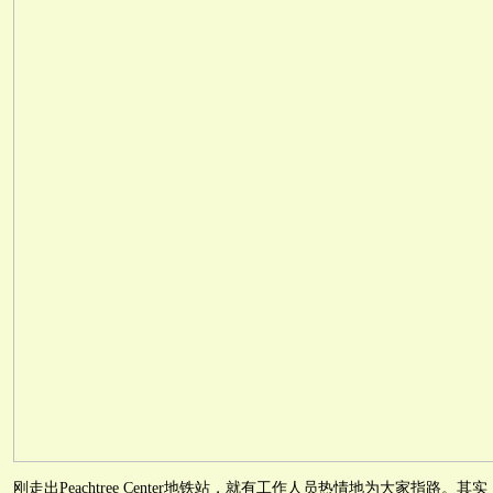
刚走出Peachtree Center地铁站，就有工作人员热情地为大家指路