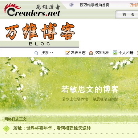
设万维读者为首页
万维
首 页
搜索>>
发表日志
控制面板
个人相册
若敏思文的博客
若水上仁堪养性， 敏思椽笔自陶情
网络日志正文
若敏：世界杯嘉年华，看阿根廷惊天逆转