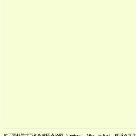
位于亚特兰大百年奥林匹克公园（Centennial Olympic Park）