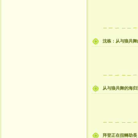
沈栋：从与狼共舞
从与狼共舞的海归
拜登正在扭轉助長