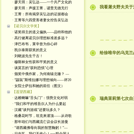
· 廖天琪：吴弘达——一个共产文化的
我看屠夫野夫关于
· 廖天琪：声援王菁，谴责无德无行
· 王菁：所有揭穿吴弘达的证据都会
· 王菁等六四受害者妻女控告吴弘达
【诺贝尔文学奖】
· 诺奖得主的道义偏执——品特和他的
· 高行健离诺贝尔理想标准差多远？
· 津巴布韦，莱辛曾为你心碎
· 凯尔泰斯获奖的意义
给徐唯辛的乌克兰
· 刘晓波先生千古！
· 穆斯林女性获和平奖的意义
· 谈莫言的“获利恐惧”心理
· 颁奖中俄作家，为何南辕北辙？ —
· “鼹鼠”斯维拉娜与理想倾向——评20
· 女院士萨拉和她的前任（图文）
【遥望西藏】
· 达赖喇嘛“舌头门”：强势文化对弱
瑞典茉莉第七次自
· “我们和平的维吾尔人为什么要起
· 汉藏“谈判游戏”还要玩多久？
· 格桑花时节，坦克来灌顶——从诗歌
· 那年咱们与西藏流亡议会议长游曼
· “请西藏佛母向我的智慧鞠躬！”—
· 日内瓦，我们不伤心！──联合国人