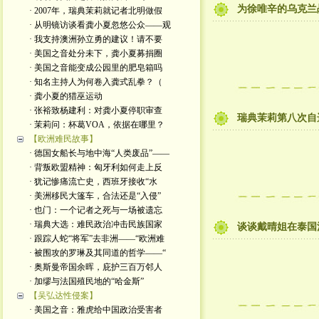
为徐唯辛的乌克兰
· 2007年，瑞典茉莉就记者北明做假
· 从明镜访谈看龚小夏忽悠公众——观
· 我支持澳洲孙立勇的建议！请不要
· 美国之音处分未下，龚小夏募捐圈
· 美国之音能变成公园里的肥皂箱吗
· 知名主持人为何卷入龚式乱拳？（
· 龚小夏的猎巫运动
· 张裕致杨建利：对龚小夏停职审查
瑞典茉莉第八次自
· 茉莉问：杯葛VOA，依据在哪里？
【欧洲难民故事】
· 德国女船长与地中海“人类废品”——
· 背叛欧盟精神：匈牙利如何走上反
· 犹记惨痛流亡史，西班牙接收“水
· 美洲移民大篷车，合法还是“入侵”
· 也门：一个记者之死与一场被遗忘
· 瑞典大选：难民政治冲击民族国家
谈谈戴晴姐在泰国
· 跟踪人蛇“将军”去非洲——“欧洲难
· 被围攻的罗琳及其同道的哲学——“
· 奥斯曼帝国余晖，庇护三百万邻人
· 加缪与法国殖民地的“哈金斯”
【吴弘达性侵案】
· 美国之音：雅虎给中国政治受害者