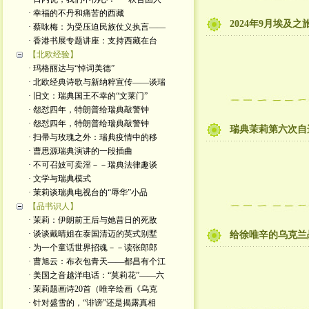
· 幸福的不丹和痛苦的西藏
2024年9月埃及之
· 蔡咏梅：为受压迫民族仗义执言——
· 香港书展专题讲座：支持西藏在台
【北欧经验】
· 玛格丽达与“悼词美德”
· 北欧经典诗歌与新纳粹宣传——谈瑞
· 旧文：瑞典国王不幸的“文莱门”
· 怨怼四年，特朗普给瑞典敲警钟
· 怨怼四年，特朗普给瑞典敲警钟
瑞典茉莉第六次自
· 扫帚与玫瑰之外：瑞典疫情中的移
· 曹思源瑞典演讲的一段插曲
· 不可召妓可卖淫－－瑞典法律趣谈
· 文学与瑞典模式
· 茉莉谈瑞典电视台的“辱华”小品
【品书识人】
· 茉莉：伊朗前王后与她昔日的死敌
· 谈谈戴晴姐在泰国清迈的英式别墅
给徐唯辛的乌克兰
· 为一个童话世界招魂－－读张郎郎
· 曹旭云：布衣包青天——都昌有个江
· 美国之音越洋电话：“莫莉花”——六
· 茉莉题画诗20首（唯辛绘画《乌克
· 针对盛雪的，“诽谤”还是揭露真相