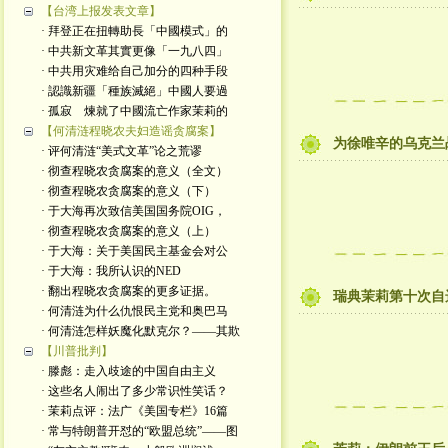
【台湾上报发表文章】
· 拜登正在扭轉助長「中國模式」的
· 中共新文革其實更像「一九八四」
· 中共用灾难给自己加分的四种手段
· 認識新疆「種族滅絕」中國人要過
· 孤寂 煉就了中國流亡作家茉莉的
【何清涟程晓农夫妇造谣贪腐案】
为徐唯辛的乌克兰
· 评何清涟“美式文革”论之荒谬
· 彻查程晓农贪腐案的意义（全文）
· 彻查程晓农贪腐案的意义（下）
· 于大海再次致信美国国务院OIG，
· 彻查程晓农贪腐案的意义（上）
· 于大海：关于美国民主基金会对公
· 于大海：我所认识的NED
· 翻出程晓农贪腐案的更多证据。
瑞典茉莉第十次自
· 何清涟为什么仇恨民主党和奥巴马
· 何清涟怎样妖魔化默克尔？——其欺
【川普批判】
· 滕彪：走入歧途的中国自由主义
· 这些名人闹出了多少常识性笑话？
· 茉莉点评：法广《美国专栏》16篇
· 常与特朗普开怼的“欧盟总统”——图