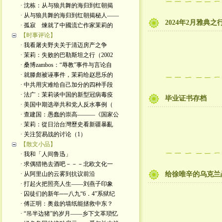
· 沈栋：从与狼共舞的海归到红朝揭
· 从与狼共舞的海归到红朝揭秘人——
2024年2月雅典之
· 孤寂 煉就了中國流亡作家茉莉的
【时事评论】
· 我看屠夫野夫关于清迈房产之争
· 茉莉：失败的巴勒斯坦之行（2002
· 桑博zambos：“辱教”事件与言论自
· 就滕彪被诬事件，茉莉给赵思乐的
· 中共用灾难给自己加分的四种手段
· 法广：茉莉谈中国的新型冠病毒疫
毕业证书存档
· 美国中期选举共和党人反水事例（
· 查建国：愚蠢的崇高———《国家公
· 茉莉：從日治台灣歷史看新疆暴亂
· 关注贸易战的讨论（1）
【散文小品】
· 我和「人间鲁迅」
· 求偶猎艳去酒吧－－－北欧文化一
· 从阿里山的云雾到抗议前沿
给徐唯辛的乌克兰
· 打起火把照亮人生——刘燕子印象
· 囚徒们的新年──八九“6．4”系狱纪
· 傅正明：奥兹的墙纸能拯救中东？
· “吊半边猪”的岁月——乡下文革琐忆