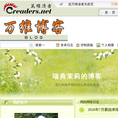
设万维读者为首页
万维
首 页
搜索>>
发表日志
控制面板
个人相册
瑞典茉莉的博客
流亡的地平线向内心和远处延伸
我的网络日志
我的名片
2026年7月蔡姐来