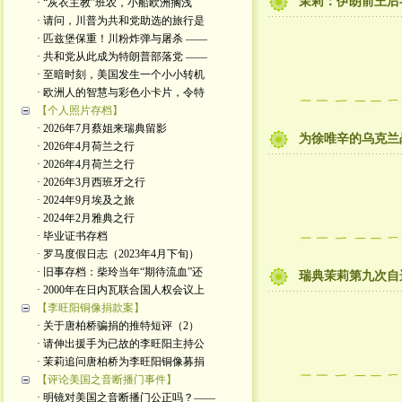
茉莉：伊朗前王后
· “灰衣主教”班农，小船欧洲搁浅
· 请问，川普为共和党助选的旅行是
· 匹兹堡保重！川粉炸弹与屠杀 ——
· 共和党从此成为特朗普部落党 ——
· 至暗时刻，美国发生一个小小转机
· 欧洲人的智慧与彩色小卡片，令特
【个人照片存档】
· 2026年7月蔡姐来瑞典留影
为徐唯辛的乌克兰
· 2026年4月荷兰之行
· 2026年4月荷兰之行
· 2026年3月西班牙之行
· 2024年9月埃及之旅
· 2024年2月雅典之行
· 毕业证书存档
· 罗马度假日志（2023年4月下旬）
· 旧事存档：柴玲当年“期待流血”还
瑞典茉莉第九次自
· 2000年在日内瓦联合国人权会议上
【李旺阳铜像捐款案】
· 关于唐柏桥骗捐的推特短评（2）
· 请伸出援手为已故的李旺阳主持公
· 茉莉追问唐柏桥为李旺阳铜像募捐
【评论美国之音断播门事件】
· 明镜对美国之音断播门公正吗？——