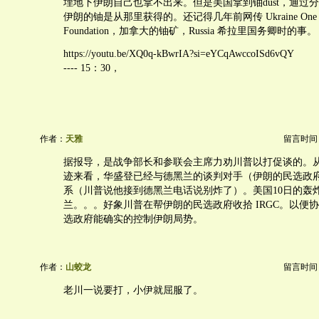
埋地下伊朗自己也拿不出来。但是美国拿到铀dust，通过
伊朗的铀是从那里获得的。还记得几年前网传 Ukraine One Scand
Foundation，加拿大的铀矿，Russia 希拉里国务卿时的事。
https://youtu.be/XQ0q-kBwrIA?si=eYCqAwccoISd6vQY
---- 15：30，
作者：
天雅
留言时间：20
据报导，是战争部长和参联会主席力劝川普以打促谈的。
迹来看，华盛登已经与德黑兰的谈判对手（伊朗的民选政
系（川普说他接到德黑兰电话说别炸了）。美国10日的轰
兰。。。好象川普在帮伊朗的民选政府收拾 IRGC。以便
选政府能确实的控制伊朗局势。
作者：
山蛟龙
留言时间：20
老川一说要打，小伊就屈服了。