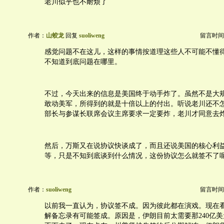
老川似乎也不耐烦了
作者：
山蛟龙
回复
suoliweng
留言时间：20
感觉问题不在这儿，这样的事情按道理这些人不可能不懂
不知道到底问题在哪里。
不过，今天出来的信息是美国终于动手炸了。虽然不是大规
敢动美军，所得到的就是十倍以上的付出。听说老川还不
部长与参谋长联席会议主席要求一定要炸，老川才同意去
然后，万斯又在说协议快谈成了，而且还说美国的核心利
等，只是不知到底谈到什么情况，这份协议怎么就签不了
作者：
suoliweng
留言时间：20
以前我一直认为，协议签不成。因为彼此都在演戏。现在
解备忘录有可能签成。原因是，伊朗目前太需要那240亿