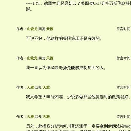
---- FYI，德黑兰升起磨菇云？美四架C-17升空万斯飞
脚。
作者：
山蛟龙
回复
天雅
留言时间：20
不说不好，他这样的极限施压还是有效的。
作者：
山蛟龙
回复
天雅
留言时间：20
我一直认为佩泽希奇扬是能够控制局面的人。
作者：
天雅
回复
天雅
留言时间：20
我只希望大嘴能闭嘴，少说多做那些他竞选时的政策就好
作者：
天雅
回复
天雅
留言时间：20
另外，此播客分析为何川普沉湎于一定要拿到伊朗浓缩铀du