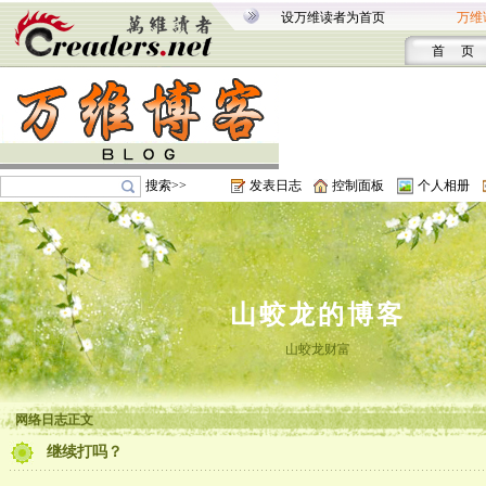
设万维读者为首页
万维
首 页
搜索>>
发表日志
控制面板
个人相册
山蛟龙的博客
山蛟龙财富
网络日志正文
继续打吗？