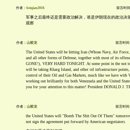
作者：
beiqian2016
留言时间：20
军事之后最终还是需要政治解决，谁是伊朗现在的政治决
观察
作者：
山蛟龙
留言时间：20
The United States will be hitting Iran (Whose Navy, Air Force, 
and all other forms of Defense, together with most of its offens
GONE!), VERY HARD TONIGHT. At some point in the not too 
will be taking Kharg Island, and other oil infrastructure points
control of their Oil and Gas Markets, much like we have with 
working out brilliantly for both Venezuela and the United Stat
you for your attention to this matter! President DONALD J.
作者：
山蛟龙
留言时间：20
the United States will "Bomb The Shit Out Of Them" tomorrow
not sign the agreement put forward by American negotiators.