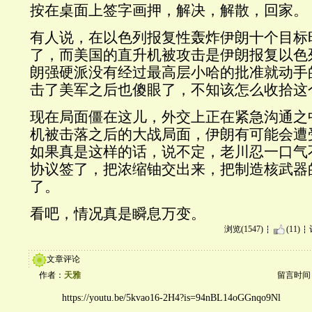
按在桌面上签字画押，解决，解散，回家。
有人说，在以色列报复性轰炸伊朗十个目标
了，而美国的直升机被攻击是伊朗报复以色
朗强硬派没有经过最高层小哈的批准就动手的
击了美军之后也傻眼了，不知该怎么收拾这
现在局面僵在这儿，外交上正在紧急沟通之
机被击落之后的大战局面，伊朗有可能会遭
如果真是这样的话，说不定，老川忍一口气
协议签了，把浓缩铀交出来，把制造核武器
了。
看吧，情况真是瞬息万变。
浏览(1547)
(11)
文章评论
作者：
天雅
留言时间：20
https://youtu.be/5kvao16-2H4?is=94nBL14oGGnqo9Nl