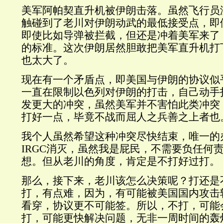
美军阿帕契直升机被伊朗击落。虽然飞行员
触碰到了老川对伊朗动武的最低接受点，即
即使比如导弹被拦截，但还是冲着美军来了
的标准。这次伊朗居然胆敢把美军直升机打
也太大了。
现在有一个矛盾点，即美国与伊朗的协议似
一直在限制以色列对伊朗的打击，自己动手
发更大的冲突，虽然美军并不害怕此类冲突
打好一点，毕竟不战而屈人之兵善之上者也
我个人虽然希望这种冲突尽快结束，唯一的
IRGC消灭，虽然我是屁民，不需要负任何
想。但从老川的角度，肯定是不打好过打。
那么，接下来，老川该怎么决策呢？打还是
打，有点难，因为，有可能被美国国内攻击软
看穿，协议更不可能签。所以，不打，可能
打，可能更快解决问题，无非一周时间的轰