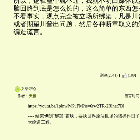
所以，逻辑整个就不通，我就不明白媒体以
脑回路到底是怎么长的，这么简单的东西怎
不看事实，观点完全被立场所绑架，凡是川
或者期望川普出问题，然后各种断章取义的
编造谎言。
浏览(2341)
(100)
文章评论
作者：
天雅
留言时间：20
https://youtu.be/1plnwIvKuFM?is=6rw2TR-2Rlnat7Dl
---- 结束伊朗“绑架”霍峡，要挟世界原油世场的骚操作日
大绕道工程。