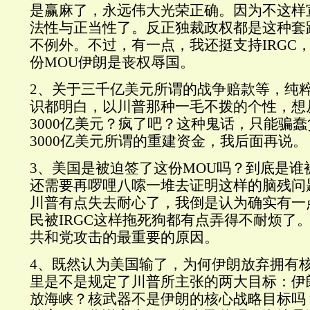
是赢麻了，永远伟大光荣正确。因为不这样
法性与正当性了。反正独裁政权都是这种套
不例外。不过，有一点，我还挺支持IRGC，
份MOU伊朗是丧权辱国。
2、关于三千亿美元所谓的战争赔款等，纯
识都明白，以川普那种一毛不拨的个性，想
3000亿美元？疯了吧？这种鬼话，只能骗
3000亿美元所谓的重建资金，我后面再说。
3、美国是被迫签了这份MOU吗？到底是谁
还需要再啰哩八嗦一堆去证明这样的脑残问
川普有点失去耐心了，我倒是认为确实有一
民被IRGC这样拖死狗都有点弄得不耐烦了
共和党攻击的最重要的原因。
4、既然认为美国输了，为何伊朗放弃拥有核
里是不是规定了川普所主张的两大目标：伊
放海峡？核武器不是伊朗的核心战略目标吗