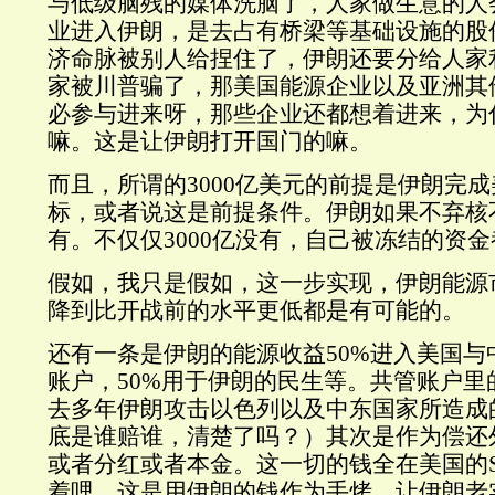
与低级脑残的媒体洗脑了，人家做生意的人
业进入伊朗，是去占有桥梁等基础设施的股
济命脉被别人给捏住了，伊朗还要分给人家
家被川普骗了，那美国能源企业以及亚洲其
必参与进来呀，那些企业还都想着进来，为
嘛。这是让伊朗打开国门的嘛。
而且，所谓的3000亿美元的前提是伊朗完
标，或者说这是前提条件。伊朗如果不弃核
有。不仅仅3000亿没有，自己被冻结的资
假如，我只是假如，这一步实现，伊朗能源
降到比开战前的水平更低都是有可能的。
还有一条是伊朗的能源收益50%进入美国与
账户，50%用于伊朗的民生等。共管账户里
去多年伊朗攻击以色列以及中东国家所造成
底是谁赔谁，清楚了吗？）其次是作为偿还
或者分红或者本金。这一切的钱全在美国的Sw
着哩。这是用伊朗的钱作为手烤，让伊朗老