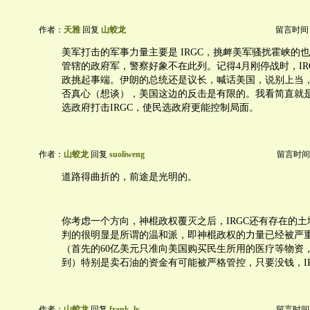
作者：
天雅
回复
山蛟龙
留言时间：20
美军打击的军事力量主要是 IRGC，挑衅美军骚扰霍峡的也
管辖的政府军，警察好象不在此列。记得4月刚停战时，IR
政挑起事端。伊朗的总统还是议长，喊话美国，说别上当
否真心（想谈），美国这边的反击是有限的。我看简直就
选政府打击IRGC，使民选政府更能控制局面。
作者：
山蛟龙
回复
suoliweng
留言时间：20
道路得曲折的，前途是光明的。
你考虑一个方向，神棍政权覆灭之后，IRGC还有存在的
判的很明显是所谓的温和派，即神棍政权的力量已经被严
（首先的60亿美元只准向美国购买民生所用的医疗等物资，
到）特别是卖石油的资金有可能被严格管控，只要没钱，I
作者：
山蛟龙
回复
frank_ly
留言时间：20