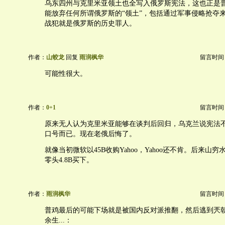
乌东四州与克里米亚领土也全写入俄罗斯宪法，这也正是
能放弃任何所谓俄罗斯的“领土”，包括通过军事侵略抢夺
战犯就是俄罗斯的历史罪人。
作者：
山蛟龙
回复
雨润枫华
留言时间：20
可能性很大。
作者：
0+1
留言时间：20
原来无人认为克里米亚能够在谈判后回归，乌克兰说宪法
口号而已。现在老俄后悔了。
就像当初微软以45B收购Yahoo，Yahoo还不肯。后来山穷水尽
零头4.8B买下。
作者：
雨润枫华
留言时间：20
普鸡最后的可能下场就是被国内反对派推翻，然后逃到兲
余生...：