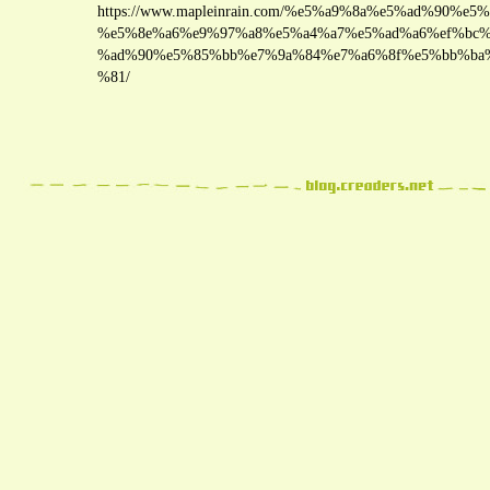
https://www.mapleinrain.com/%e5%a9%8a%e5%ad%90%e
%e5%8e%a6%e9%97%a8%e5%a4%a7%e5%ad%a6%ef%bc%
%ad%90%e5%85%bb%e7%9a%84%e7%a6%8f%e5%bb%ba
%81/