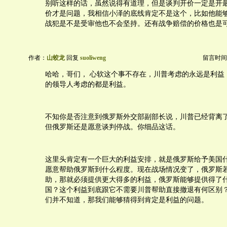
别听这样的话，虽然说得有道理，但是谈判开价一定是开
价才是问题，我相信小泽的底线肯定不是这个，比如他能
战犯是不是受审他也不会坚持。还有战争赔偿的价格也是
作者：
山蛟龙
回复
suoliweng
留言时间：20
哈哈，哥们， 心软这个事不存在，川普考虑的永远是利益
的领导人考虑的都是利益。
不知你是否注意到俄罗斯外交部副部长说，川普已经背离
但俄罗斯还是愿意谈判停战。你细品这话。
这里头肯定有一个巨大的利益安排，就是俄罗斯给予美国
愿意帮助俄罗斯到什么程度。现在战场情况变了，俄罗斯
助，那就必须提供更大得多的利益，俄罗斯能够提供得了
国？这个利益到底跟它不需要川普帮助直接撤退有何区别
们并不知道，那我们能够猜得到肯定是利益的问题。