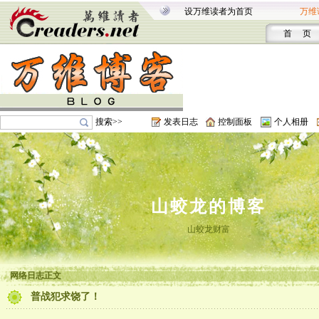
设万维读者为首页
万维
首 页
搜索>>
发表日志
控制面板
个人相册
山蛟龙的博客
山蛟龙财富
网络日志正文
普战犯求饶了！