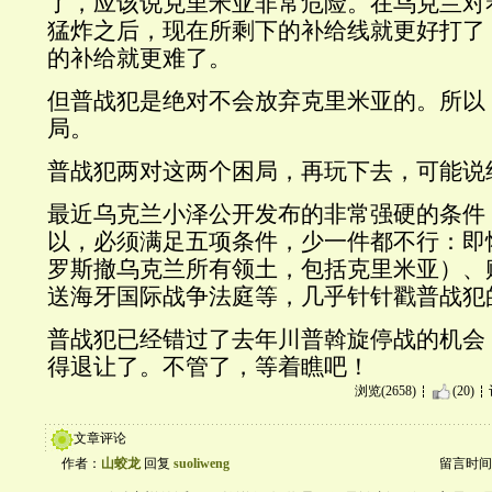
了，应该说克里米亚非常危险。在乌克兰对
猛炸之后，现在所剩下的补给线就更好打了
的补给就更难了。
但普战犯是绝对不会放弃克里米亚的。所以
局。
普战犯两对这两个困局，再玩下去，可能说
最近乌克兰小泽公开发布的非常强硬的条件
以，必须满足五项条件，少一件都不行：即恢
罗斯撤乌克兰所有领土，包括克里米亚）、
送海牙国际战争法庭等，几乎针针戳普战犯
普战犯已经错过了去年川普斡旋停战的机会
得退让了。不管了，等着瞧吧！
浏览(2658)
(20)
文章评论
作者：
山蛟龙
回复
suoliweng
留言时间：20